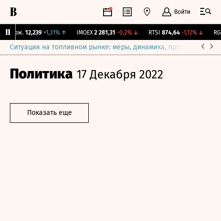
Войти
 Бирж.
12,239
+1,31%
↑
IMOEX
2 281,31
-0,2%
↓
RTSI
874,64
-1,12%
↓
RGB
Ситуация на топливном рынке: меры, динамика, прогнозы
Выб
Политика
17 Декабря 2022
Показать еще