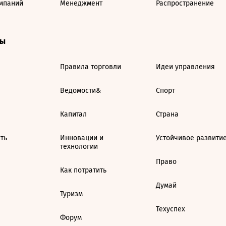
мпаний
Менеджмент
Распространение
ты
Правила торговли
Идеи управления
Ведомости&
Спорт
Капитал
Страна
ть
Инновации и
Устойчивое развити
технологии
Право
Как потратить
Думай
Туризм
Техуспех
Форум