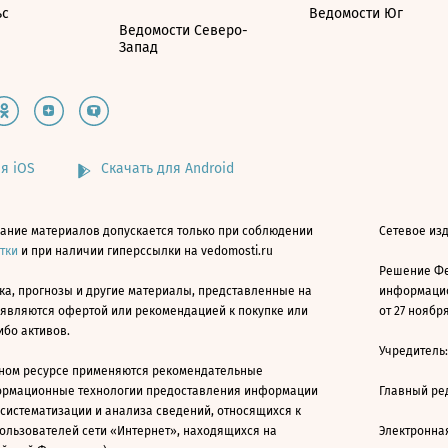
ьс
Ведомости Юг
Ведомости Северо-
Запад
я iOS
Скачать для Android
ание материалов допускается только при соблюдении
Сетевое изд
атки
и при наличии гиперссылки на vedomosti.ru
Решение Фе
ка, прогнозы и другие материалы, представленные на
информацио
 являются офертой или рекомендацией к покупке или
от 27 ноября
ибо активов.
Учредитель
ном ресурсе применяются рекомендательные
ормационные технологии предоставления информации
Главный ре
 систематизации и анализа сведений, относящихся к
ользователей сети «Интернет», находящихся на
Электронна