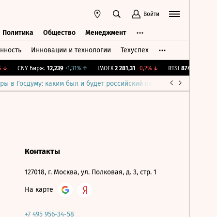
Войти
Политика
Общество
Менеджмент
нность
Инновации и технологии
Техуспех
ть
Политика
Общество
Менеджмент
↓
CNY Бирж.
12,239
+1,31%
↑
IMOEX
2 281,31
-0,2%
↓
RTSI
874,64
-1,12%
ры в Госдуму: каким был и будет российский парламент
Война н
Контакты
127018, г. Москва, ул. Полковая, д. 3, стр. 1
На карте
+7 495 956-34-58