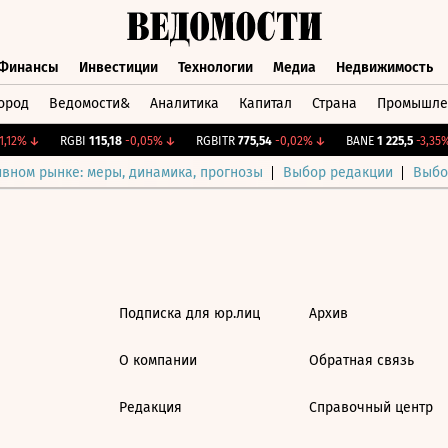
Финансы
Инвестиции
Технологии
Медиа
Недвижимость
ород
Ведомости&
Аналитика
Капитал
Страна
Промышле
а
Финансы
Инвестиции
Технологии
Медиа
Недвижимос
,12%
↓
RGBI
115,18
-0,05%
↓
RGBITR
775,54
-0,02%
↓
BANE
1 225,5
-3,35%
ивном рынке: меры, динамика, прогнозы
Выбор редакции
Выбо
Подписка для юр.лиц
Архив
О компании
Обратная связь
Редакция
Справочный центр