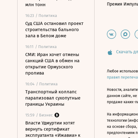
Премия Импул
млн тонн
16:23
/ Политика
Суд США остановил проект
строительства бального
зала в Белом доме
16:11
/ Политика
Скачать дл
СМИ: Иран хочет отмены
санкций США в обмен на
открытие Ормузского
Любое использов
пролива
правил перепеч
16:04
/ Политика
Новости, аналити
Транспортный коллапс
данном сайте, не
парализовал сухопутные
продаже каких-л
границы Украины
На информацион
15:59
/ Бизнес
технологии (инф
Власти Удмуртии хотят
на основе сбора,
вернуть сертификат
предпочтениям п
эксплуатанта «Ижавиа» к