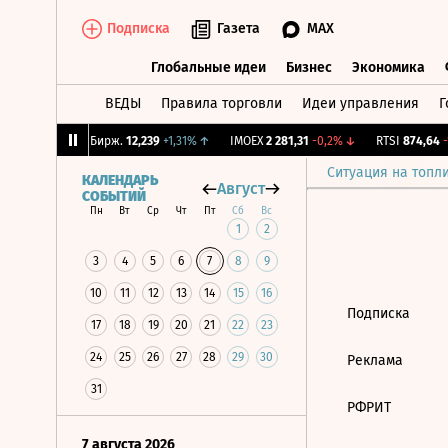
Подписка
Газета
MAX
Глобальные идеи
Бизнес
Экономика
ВЕДЫ
Правила торговли
Идеи управления
Г
Глобальные идеи
Бизнес
Экономик
,35%
↓
CNY Бирж.
12,239
+1,31%
↑
IMOEX
2 281,31
-0,2%
↓
RTSI
874,64
-1
Ситуация на топл
КАЛЕНДАРЬ
Август
СОБЫТИЙ
Пн
Вт
Ср
Чт
Пт
Сб
Вс
1
2
3
4
5
6
7
8
9
10
11
12
13
14
15
16
Подписка
17
18
19
20
21
22
23
24
25
26
27
28
29
30
Реклама
31
РФРИТ
7 августа 2026