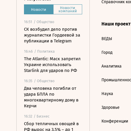
Справочник ко
Новости
Новости
компаний
16:51
/ Общество
Наши проек
СК возбудил дело против
журналистки Гордеевой за
ВЕДЫ
публикации в Telegram
16:46
/ Политика
Город
The Atlantic: Маск запретил
Украине использовать
Аналитика
Starlink для ударов по РФ
Промышленнос
16:35
/ Общество
Два человека погибли от
Наука
удара БПЛА по
многоквартирному дому в
Керчи
Здоровье
16:32
/ Бизнес
Конференции
Сбор тепличных овощей в
РФ вырос на 3,5% – до 1