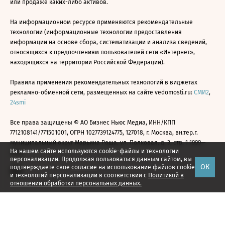
или продаже каких-либо активов.
На информационном ресурсе применяются рекомендательные
технологии (информационные технологии предоставления
информации на основе сбора, систематизации и анализа сведений,
относящихся к предпочтениям пользователей сети «Интернет»,
находящихся на территории Российской Федерации).
Правила применения рекомендательных технологий в виджетах
рекламно-обменной сети, размещенных на сайте vedomosti.ru:
СМИ2
,
24smi
Все права защищены © АО Бизнес Ньюс Медиа, ИНН/КПП
7712108141/771501001, ОГРН 1027739124775, 127018, г. Москва, вн.тер.г.
муниципальный округ Марьина Роща, ул. Полковая, д. 3, стр. 1 1999—
На нашем сайте используются cookie-файлы и технологии
2026
персонализации. Продолжая пользоваться данным сайтом, вы
ОК
подтверждаете свое
согласие
на использование файлов cookie
и технологий персонализации в соответствии с
Политикой в
отношении обработки персональных данных.