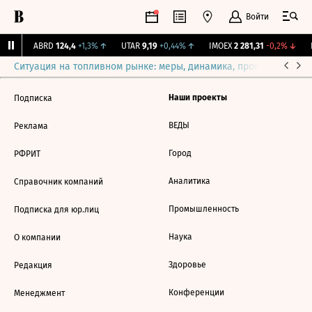
Войти
1%
↑
ABRD
124,4
+1,3%
↑
UTAR
9,19
+0,44%
↑
IMOEX
2 281,31
-0,2%
↓
R
Ситуация на топливном рынке: меры, динамика, прогнозы
Выб
Наши проекты
Подписка
ВЕДЫ
Реклама
Город
РФРИТ
Аналитика
Справочник компаний
Промышленность
Подписка для юр.лиц
Наука
О компании
Здоровье
Редакция
Конференции
Менеджмент