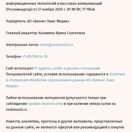
информационных технологий и массовых коммуникаций
(Роскомнадзор) от 27 ноября 2020 г. ЭЛ № ФС 77-79546
Учредитель: АО «Бизнес Ньюс Медиа»
Главный редактор: Казьмина Ирина Сергеевна
Электронная почта:
news@vedomosti.ru
Телефон:
+7 495 956-34-58
Сайт использует
IP адреса, cookie и данные геолокации
Пользователей сайта, условия использования содержатся в
Политике
в отношении обработки персональных данных АО «Бизнес Ньюс
Медиа»
Любое использование материалов допускается только при
соблюдении
правил перепечатки
и при наличии гиперссылки на
vedomosti.ru
Новости, аналитика, прогнозы и другие материалы, представленные
на данном сайте, не являются офертой или рекомендацией к покупке