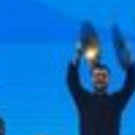
на
ое
Полный бой
ние
1,78
н ещё во время его любительской карьеры. Путь казахстанца на
вукратный олимпийский призер получил самого статусного соперн
даже с топовыми нокаутерами Уайтом и Джошуа и с обоими прод
оппонента. При этом мощь и хорошая техника (особенно для так
 так как простой Франклина длится уже больше года.