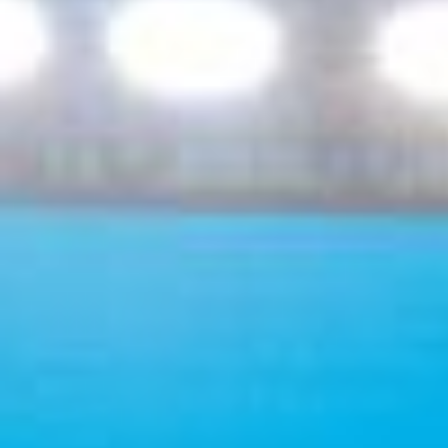
Технологии
Экология
4 августа 2026
08:28 /
Новости
Фестиваль северной культуры «Имандра» пройдет 22–23 авгус
19:09 /
Новости
Букмекер БЕТ-М обновил приветственную акцию
ТОП лучших легальных букмекерских контор России в 2026 го
Букмекеры
Лучшие букмекерские конторы для ставок на спорт в 2026 году
Букмекеры
Лучшие приложения БК для ставок на спорт
Букмекеры
Лучшие букмекерские конторы с минимальным депозитом в 20
Букмекеры
Лучшие букмекерские конторы для ставок на киберспорт в 2026
Букмекеры