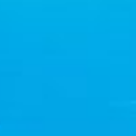
 бокс, трансляция и полный