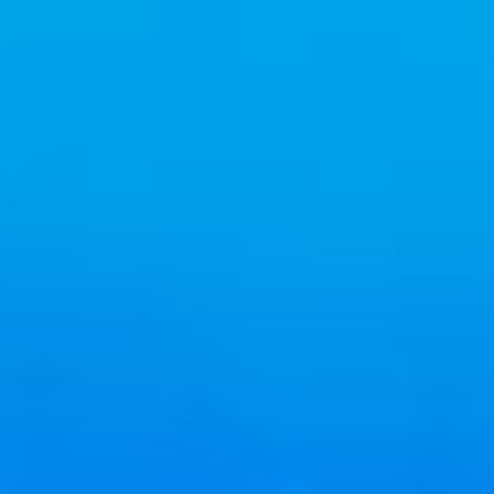
ионатов Азии и Азиатских игр, многократным призером
бед. В последнем поединке в июле нокаутировал Самуэля
та и Энтони Джошуа. После этого вышел на серию из двух