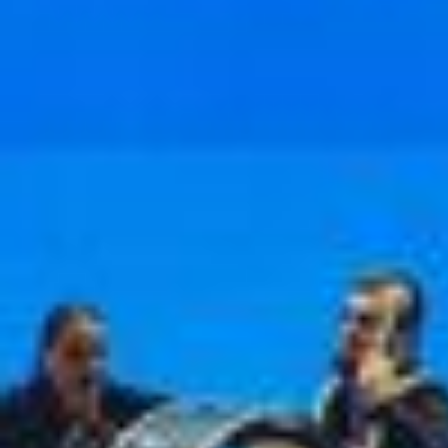
Лучшие букмекерские конторы для ставок на бокс с телефо
Сравнение коэффициентов
Победа
Победа
Досрочн
Действие
Дычко
Франклина
заверше
FONBET
1,80
2,22
1,92
Прогноз на бой
Дычко — боксер с огромным потенциалом, который был очевиде
в последние пару лет он вновь громко заявил себе. В итоге д
тяжелом дивизионе.
Франклин — опытный и качественный боксер. Успел побиться 
что Дычко во второй раз за карьеру не сможет финишировать 
казахстанца. Вдобавок на его стороне соревновательный тонус,