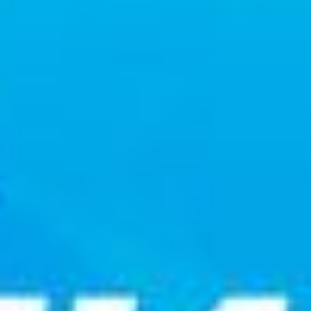
ря: прогноз на бокс, трансляция и полный кард
лин, 14 сентября: прогноз на