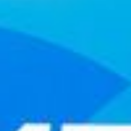
Главная
Прогнозы
Иван Дычко — Джермейн Франклин, 14 сентяб
Иван Дычко — Джермейн Франк
кард
Обновлено:
11 сентября 2025, 18:44
Серьезная проверка для олимпийского призера из Казахстана
Александр Бокулёв