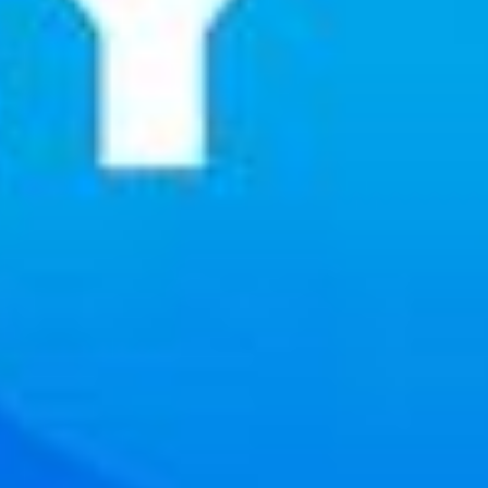
Правша
пиад в Лондоне-2012 и Рио-2016, становился победителем чемп
17 года. На данный момент идет на серии из трех досрочных по
подряд. Затем потерпел два поражения кряду — от Диллиана Уай
 Девина Варгаса после шести раундов.