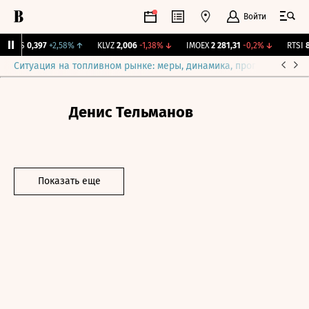
Войти
MRKS
0,397
+2,58%
↑
KLVZ
2,006
-1,38%
↓
IMOEX
2 281,31
-0,2%
↓
RTSI
87
Ситуация на топливном рынке: меры, динамика, прогнозы
Выб
Денис Тельманов
Показать еще