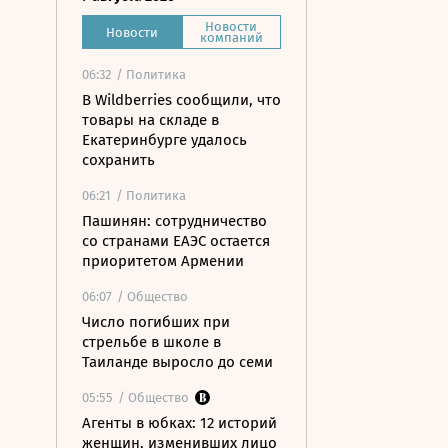
Новости
Новости
компаний
06:32
/ Политика
В Wildberries сообщили, что
товары на складе в
Екатеринбурге удалось
сохранить
06:21
/ Политика
Пашинян: сотрудничество
со странами ЕАЭС остается
приоритетом Армении
06:07
/ Общество
Число погибших при
стрельбе в школе в
Таиланде выросло до семи
05:55
/ Общество
Агенты в юбках: 12 историй
женщин, изменивших лицо