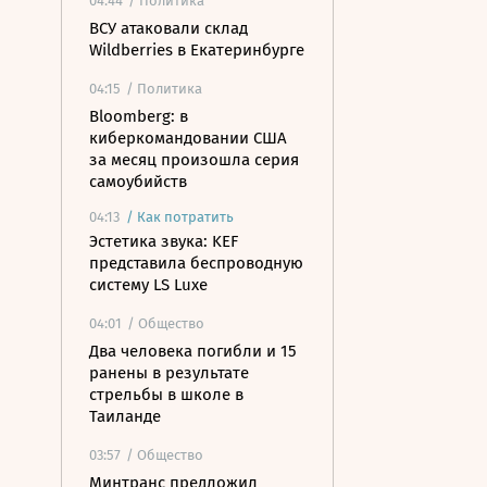
04:44
/ Политика
ВСУ атаковали склад
Wildberries в Екатеринбурге
04:15
/ Политика
Bloomberg: в
киберкомандовании США
за месяц произошла серия
самоубийств
04:13
/
Как потратить
Эстетика звука: KEF
представила беспроводную
систему LS Luxe
04:01
/ Общество
Два человека погибли и 15
ранены в результате
стрельбы в школе в
Таиланде
03:57
/ Общество
Минтранс предложил