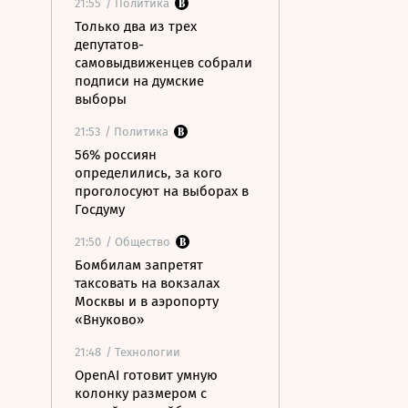
21:55
/ Политика
Только два из трех
депутатов-
самовыдвиженцев собрали
подписи на думские
выборы
21:53
/ Политика
56% россиян
определились, за кого
проголосуют на выборах в
Госдуму
21:50
/ Общество
Бомбилам запретят
таксовать на вокзалах
Москвы и в аэропорту
«Внуково»
21:48
/ Технологии
OpenAI готовит умную
колонку размером с