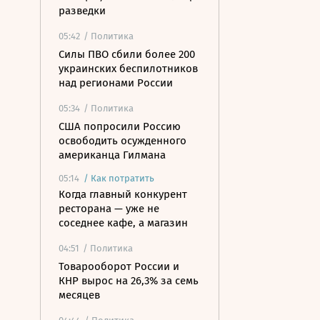
разведки
05:42
/ Политика
Силы ПВО сбили более 200
украинских беспилотников
над регионами России
05:34
/ Политика
США попросили Россию
освободить осужденного
американца Гилмана
05:14
/
Как потратить
Когда главный конкурент
ресторана — уже не
соседнее кафе, а магазин
04:51
/ Политика
Товарооборот России и
КНР вырос на 26,3% за семь
месяцев