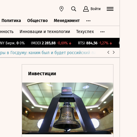
Войти
Политика
Общество
Менеджмент
нность
Инновации и технологии
Техуспех
ть
Политика
Общество
Менеджмент
Бирж.
0
0%
IMOEX
2 285,88
-0,69%
↓
RTSI
884,56
-1,27%
↓
RGBI
115,39
+0
ры в Госдуму: каким был и будет российский парламент
Война н
Инвестиции