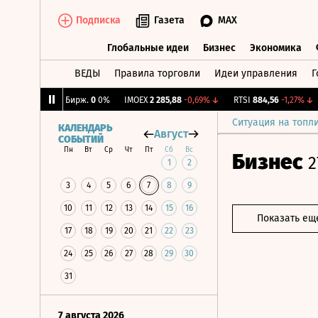
Подписка
Газета
MAX
Глобальные идеи
Бизнес
Экономика
ВЕДЫ
Правила торговли
Идеи управления
Г
Глобальные идеи
Бизнес
Экономик
25%
↓
CNY Бирж.
0
0%
IMOEX
2 285,88
-0,69%
↓
RTSI
884,56
-1,27%
↓
R
Ситуация на топл
КАЛЕНДАРЬ
Август
СОБЫТИЙ
Пн
Вт
Ср
Чт
Пт
Сб
Вс
Бизнес
2
1
2
3
4
5
6
7
8
9
10
11
12
13
14
15
16
Показать ещ
17
18
19
20
21
22
23
24
25
26
27
28
29
30
31
7 августа 2026