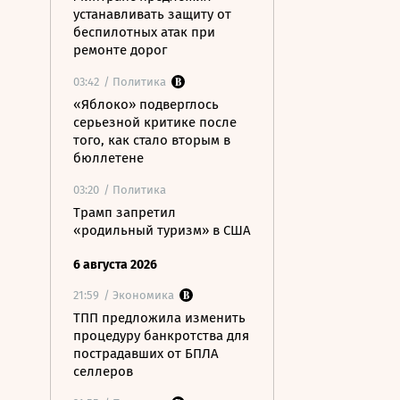
устанавливать защиту от
беспилотных атак при
ремонте дорог
03:42
/ Политика
«Яблоко» подверглось
серьезной критике после
того, как стало вторым в
бюллетене
03:20
/ Политика
Трамп запретил
«родильный туризм» в США
6 августа 2026
21:59
/ Экономика
ТПП предложила изменить
процедуру банкротства для
пострадавших от БПЛА
селлеров