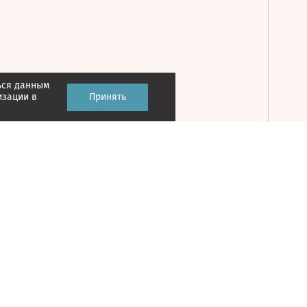
ься данным
Принять
изации в