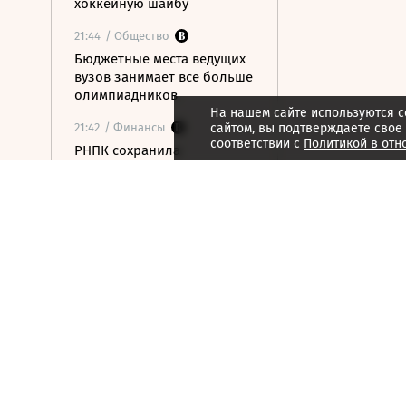
хоккейную шайбу
21:44
/ Общество
Бюджетные места ведущих
вузов занимает все больше
олимпиадников
На нашем сайте используются c
21:42
/ Финансы
сайтом, вы подтверждаете свое
соответствии с
Политикой в отн
РНПК сохранила
перестрахование военных
рисков в Азовском и
Черном морях
21:40
/ Финансы
У долговых консультантов
появились единые правила
работы с должниками
21:38
/ Технологии
Адаптация IT-систем под
российские сертификаты
безопасности потребует