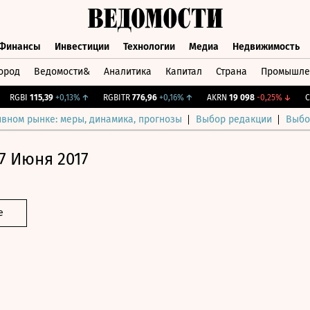
Финансы
Инвестиции
Технологии
Медиа
Недвижимость
ород
Ведомости&
Аналитика
Капитал
Страна
Промышле
а
Финансы
Инвестиции
Технологии
Медиа
Недвижимос
GBI
115,39
+0,13%
↑
RGBITR
776,96
+0,16%
↑
AKRN
19 098
-0,25%
↓
CNY 
ивном рынке: меры, динамика, прогнозы
Выбор редакции
Выбо
7 Июня 2017
е