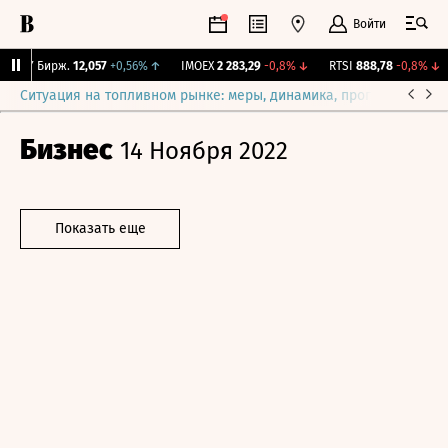
Войти
CNY Бирж.
12,057
+0,56%
↑
IMOEX
2 283,29
-0,8%
↓
RTSI
888,78
-0,8%
↓
Ситуация на топливном рынке: меры, динамика, прогнозы
Выб
Бизнес
14 Ноября 2022
Показать еще