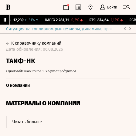
Войти
Бирж.
12,239
+1,31%
↑
IMOEX
2 281,31
-0,2%
↓
RTSI
874,64
-1,12%
↓
RGBI
Ситуация на топливном рынке: меры, динамика, прогнозы
Выб
К справочнику компаний
Дата обновления: 06.08.2026
ТАИФ-НК
Производство кокса и нефтепродуктов
О компании
МАТЕРИАЛЫ О КОМПАНИИ
Читать больше