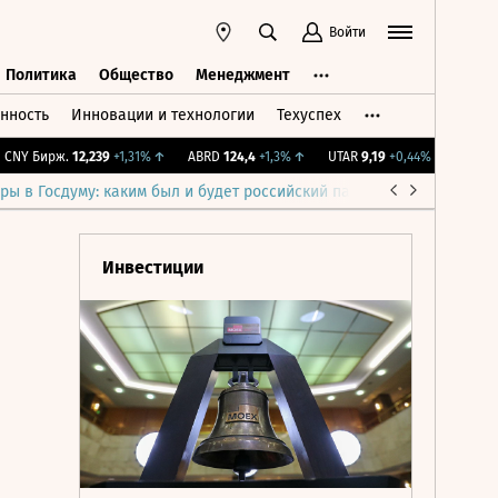
Войти
Политика
Общество
Менеджмент
нность
Инновации и технологии
Техуспех
ть
Политика
Общество
Менеджмент
Y Бирж.
12,239
+1,31%
↑
ABRD
124,4
+1,3%
↑
UTAR
9,19
+0,44%
↑
IMOEX
2 
ры в Госдуму: каким был и будет российский парламент
Война н
Инвестиции