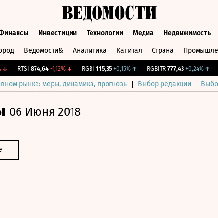
Финансы
Инвестиции
Технологии
Медиа
Недвижимость
ород
Ведомости&
Аналитика
Капитал
Страна
Промышле
а
Финансы
Инвестиции
Технологии
Медиа
Недвижимос
RTSI
874,64
-1,12%
↓
RGBI
115,35
+0,15%
↑
RGBITR
777,43
+0,24%
↑
CN
ивном рынке: меры, динамика, прогнозы
Выбор редакции
Выбо
ы
06 Июня 2018
е