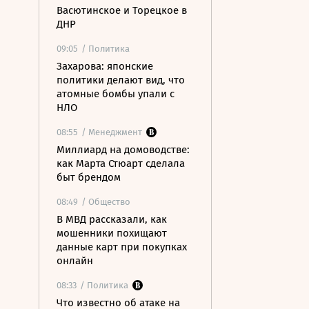
Васютинское и Торецкое в
ДНР
09:05
/ Политика
Захарова: японские
политики делают вид, что
атомные бомбы упали с
НЛО
08:55
/ Менеджмент
Миллиард на домоводстве:
как Марта Стюарт сделала
быт брендом
08:49
/ Общество
В МВД рассказали, как
мошенники похищают
данные карт при покупках
онлайн
08:33
/ Политика
Что известно об атаке на