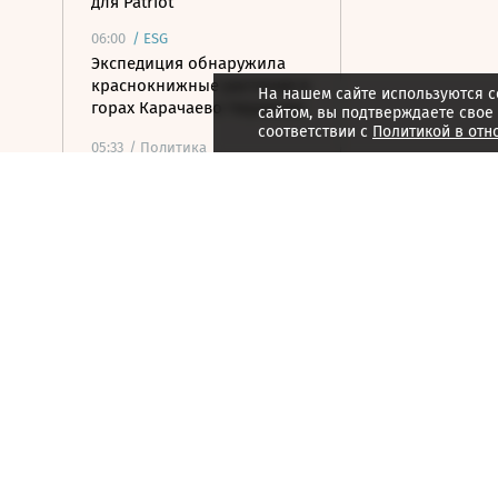
для Patriot
06:00
/
ESG
Экспедиция обнаружила
краснокнижные растения в
На нашем сайте используются c
горах Карачаево-Черкесии
сайтом, вы подтверждаете свое
соответствии с
Политикой в отн
05:33
/ Политика
Мэр Нагасаки заявил о
риске ядерной войны в
годовщину американской
бомбардировки
05:10
/ Общество
Минпросвещения
утвердило новый перечень
учебников
04:30
/ Политика
Ночью над Россией сбито
153 дрона ВСУ
04:26
/ Стиль жизни