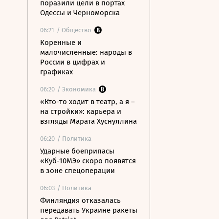
поразили цели в портах
Одессы и Черноморска
06:21
/ Общество
Коренные и
малочисленные: народы в
России в цифрах и
графиках
06:20
/ Экономика
«Кто-то ходит в театр, а я –
на стройки»: карьера и
взгляды Марата Хуснуллина
06:20
/ Политика
Ударные боеприпасы
«Куб-10МЭ» скоро появятся
в зоне спецоперации
06:03
/ Политика
Финляндия отказалась
передавать Украине ракеты