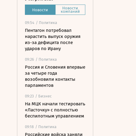
Новости
Новости
компаний
09:54
/ Политика
Пентагон потребовал
нарастить выпуск оружия
из-за дефицита после
ударов по Ирану
09:26
/ Политика
Россия и Словения впервые
за четыре года
возобновили контакты
парламентов
09:23
/ Бизнес
На МЦК начали тестировать
«Ласточку» с полностью
беспилотным управлением
09:18
/ Политика
Российские войска заняли