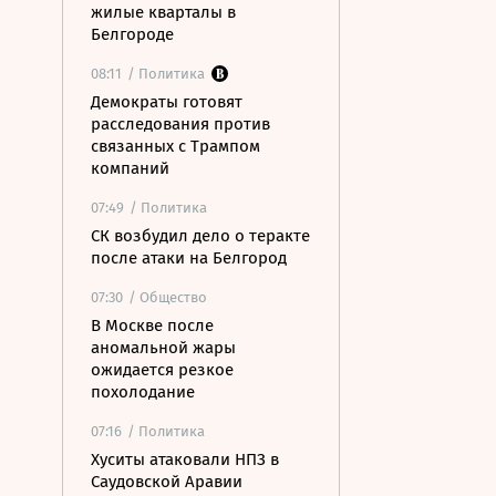
жилые кварталы в
Белгороде
08:11
/ Политика
Демократы готовят
расследования против
связанных с Трампом
компаний
07:49
/ Политика
СК возбудил дело о теракте
после атаки на Белгород
07:30
/ Общество
В Москве после
аномальной жары
ожидается резкое
похолодание
07:16
/ Политика
Хуситы атаковали НПЗ в
Саудовской Аравии