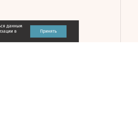
ься данным
Принять
изации в