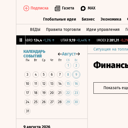
Подписка
Газета
MAX
Глобальные идеи
Бизнес
Экономика
ВЕДЫ
Правила торговли
Идеи управления
Г
Глобальные идеи
Бизнес
Экономик
+1,31%
↑
ABRD
124,4
+1,3%
↑
UTAR
9,19
+0,44%
↑
IMOEX
2 281,31
-0,2%
↓
Ситуация на топл
КАЛЕНДАРЬ
Август
СОБЫТИЙ
Пн
Вт
Ср
Чт
Пт
Сб
Вс
Финанс
1
2
3
4
5
6
7
8
9
10
11
12
13
14
15
16
Показать ещ
17
18
19
20
21
22
23
24
25
26
27
28
29
30
31
9 августа 2026