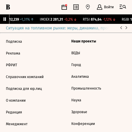
Войти
ирж.
12,239
+1,31%
↑
IMOEX
2 281,31
-0,2%
↓
RTSI
874,64
-1,12%
↓
RGBI
11
Ситуация на топливном рынке: меры, динамика, прогнозы
Выб
Наши проекты
Подписка
ВЕДЫ
Реклама
Город
РФРИТ
Аналитика
Справочник компаний
Промышленность
Подписка для юр.лиц
Наука
О компании
Здоровье
Редакция
Конференции
Менеджмент