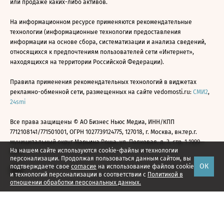
или продаже каких-либо активов.
На информационном ресурсе применяются рекомендательные
технологии (информационные технологии предоставления
информации на основе сбора, систематизации и анализа сведений,
относящихся к предпочтениям пользователей сети «Интернет»,
находящихся на территории Российской Федерации).
Правила применения рекомендательных технологий в виджетах
рекламно-обменной сети, размещенных на сайте vedomosti.ru:
СМИ2
,
24smi
Все права защищены © АО Бизнес Ньюс Медиа, ИНН/КПП
7712108141/771501001, ОГРН 1027739124775, 127018, г. Москва, вн.тер.г.
муниципальный округ Марьина Роща, ул. Полковая, д. 3, стр. 1 1999—
На нашем сайте используются cookie-файлы и технологии
2026
персонализации. Продолжая пользоваться данным сайтом, вы
ОК
подтверждаете свое
согласие
на использование файлов cookie
и технологий персонализации в соответствии с
Политикой в
отношении обработки персональных данных.