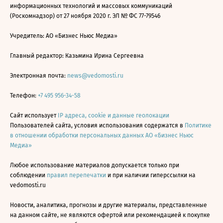
информационных технологий и массовых коммуникаций
(Роскомнадзор) от 27 ноября 2020 г. ЭЛ № ФС 77-79546
Учредитель: АО «Бизнес Ньюс Медиа»
Главный редактор: Казьмина Ирина Сергеевна
Электронная почта:
news@vedomosti.ru
Телефон:
+7 495 956-34-58
Сайт использует
IP адреса, cookie и данные геолокации
Пользователей сайта, условия использования содержатся в
Политике
в отношении обработки персональных данных АО «Бизнес Ньюс
Медиа»
Любое использование материалов допускается только при
соблюдении
правил перепечатки
и при наличии гиперссылки на
vedomosti.ru
Новости, аналитика, прогнозы и другие материалы, представленные
на данном сайте, не являются офертой или рекомендацией к покупке