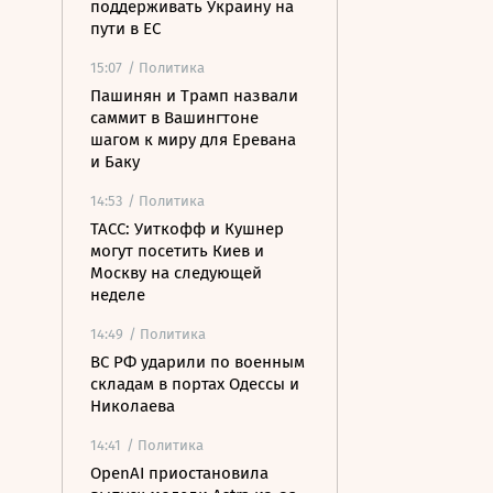
поддерживать Украину на
пути в ЕС
15:07
/ Политика
Пашинян и Трамп назвали
саммит в Вашингтоне
шагом к миру для Еревана
и Баку
14:53
/ Политика
ТАСС: Уиткофф и Кушнер
могут посетить Киев и
Москву на следующей
неделе
14:49
/ Политика
ВС РФ ударили по военным
складам в портах Одессы и
Николаева
14:41
/ Политика
OpenAI приостановила