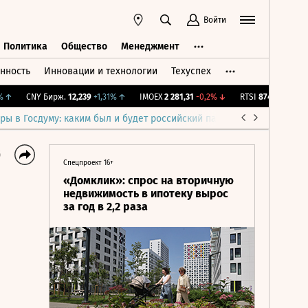
Войти
Политика
Общество
Менеджмент
нность
Инновации и технологии
Техуспех
ть
Политика
Общество
Менеджмент
CNY Бирж.
12,239
+1,31%
↑
IMOEX
2 281,31
-0,2%
↓
RTSI
874,64
-1,12%
↓
ры в Госдуму: каким был и будет российский парламент
Война н
6
Спецпроект 16+
«Домклик»: спрос на вторичную
недвижимость в ипотеку вырос
за год в 2,2 раза