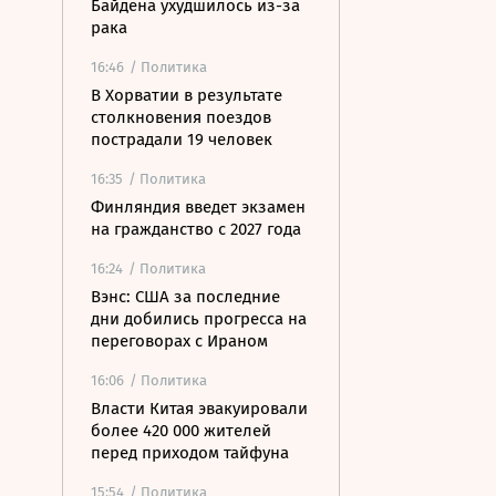
Байдена ухудшилось из-за
рака
16:46
/ Политика
В Хорватии в результате
столкновения поездов
пострадали 19 человек
16:35
/ Политика
Финляндия введет экзамен
на гражданство с 2027 года
16:24
/ Политика
Вэнс: США за последние
дни добились прогресса на
переговорах с Ираном
16:06
/ Политика
Власти Китая эвакуировали
более 420 000 жителей
перед приходом тайфуна
15:54
/ Политика