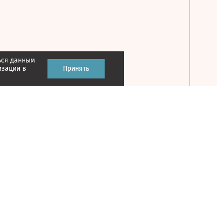
ься данным
Принять
изации в