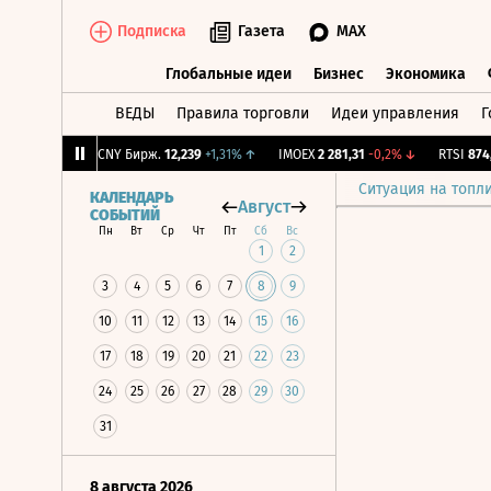
Подписка
Газета
MAX
Глобальные идеи
Бизнес
Экономика
ВЕДЫ
Правила торговли
Идеи управления
Г
Глобальные идеи
Бизнес
Экономик
+0,41%
↑
CNY Бирж.
12,239
+1,31%
↑
IMOEX
2 281,31
-0,2%
↓
RTSI
874,64
Ситуация на топл
КАЛЕНДАРЬ
Август
СОБЫТИЙ
Пн
Вт
Ср
Чт
Пт
Сб
Вс
1
2
3
4
5
6
7
8
9
10
11
12
13
14
15
16
17
18
19
20
21
22
23
24
25
26
27
28
29
30
31
8 августа 2026