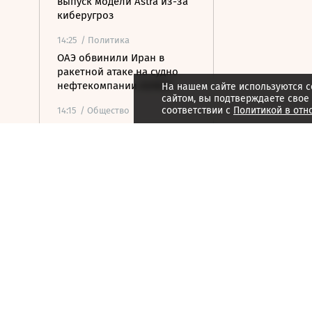
выпуск модели Astra из-за
киберугроз
14:25
/ Политика
ОАЭ обвинили Иран в
ракетной атаке на судно
нефтекомпании ADNOC
На нашем сайте используются c
сайтом, вы подтверждаете свое
соответствии с
Политикой в отн
14:15
/ Общество
В «Шереметьево»
опоздавшие на рейс
пассажирки выбежали на
летное поле
13:55
/ Общество
В Норильске грузовой
Boeing выкатился за
пределы взлетно-
посадочной полосы
13:48
/ Политика
WAM: ракета атаковала
судно нефтяной