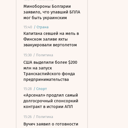
Минобороны Болгарии
заявило, что упавший БПЛА
мог быть украинским
15:40
/
Страна
Капитана севшей на мель в
Финском заливе яхты
эвакуировали вертолетом
15:30
/ Политика
США выделили более $200
млн на запуск
Транскаспийского фонда
предпринимательства
15:28
/
Спорт
«Арсенал» продлил самый
долгосрочный спонсоркий
контракт в истории АПЛ
15:26
/ Политика
Вучич заявил о готовности