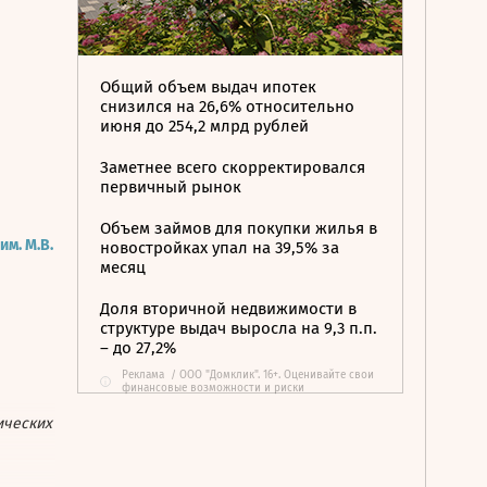
Общий объем выдач ипотек
снизился на 26,6% относительно
июня до 254,2 млрд рублей
Заметнее всего скорректировался
первичный рынок
Объем займов для покупки жилья в
м. М.В.
новостройках упал на 39,5% за
месяц
Доля вторичной недвижимости в
структуре выдач выросла на 9,3 п.п.
– до 27,2%
Реклама
/
ООО "Домклик". 16+. Оценивайте свои
i
финансовые возможности и риски
ических