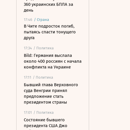
360 украинских БПЛА за
день
17:46
/
Страна
В Чите подросток погиб,
пытаясь спасти тонущего
друга
17:34
/ Политика
Bild: Германия выслала
около 400 россиян с начала
конфликта на Украине
17:11
/ Политика
Бывший глава Верховного
суда Венгрии принял
предложение стать
президентом страны
17:01
/ Политика
Состояние бывшего
президента США Джо