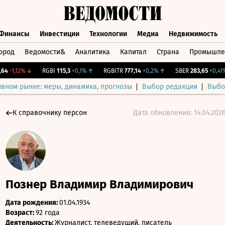
Финансы
Инвестиции
Технологии
Медиа
Недвижимость
ород
Ведомости&
Аналитика
Капитал
Страна
Промышле
а
Финансы
Инвестиции
Технологии
Медиа
Недвижимос
-1,12%
↓
RGBI
115,3
+0,1%
↑
RGBITR
777,14
+0,2%
↑
SBER
283,65
+0,41%
↑
ивном рынке: меры, динамика, прогнозы
Выбор редакции
Выбо
К справочнику персон
Дата обновления: 14.04.202
Познер Владимир Владимирович
Дата рождения:
01.04.1934
Возраст:
92 года
Деятельность:
Журналист, телеведущий, писатель