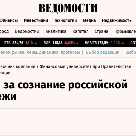
Финансы
Инвестиции
Технологии
Медиа
Недвижимость
ород
Ведомости&
Аналитика
Капитал
Страна
Промышле
а
Финансы
Инвестиции
Технологии
Медиа
Недвижимос
TSI
874,76
-1,11%
↓
RGBI
115,18
-0,05%
↓
RGBITR
775,59
-0,02%
↓
CNY Би
ивном рынке: меры, динамика, прогнозы
Выбор редакции
Выбо
авочник компаний
/ Финансовый университет при Правительстве
рации
 за сознание российской
ежи