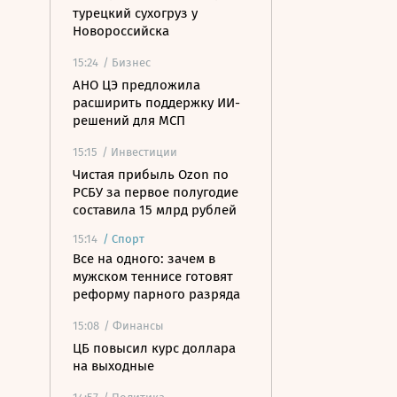
турецкий сухогруз у
Новороссийска
15:24
/ Бизнес
АНО ЦЭ предложила
расширить поддержку ИИ-
решений для МСП
15:15
/ Инвестиции
Чистая прибыль Ozon по
РСБУ за первое полугодие
составила 15 млрд рублей
15:14
/
Спорт
Все на одного: зачем в
мужском теннисе готовят
реформу парного разряда
15:08
/ Финансы
ЦБ повысил курс доллара
на выходные