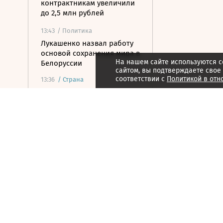
контрактникам увеличили
до 2,5 млн рублей
13:43
/ Политика
Лукашенко назвал работу
основой сохранения мира в
На нашем сайте используются c
Белоруссии
сайтом, вы подтверждаете свое
соответствии с
Политикой в отн
13:36
/
Страна
На Крымском мосту
возобновилось движение
после временного
перекрытия
13:36
/
Страна
В Запорожской области
ввели режим ЧС из-за
проблем с водой и
электричеством
13:17
/ Инвестиции
Цена золота превысила
$4400 впервые с 17 июня