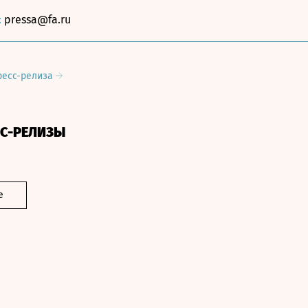
:
pressa@fa.ru
ресс-релиза
СС-РЕЛИЗЫ
е