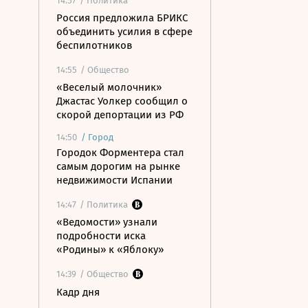
14:57
/ Политика
Россия предложила БРИКС
объединить усилия в сфере
беспилотников
14:55
/ Общество
«Веселый молочник»
Джастас Уолкер сообщил о
скорой депортации из РФ
14:50
/
Город
Городок Форментера стал
самым дорогим на рынке
недвижимости Испании
14:47
/ Политика
«Ведомости» узнали
подробности иска
«Родины» к «Яблоку»
14:39
/ Общество
Кадр дня