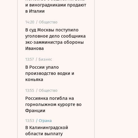
и виноградниками продают
в Италии
14:20
/ Общество
В суд Москвы поступило
уголовное дело сообщника
экс-замминистра обороны
Иванова
13:57
/ Бизнес
В России упало
производство водки и
коньяка
13:55
/ Общество
Россиянка погибла на
горнолыжном курорте во
Франции
13:53
/
Страна
В Калининградской
области выплату