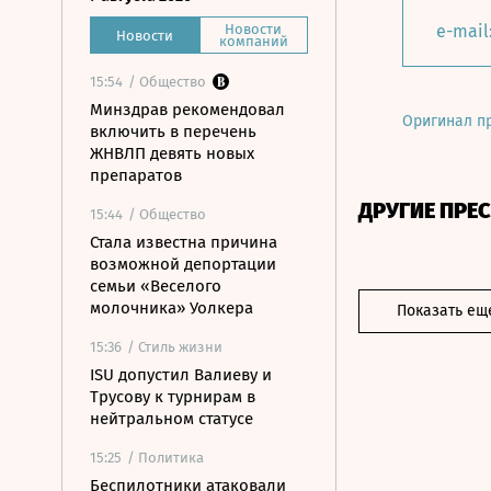
Новости
e-mail
Новости
компаний
15:54
/ Общество
Минздрав рекомендовал
Оригинал п
включить в перечень
ЖНВЛП девять новых
препаратов
ДРУГИЕ ПРЕ
15:44
/ Общество
Стала известна причина
возможной депортации
семьи «Веселого
молочника» Уолкера
Показать ещ
15:36
/ Стиль жизни
ISU допустил Валиеву и
Трусову к турнирам в
нейтральном статусе
15:25
/ Политика
Беспилотники атаковали