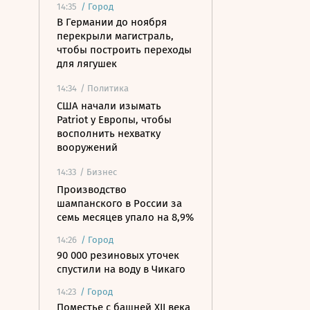
14:35
/
Город
В Германии до ноября
перекрыли магистраль,
чтобы построить переходы
для лягушек
14:34
/ Политика
США начали изымать
Patriot у Европы, чтобы
восполнить нехватку
вооружений
14:33
/ Бизнес
Производство
шампанского в России за
семь месяцев упало на 8,9%
14:26
/
Город
90 000 резиновых уточек
спустили на воду в Чикаго
14:23
/
Город
Поместье с башней XII века