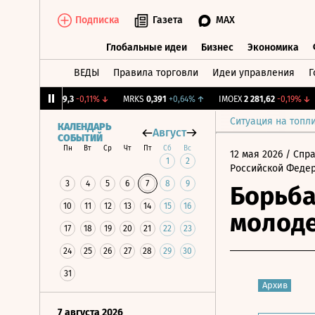
Подписка
Газета
MAX
Глобальные идеи
Бизнес
Экономика
ВЕДЫ
Правила торговли
Идеи управления
Г
Глобальные идеи
Бизнес
Экономик
%
↑
UTAR
9,3
-0,11%
↓
MRKS
0,391
+0,64%
↑
IMOEX
2 281,62
-0,19%
↓
R
Ситуация на топл
КАЛЕНДАРЬ
Август
СОБЫТИЙ
Пн
Вт
Ср
Чт
Пт
Сб
Вс
12 мая 2026
/ Спр
1
2
Российской Феде
3
4
5
6
7
8
9
Борьба
10
11
12
13
14
15
16
молод
17
18
19
20
21
22
23
24
25
26
27
28
29
30
31
Архив
7 августа 2026