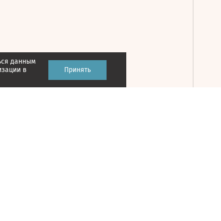
ься данным
Принять
изации в