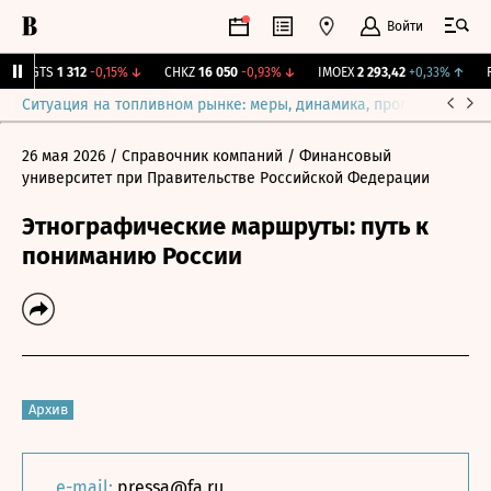
Войти
MGTS
1 312
-0,15%
↓
CHKZ
16 050
-0,93%
↓
IMOEX
2 293,42
+0,33%
↑
RT
Ситуация на топливном рынке: меры, динамика, прогнозы
Выб
26 мая 2026
/ Справочник компаний
/ Финансовый
университет при Правительстве Российской Федерации
Этнографические маршруты: путь к
пониманию России
Архив
e-mail:
pressa@fa.ru