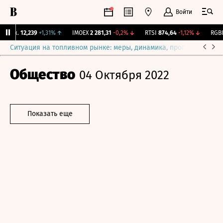
Войти
Бирж.
12,239
+1,31%
↑
IMOEX
2 281,31
-0,2%
↓
RTSI
874,64
-1,12%
↓
RGBI
1
Ситуация на топливном рынке: меры, динамика, прогнозы
Выб
Общество
04 Октября 2022
Показать еще