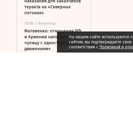
наказания для заказчиков
теракта на «Северных
потоках»
16:08
/ Политика
Матвиенко: отношения РФ
и Армении напоминают
На нашем сайте используются c
сайтом, вы подтверждаете свое
«улицу с односторонним
соответствии с
Политикой в отн
движением»
15:59
/ Политика
Ливан и Израиль хотят
вынести в СБ ООН новую
резолюцию по югу страны
15:50
/ Бизнес
Росатом и РКФР подписали
соглашение о
строительстве ветропарка
на Иссык-Куле
15:41
/ Бизнес
Минфин: власти вернулись