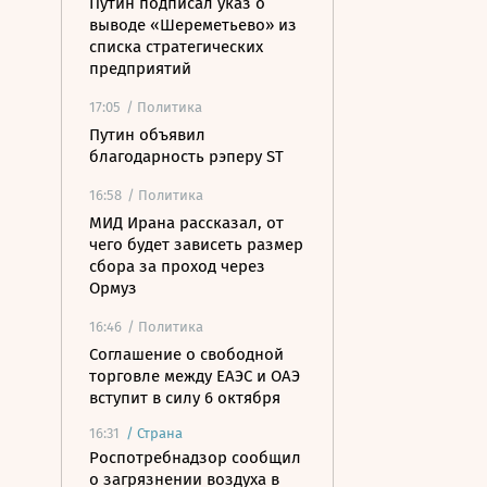
Путин подписал указ о
выводе «Шереметьево» из
списка стратегических
предприятий
17:05
/ Политика
Путин объявил
благодарность рэперу ST
16:58
/ Политика
МИД Ирана рассказал, от
чего будет зависеть размер
сбора за проход через
Ормуз
16:46
/ Политика
Соглашение о свободной
торговле между ЕАЭС и ОАЭ
вступит в силу 6 октября
16:31
/
Страна
Роспотребнадзор сообщил
о загрязнении воздуха в