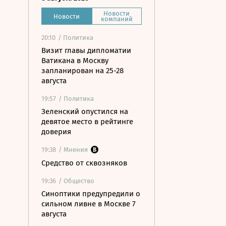
Новости
Новости
компаний
20:10
/ Политика
Визит главы дипломатии
Ватикана в Москву
запланирован на 25-28
августа
19:57
/ Политика
Зеленский опустился на
девятое место в рейтинге
доверия
19:38
/ Мнения
Средство от сквозняков
19:36
/ Общество
Синоптики предупредили о
сильном ливне в Москве 7
августа