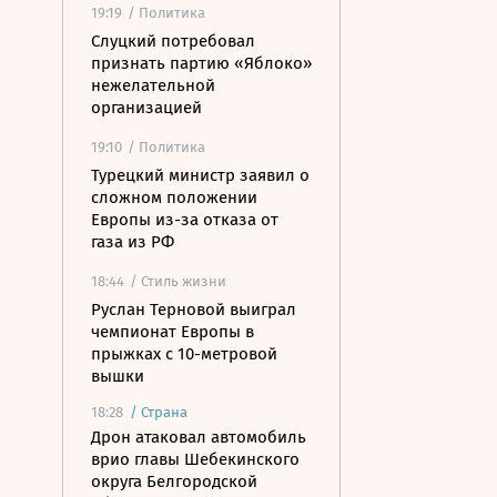
19:19
/ Политика
Слуцкий потребовал
признать партию «Яблоко»
нежелательной
организацией
19:10
/ Политика
Турецкий министр заявил о
сложном положении
Европы из-за отказа от
газа из РФ
18:44
/ Стиль жизни
Руслан Терновой выиграл
чемпионат Европы в
прыжках с 10-метровой
вышки
18:28
/
Страна
Дрон атаковал автомобиль
врио главы Шебекинского
округа Белгородской