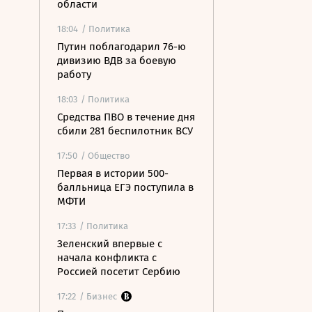
области
18:04
/ Политика
Путин поблагодарил 76-ю
дивизию ВДВ за боевую
работу
18:03
/ Политика
Средства ПВО в течение дня
сбили 281 беспилотник ВСУ
17:50
/ Общество
Первая в истории 500-
балльница ЕГЭ поступила в
МФТИ
17:33
/ Политика
Зеленский впервые с
начала конфликта с
Россией посетит Сербию
17:22
/ Бизнес