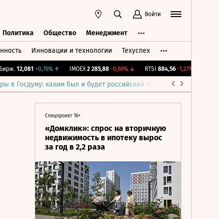
Войти
Политика
Общество
Менеджмент
нность
Инновации и технологии
Техуспех
ть
Политика
Общество
Менеджмент
рж.
12,081
+0,76%
↑
IMOEX
2 285,88
-0,69%
↓
RTSI
884,56
-1,27%
↓
RGBI
1
ры в Госдуму: каким был и будет российский парламент
Война н
Спецпроект 16+
«Домклик»: спрос на вторичную
недвижимость в ипотеку вырос
за год в 2,2 раза