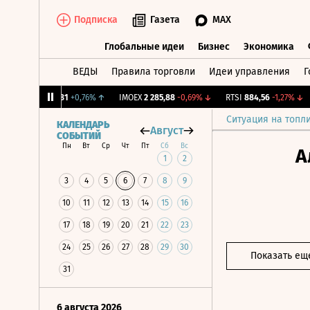
Подписка
Газета
MAX
Глобальные идеи
Бизнес
Экономика
ВЕДЫ
Правила торговли
Идеи управления
Г
Глобальные идеи
Бизнес
Экономик
Y Бирж.
12,081
+0,76%
↑
IMOEX
2 285,88
-0,69%
↓
RTSI
884,56
-1,27%
↓
R
Ситуация на топл
КАЛЕНДАРЬ
Август
СОБЫТИЙ
Пн
Вт
Ср
Чт
Пт
Сб
Вс
А
1
2
3
4
5
6
7
8
9
10
11
12
13
14
15
16
17
18
19
20
21
22
23
24
25
26
27
28
29
30
Показать ещ
31
6 августа 2026