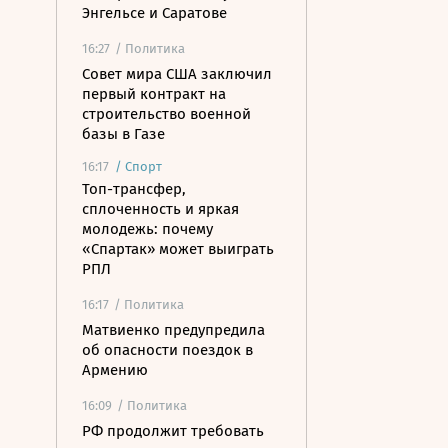
Энгельсе и Саратове
16:27
/ Политика
Совет мира США заключил
первый контракт на
строительство военной
базы в Газе
16:17
/
Спорт
Топ-трансфер,
сплоченность и яркая
молодежь: почему
«Спартак» может выиграть
РПЛ
16:17
/ Политика
Матвиенко предупредила
об опасности поездок в
Армению
16:09
/ Политика
РФ продолжит требовать