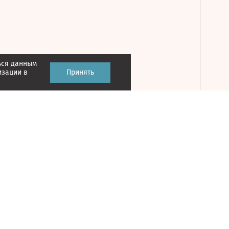
ься данным
Принять
изации в