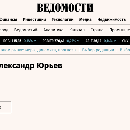
Финансы
Инвестиции
Технологии
Медиа
Недвижимость
ород
Ведомости&
Аналитика
Капитал
Страна
Промышле
а
Финансы
Инвестиции
Технологии
Медиа
Недвижимос
GBI
115,35
+0,18%
↑
RGBITR
776,41
+0,21%
↑
AFLT
36,12
+0,14%
↑
CNY Би
ивном рынке: меры, динамика, прогнозы
Выбор редакции
Выбо
лександр Юрьев
е