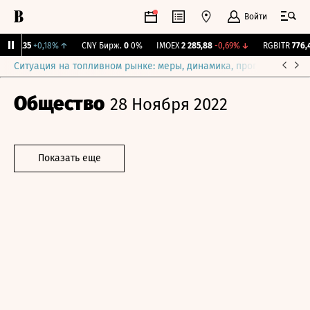
Войти
115,35
+0,18%
↑
CNY Бирж.
0
0%
IMOEX
2 285,88
-0,69%
↓
RGBITR
776,42
Ситуация на топливном рынке: меры, динамика, прогнозы
Выб
Общество
28 Ноября 2022
Показать еще