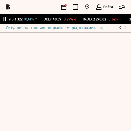
Войти
MGTS
1 322
+0,61%
↑
OKEY
40,59
-0,29%
↓
IMOEX
2 278,02
-0,34%
↓
RTS
Ситуация на топливном рынке: меры, динамика, прогнозы
Выб