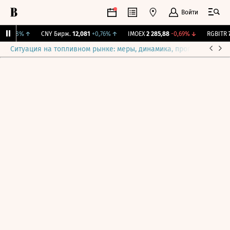
Войти
+0,18%
↑
CNY Бирж.
12,081
+0,76%
↑
IMOEX
2 285,88
-0,69%
↓
RGBITR
77
Ситуация на топливном рынке: меры, динамика, прогнозы
Выб