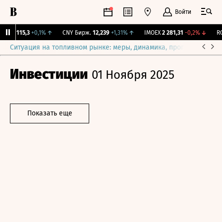
Войти
GBI
115,3
+0,1%
↑
CNY Бирж.
12,239
+1,31%
↑
IMOEX
2 281,31
-0,2%
↓
RGB
Ситуация на топливном рынке: меры, динамика, прогнозы
Выб
Инвестиции
01 Ноября 2025
Показать еще