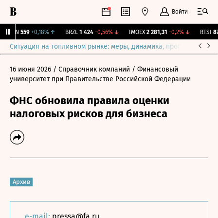
Войти
AVAN
559
+0,18%
↑
BRZL
1 424
-0,56%
↓
IMOEX
2 281,31
-0,2%
↓
RTSI
874
Ситуация на топливном рынке: меры, динамика, прогнозы
Выб
16 июня 2026
/ Справочник компаний
/ Финансовый
университет при Правительстве Российской Федерации
ФНС обновила правила оценки
налоговых рисков для бизнеса
Архив
e-mail:
pressa@fa.ru