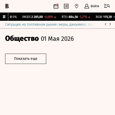
Войти
ирж.
0
0%
IMOEX
2 285,88
-0,69%
↓
RTSI
884,56
-1,27%
↓
RGBI
115,39
+0,
Ситуация на топливном рынке: меры, динамика, прогнозы
Выб
Общество
01 Мая 2026
Показать еще