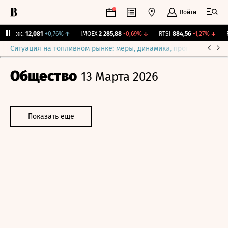
Войти
 Бирж.
12,081
+0,76%
↑
IMOEX
2 285,88
-0,69%
↓
RTSI
884,56
-1,27%
↓
RG
Ситуация на топливном рынке: меры, динамика, прогнозы
Выб
Общество
13 Марта 2026
Показать еще