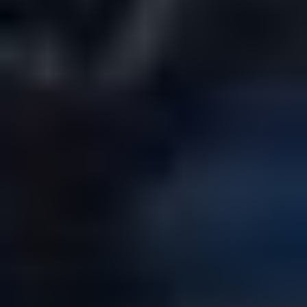
коэффициенты и другие интересные факты
Новости
Финал ЧМ-2026 стал самым крупным по обороту и прибыли
букмекеров матчем в году
Новости
«Зенит» — чемпион, «Спартак» — первый клуб Москвы,
лучшие бомбардиры — Кордоба и Тюкавин
Новости
Карту болельщика превратят в цифровую экосистему.
Главный приз за прогнозы – электромобиль
Новости
Матч «Ротор» — «СКА-Хабаровск» стал самым крупным по
обороту букмекеров во 2-м туре Лиги PARI
Новости
БЕТСИТИ организовал на «ВТБ Арене» мероприятие к
финалу ЧМ-2026
Новости
Подписка
Реклама
Справочник компаний
Об издании
Редакция
Менеджмент
Архив