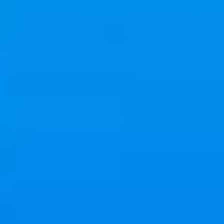
148 дней 10 часов
Смотреть обзор бонуса Бонус до 25 000 рублей от Марафона
за регистрацию и депозит
Фрибеты за депозит
Условия
до 25 000 ₽
Бонус до 25 000 рублей от Марафона за регистрацию и
депозит
Получить бонус
Подробнее
329 дней 10 часов
Смотреть обзор бонуса Бонус БК PARI до 5000 рублей за
регистрацию и депозит
Фрибеты за депозит
Условия