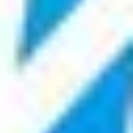
Условия начисления фрибетов тоже просты:
1. По клику на зеленую кнопку “Получить бонус” внизу
страницы перейдите на официальный сайт букмекера.
2. Далее следуйте на вкладку регистрации.
3. Выбираете бонус - три фрибета на теннис или футбол.
4. Указываете корректный номер телефона и подтверждаете,
что вы не робот.