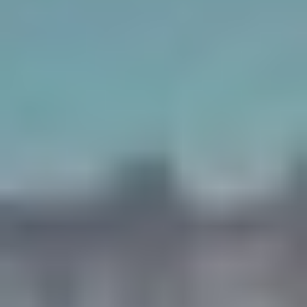
Промышленность
Технологии
Экология
5 августа 2026
08:28 /
Новости
Фестиваль северной культуры «Имандра» пройдет 22–23
августа в Мончегорске
19:09 /
Новости
Букмекер БЕТ-М обновил приветственную акцию
ТОП лучших легальных букмекерских контор России в 2026
году
Букмекеры
Лучшие букмекерские конторы для ставок на спорт в 2026
году
Букмекеры
Лучшие приложения БК для ставок на спорт
Букмекеры
Лучшие букмекерские конторы с минимальным депозитом в