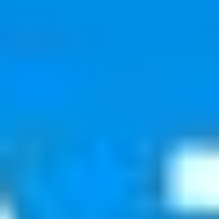
Мнение редакции
Приветственный бонус “Балтбет” не позволяет в полной мере
проверить свои провидческие способности, поскольку
событие и коэффициент для акционных ставок подбирается
автоматически специальным алгоритмом. Но понять
механику игры на ставках он новичку поможет. Еще одно
существенное отличие этой акции от большинства
аналогичных: в случае успеха игроку начисляется вся сумма
выигрыша, в том числе номинал фрибета. Таким образом,
знакомство беттора с компанией превращается в достаточно
занятную игру.
Условия и положения
«Ставка от букмекера» - пари, которое может быть заключено
с клиентом по решению БК в рамках бонусной программы
либо иного акционного предложения, условием участия в