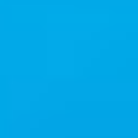
депозит
Получить бонус
Подробнее
163 дней 10 часов
Смотреть обзор бонуса Программа лояльности БК Балтбет —
кешбэк до 8%
Акции
Условия
Кешбэк до 8%
Программа лояльности БК Балтбет — кешбэк до 8%
Получить бонус
Подробнее
1257 дней 10 часов
Смотреть обзор бонуса Промокод Балтбет на сумму до 25 000
рублей за депозит и ставки
Промокоды
Условия