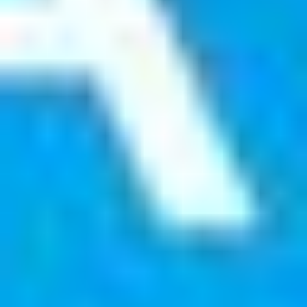
для генерации интервалы времени. В случае пропуска
интервала времени количество доступных для генерации пари
уменьшается на 1. (Например, по промокоду доступно 5 пари
с генерацией один раз в сутки. Чтобы заключить все 5 пари,
клиенту необходимо активировать их каждый день. Если
клиент пропустил день, то суммарно клиент сможет
заключить 4 пари.) Пропущенный интервал не переносится на
следующий интервал. В случае активации промокода позже
указанного в рекламном предложении срока клиенту может
быть доступно меньшее количество генераций пари по
промокоду.
При расчёте пари, заключенных в рамках опции Ставка от
букмекера действуют общие Правила организации азартных
игр. Если при заключении пари со Ставкой от букмекера были
нарушены настоящие Правила, то такие пари аннулируются.
Если БК выявит злоупотребления со стороны Клиента, то она
имеет право аннулировать пари по Ставке от букмекера
такого Клиента, а также выигрыши по Ставкам от букмекера,
и отказать ему в праве участвовать в любых акциях в
дальнейшем.