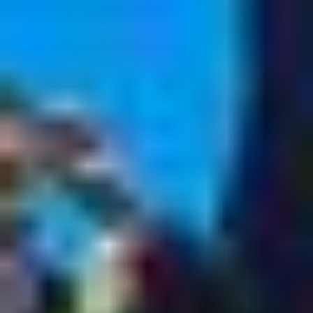
5
/5
Обзор
На сайт
5
/5
Обзор
На сайт
Смотреть полный список
БК с мобильной версией
5
/5
Обзор
На сайт
5
/5
Обзор
На сайт
5
/5
Обзор
На сайт
Смотреть полный список
Киберспортивные букмекеры
5
/5
Обзор
На сайт
5
/5
Обзор
На сайт
5
/5
Обзор
На сайт
Смотреть полный список