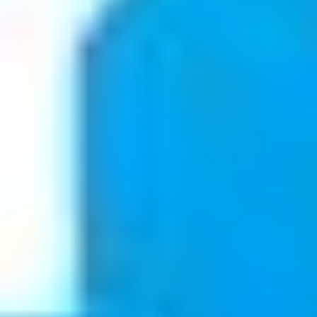
Erid: 2VtzqukHk1d
Призовой квиз от БЕТСИТИ
Проверьте знания об истории Лиги чемпионов и заберите
подарок
* Бонус зачисляется в виде фрибета на сумму до 1500 рублей.
Фрибет – бонусные средства, зачисляемые Участнику Акции
на бонусный счёт, по факту выполнения условий.
Информация об организаторе основанных на риске игр, пари,
о правилах их проведения, о призовом фонде таких игр, пари,
о количестве, сроках, месте и порядке получения призов или
выигрышей указана на сайте www.betcity.ru. Розыгрыш
происходит во время события.
Актуальные бонусы
Смотреть всё
Реклама 18+ / ООО «ПАРИ»