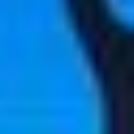
БК с минимальным депозитом
5
/5
Обзор
На сайт
5
/5
Обзор
На сайт
5
/5
Обзор
На сайт
Смотреть полный список
Букмекеры с бонусами
5
/5
Обзор
На сайт
5
/5
Обзор
На сайт
5
/5
Обзор
На сайт
Смотреть полный список
Букмекеры с лайв-ставками
5
/5
Обзор
На сайт