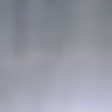
2026 году
Букмекеры
Лучшие букмекерские конторы для ставок на киберспорт в
2026 году
Букмекеры
Главная
Новости
Бонусы
Прогнозы
Букмекеры
Аналитика
База знаний
ЧМ-2026
Главная
Бонусы
Фрибеты без депозита от «Балтбет»: три
ставки по 100 рублей
БК Балтбет
Акции
Бонус истек
Фрибеты без