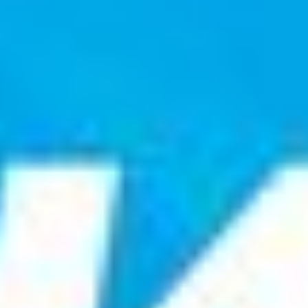
Сергей Никифоров (KEFIR), основатель турнира,
двукратный чемпион России по FIFA:
«Ощутил поддержку зрителей, когда играл матч
за третье место. Когда слушал музыку в
наушниках в полуфинале, зрителей тоже было
слышно, но еще не было такого вайба. Атмосфера
была крутой. Поначалу было скучно, а потом,
когда голы пошли, сразу все взбодрились. В итоге к
полуфиналу, матчу за третье место все было как
надо. Мы разорвали чемпионат мира по фифе в
онлайне».
PARI
Кубок фиферов проводится с 2016 года. Турнир прошел
в девятый раз и, как и в прошлом году, был организован при
участии
PARI
, поддержавшей KEFIR в организации топ-
ивента со звездными участниками и крутыми призами.
Ранее по теме:
Обзор букмекерской конторы PARI