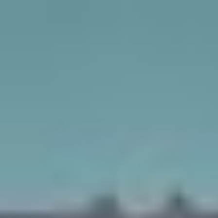
Партнерский проект
Партнерский проект
Получить бонус
Бонус для новых игроков – до 25000₽ за пополнение счёта с
промокодом VED25
Реклама / ООО «БК «ПАРИ» 18+
Erid: 2Vtzqvh9oV2
Ведомости
Ведомости&
Город