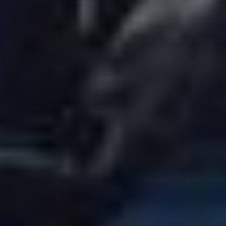
Об издании
Редакция
Менеджмент
Архив
Справочный центр
Наши проекты
Ведомости
Ведомости&
Город
Промышленность
Технологии
Экология
Бизнес-регата
Справочник компаний
Ведомости.СПб
Как потратить
Недвижимость
Конференции
Форум
Контакты
127018, г. Москва, ул. Полковая, д. 3, стр. 1