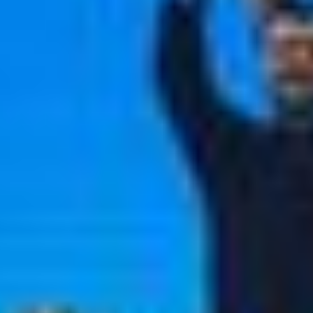
Новости
Бетторы считают Испанию фаворитом 90 минут финала
ЧМ-2026, но верят в чемпионство Аргентины
Главный матч года
Новости
Испания - Аргентина, 19 июля: где смотреть финал
ЧМ-2026, прямая трансляция матча
Месси идет за вторым Кубком мира
Новости
Франция - Англия, 18 июля: где смотреть матч за третье
место ЧМ-2026, прямая трансляция бесплатно
Последний матч Дешама в сборной
Показать еще
loading
Фестиваль северной культуры «Имандра» пройдет 22–23
августа в Мончегорске
Новости
Букмекер БЕТ-М обновил приветственную акцию
Новости