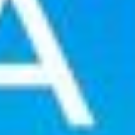
5
/5
Обзор
На сайт
5
/5
Обзор
На сайт
Смотреть полный список
Лучшие букмекерские конторы
5
/5
Обзор
На сайт
5
/5
Обзор
На сайт
5
/5
Обзор
На сайт
Смотреть полный список
Легальные букмекеры России
5
/5
Обзор
На сайт
5
/5
Обзор
На сайт
5
/5
Обзор
На сайт
Смотреть полный список
Топ букмекеров на Андроид