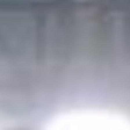
Промышленность
Технологии
Экология
6 августа 2026
08:28 /
Новости
Фестиваль северной культуры «Имандра» пройдет 22–23
августа в Мончегорске
19:09 /
Новости
Букмекер БЕТ-М обновил приветственную акцию
ТОП лучших легальных букмекерских контор России в 2026
году
Букмекеры
Лучшие букмекерские конторы для ставок на спорт в 2026
году
Букмекеры
Лучшие приложения БК для ставок на спорт
Букмекеры
Лучшие букмекерские конторы с минимальным депозитом в