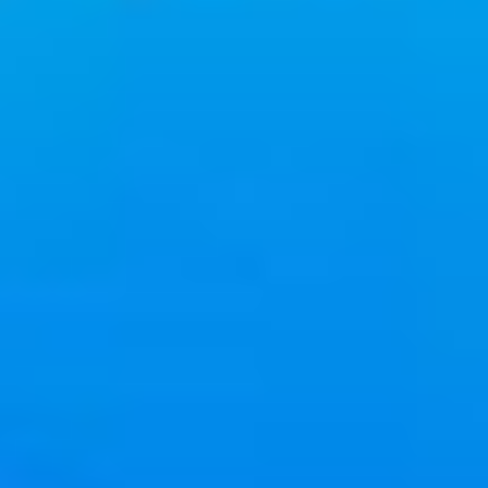
До 3000 рублей фрибетами
Новости
На UTLC CUP-2026 сыграют команды из России,
Бразилии, Сербии, Беларуси и Казахстана
Представительный международный турнир стартует в
Москве
Новости
ЧМ-2026 в «Марафоне»: самый крупный выигрыш,
рекордные коэффициенты и другие интересные факты
Букмекер подвел итоги главного события лета
Новости
Финал ЧМ-2026 стал самым крупным по обороту и
прибыли букмекеров матчем в году
Главные беттинговые итоги Кубка мира
Новости
«Марафон» подвел итоги чемпионата мира по футболу
Самые крупные ставки и выигрыши, наиболее