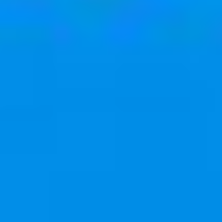
5
/5
Обзор
На сайт
5
/5
Обзор
На сайт
Смотреть полный список
Букмекеры с бонусами
5
/5
Обзор
На сайт
5
/5
Обзор
На сайт
5
/5
Обзор
На сайт
Смотреть полный список
Букмекеры с лайв-ставками
5
/5
Обзор
На сайт
5
/5
Обзор
На сайт
5
/5
Обзор
На сайт
Смотреть полный список