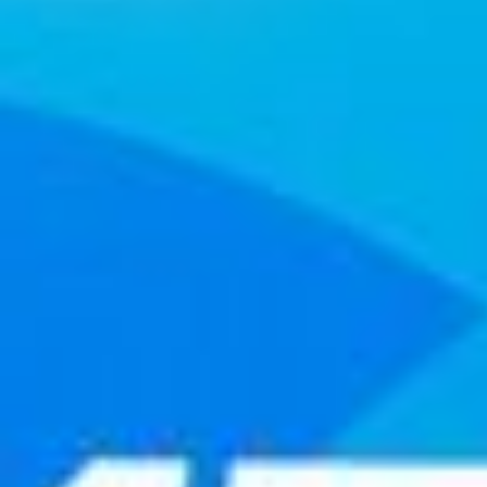
Новости
Бонусы
Прогнозы
Букмекеры
Аналитика
База знаний
ЧМ-2026
Главная
Бонусы
ПАРИБОКСЫ от PARI: бонус до 100 000 рублей
БК PARI
Лучшие бонусы
Бонус истек
ПАРИБОКСЫ от PA
Обновлено:
21 мая 2025, 14:03
100 000 ₽
Бонус
-
До конца акции
-