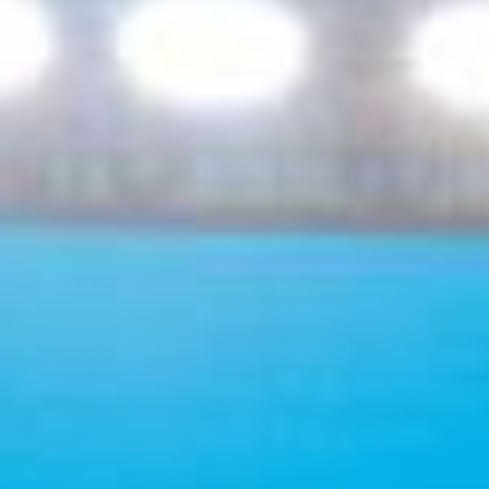
Технологии
Экология
5 августа 2026
08:28 /
Новости
Фестиваль северной культуры «Имандра» пройдет 22–23 авгус
19:09 /
Новости
Букмекер БЕТ-М обновил приветственную акцию
ТОП лучших легальных букмекерских контор России в 2026 го
Букмекеры
Лучшие букмекерские конторы для ставок на спорт в 2026 году
Букмекеры
Лучшие приложения БК для ставок на спорт
Букмекеры
Лучшие букмекерские конторы с минимальным депозитом в 20
Букмекеры
Лучшие букмекерские конторы для ставок на киберспорт в 2026
Букмекеры
Главная