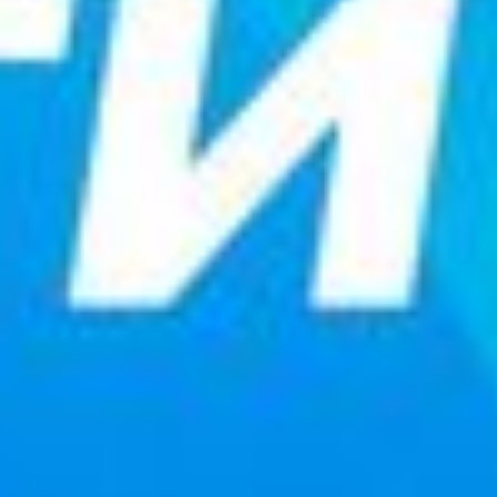
им игрокам за ставки на Мастерс
Фрибеты за депозит