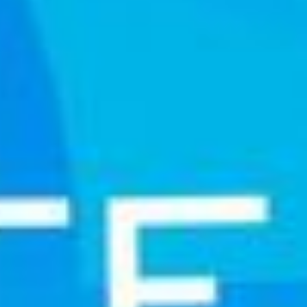
Условия