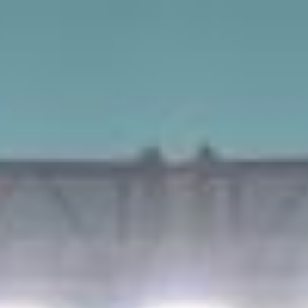
промокодом VED25