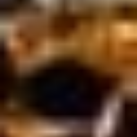
Социальная
VK
MAX
Telegra
сеть
Канада-
Мексика-
Парагвай-
Марокко
Матч
Англия
Франция
Бразилия
Норвеги
Минуту
Минуту
Что нужно
первой
первого
Точный сч
угадать
желтой
гола
карточки
06.07.2026
05.07.2026
04.07.202
Дедлайн
(03:00
(00:00 МСК)
(20:00 МС
МСК)