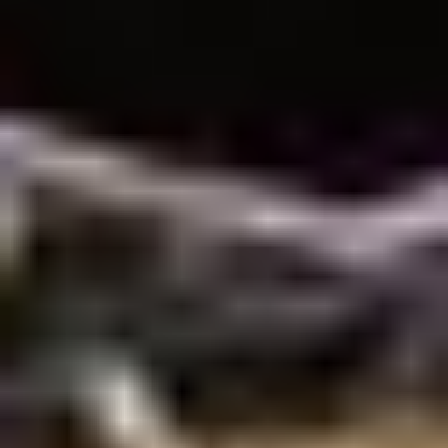
Как получить фрибет за прогноз на
Заключение
игры ЧМ-2026 от Балтбет на 2000
рублей
Порядок участия во всех акциях одинаковый:
1. Зарегистрируйте игровой счёт в «Балтбете».
2. Подпишитесь на страницу букмекера в выбранной соцсети.
3. Найдите пост, посвященный акции, и отреагируйте на него.
4. Оставьте прогноз в комментариях, обязательно указав
номер своего счета в БК.
Условия и матчи различаются в зависимости от площадки.
Подробности собраны в таблице.