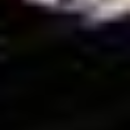
5
/5
Обзор
На сайт
Смотреть полный список
Топ букмекеров на Андроид
5
/5
Обзор
На сайт
5
/5
Обзор
На сайт
5
/5
Обзор
На сайт
Смотреть полный список
Смотреть всё
Акции и бонусы букмекерских контор
— лучшие бонусы БК в 2026 году
Смотреть обзор бонуса Фрибет PARI на 10 000 рублей
действующим игрокам за верный прогноз призового фонда
The International
Акции
Условия