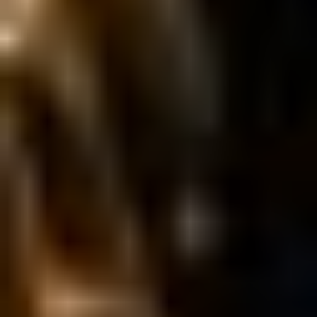
Призовой квиз от БЕТСИТИ
Проверьте знания об истории Лиги чемпионов и заберите
подарок
* Бонус зачисляется в виде фрибета на сумму до 1500 рублей.
Фрибет – бонусные средства, зачисляемые Участнику Акции
на бонусный счёт, по факту выполнения условий.
Информация об организаторе основанных на риске игр, пари,
о правилах их проведения, о призовом фонде таких игр, пари,
о количестве, сроках, месте и порядке получения призов или
выигрышей указана на сайте www.betcity.ru. Розыгрыш
происходит во время события.
Актуальные бонусы
Смотреть всё
Реклама 18+ / ООО «ПАРИ»