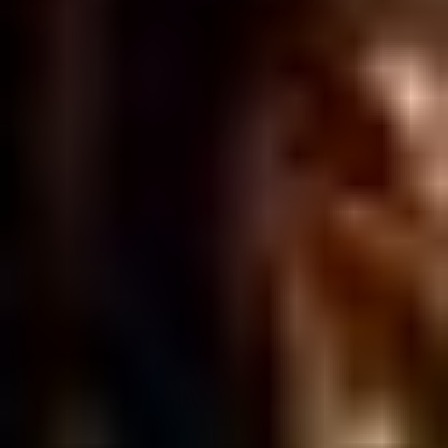
479 дней 10 часов
Смотреть обзор бонуса Промокод PARI на 9999 рублей за
регистрацию и первое пополнение счета
Промокоды
Условия
9999 ₽
Промокод PARI на 9999 рублей за регистрацию и первое
пополнение счета
Получить бонус
Подробнее
LUXURY
Промокоды
145 дней 10 часов
Смотреть всё
Топы букмекеров
Смотреть всё