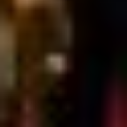
Бонус для новых игроков — до 25000 рублей.
Реклама 18+ / ООО «ПАРИ»
Erid: 2VtzqwBJZPn
Смотреть обзор бонуса Промокод PARI на сумму до 25 000
рублей за регистрацию и депозит
Промокоды
Условия
до 25 000 ₽
Промокод PARI на сумму до 25 000 рублей за регистрацию и
депозит
Получить бонус
Подробнее
VED25
Промокоды
145 дней 10 часов
Смотреть обзор бонуса Бонус до 25 000 рублей от Марафона