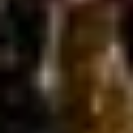
Правила и условия: лимиты и
ограничения при использовании
бонуса на 2000 рублей от БК Baltbet
Чтобы быстро пройтись по основным моментам промоакции,
воспользуйтесь таблицей ниже.
Максимальный размер бонуса
2000 ₽
Минимальный депозит
—
Тип пари
Экспресс, ординар