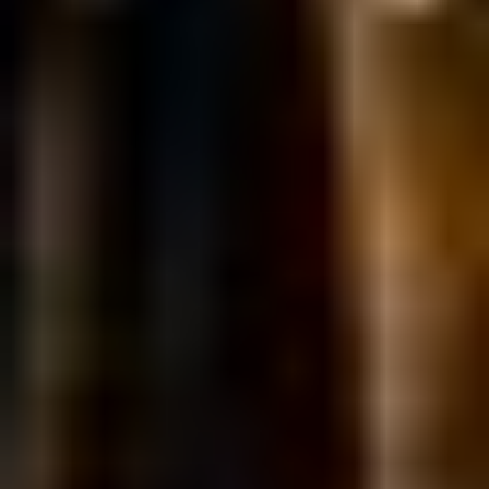
БК с минимальным депозитом
5
/5
Обзор
На сайт
5
/5
Обзор
На сайт
5
/5
Обзор
На сайт
Смотреть полный список
Букмекеры с бонусами
5
/5
Обзор
На сайт
5
/5
Обзор
На сайт
5
/5
Обзор
На сайт
Смотреть полный список
Букмекеры с лайв-ставками
5
/5
Обзор
На сайт
5
/5
Обзор
На сайт