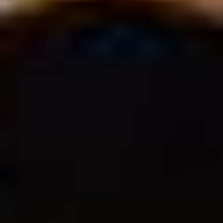
до 8000 ₽
Приветственный бонус до 8000 рублей от букмекерской
конторы Балтбет для новых игроков
Получить бонус
Подробнее
145 дней 10 часов
Смотреть всё
Полное содержание
Букмекерская контора «Балтбет» вновь запускает серию
розыгрышей на играх чемпионата мира. На этот раз
Как получить фрибет за прогноз на игры ЧМ-2026 от
участников ждут акции сразу в 3 соцсетях — ВКонтакте,
Балтбет на 2000 рублей
Telegram и MAX. Общий призовой фонд каждого конкурса
Как отыграть фрибет за точный прогноз от Балтбет на
составляет 6000 рублей. Получить фрибет может любой
2000 рублей
клиент, который точно угадает событие матча.
Правила и условия: лимиты и ограничения при
использовании бонуса на 2000 рублей от БК Baltbet
Преимущества и недостатки