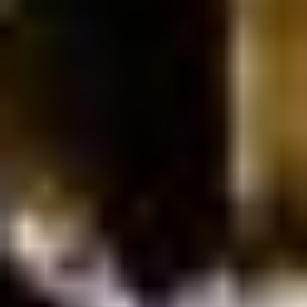
5
/5
Обзор
На сайт
5
/5
Обзор
На сайт
5
/5
Обзор
На сайт
Смотреть полный список
Лучшие букмекерские конторы
5
/5
Обзор
На сайт
5
/5
Обзор
На сайт
5
/5
Обзор
На сайт
Смотреть полный список
Легальные букмекеры России
5
/5
Обзор
На сайт
5
/5
Обзор
На сайт