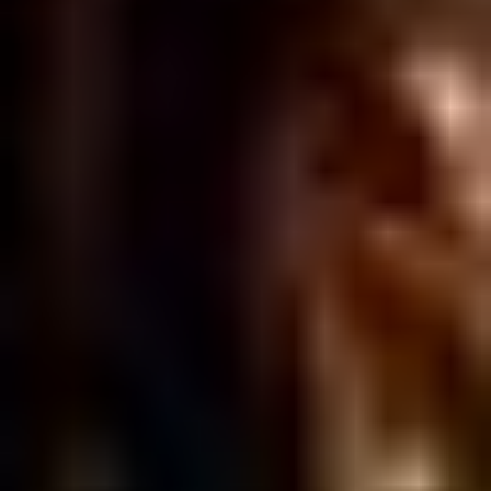
Условия
9999 ₽
Промокод PARI на 9999 рублей за регистрацию и первое
пополнение счета
Получить бонус
Подробнее
LUXURY
Промокоды
144 дней 16 часов
Смотреть всё
Топы букмекеров
Смотреть всё
БК с минимальным депозитом
5
/5
Обзор
На сайт