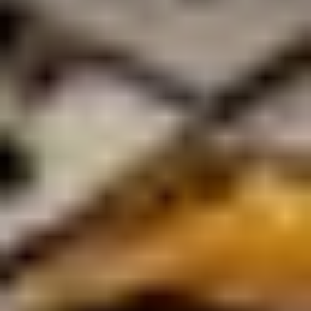
000 рублей за ставки на спорт и Игры 24/7
Получить бонус
Подробнее
0 дней 3 часов
Смотреть обзор бонуса Новая лояльность от БК Winline:
фрибеты до 10 000 рублей и кешбэк до 100% еженедельно
Акции
Условия
до 10 000 ₽
Новая лояльность от БК Winline: фрибеты до 10 000 рублей и
кешбэк до 100% еженедельно
Получить бонус
Подробнее
1605 дней 16 часов
Смотреть обзор бонуса Играй за Спартак от Winline и ФК
Спартак: интерактивная игра в Telegram с реальными призами
Акции
Условия