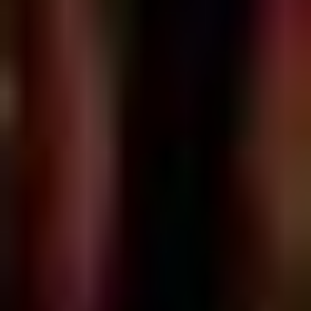
до 25 000 ₽
Бонус до 25 000 рублей от Марафона за регистрацию и
депозит
Получить бонус
Подробнее
325 дней 16 часов
Смотреть обзор бонуса Бонус БК PARI до 5000 рублей за
регистрацию и депозит
Фрибеты за депозит
Условия