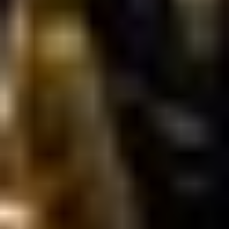
➕ Отсутствие ограничений
по кэфам при
использовании
выигранного фрибета
Заключение
Награды в рамках промо не имеют заранее установленного
размера и распределяются в зависимости от того, сколько
пользователей успешно пройдут задания. Участие требует
постоянного внимания к публикациям в канале WINLINE
CS2. Даже 1 пропущенная головоломка может нарушить всю
цепочку ответов.
Валентин Васильев
Erid: 2VtzqukHk1d
Призовой квиз от БЕТСИТИ
Проверьте знания об истории Лиги чемпионов и заберите
подарок