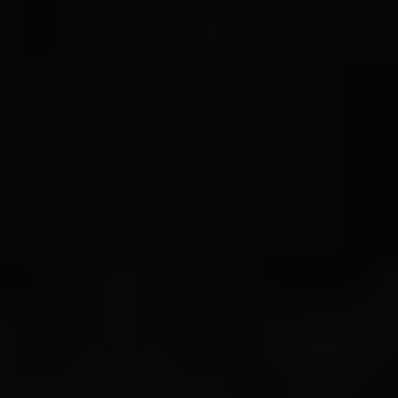
до 10 000 рублей
Промокод от БК Winline на фрибет до 10 000 рублей за
регистрацию и депозит
Получить бонус
Подробнее
VED
Промокоды
509 дней 16 часов
Смотреть обзор бонуса Приветственный фрибет от БК
Winline: до 10 000 рублей за регистрацию и депозит
Фрибеты
за депозит
Условия
до 10 000 ₽
Приветственный фрибет от БК Winline: до 10 000 рублей за
регистрацию и депозит
Получить бонус
Подробнее