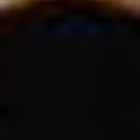
ценные призы
Играй за Спартак от Winline и ФК Спартак: интерактивная
игра в Telegram с реальными призами
Получить бонус
Подробнее
1605 дней 16 часов
Смотреть обзор бонуса Lucky Box от БК Winline: промокод до
4000 рублей и мерч за выполнение заданий
Фрибеты за
депозит
Условия