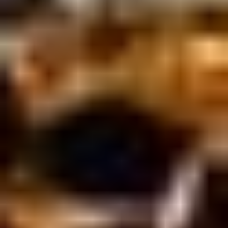
Возможность забрать приз появляется после выполнения всех
пунктов:
1. Откройте аккаунт в букмекерской компании «Винлайн».
2. Оформите подписку на канал WINLINE CS2 в Telegram.
3. Следите за выходом очередных головоломок.
4. Решайте ребусы и фиксируйте выданные буквы.
5. Соберите итоговый промокод и активируйте его после
окончания акции.
Winline разыграет среди участников 100 000 рублей в виде
фрибетов. Каждое правильно выполненное задание помогает