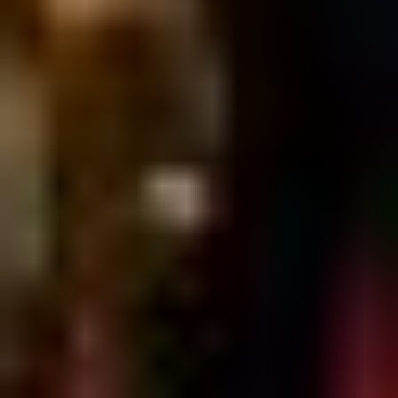
Реклама 18+ / ООО «ПАРИ»
Erid: 2VtzqwBJZPn
Смотреть обзор бонуса Промокод PARI на сумму до 25 000
рублей за регистрацию и депозит
Промокоды
Условия
до 25 000 ₽
Промокод PARI на сумму до 25 000 рублей за регистрацию и
депозит
Получить бонус
Подробнее
VED25
Промокоды
144 дней 16 часов
Смотреть обзор бонуса Бонус до 25 000 рублей от Марафона
за регистрацию и депозит
Фрибеты за депозит
Условия