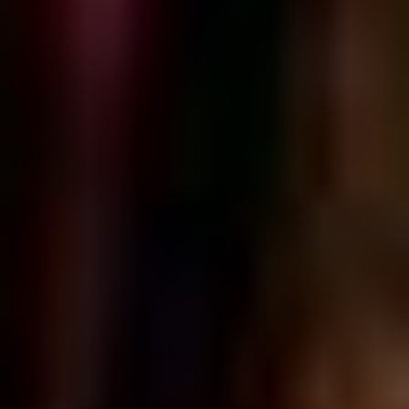
до 5000 ₽
Бонус БК PARI до 5000 рублей за регистрацию и депозит
Получить бонус
Подробнее
144 дней 16 часов
Смотреть обзор бонуса Бонус Мелбет до 20 000 рублей на
день рождения
Акции
Условия
до 20 000 ₽
Бонус Мелбет до 20 000 рублей на день рождения
Получить бонус
Подробнее
478 дней 16 часов
Смотреть обзор бонуса Промокод PARI на 9999 рублей за
регистрацию и первое пополнение счета
Промокоды