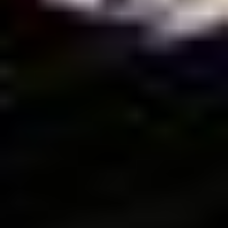
Топ букмекеров на Андроид
5
/5
Обзор
На сайт
5
/5
Обзор
На сайт
5
/5
Обзор
На сайт
Смотреть полный список
Смотреть всё
Акции и бонусы букмекерских контор
— лучшие бонусы БК в 2026 году
Смотреть обзор бонуса Фрибет PARI на 10 000 рублей
действующим игрокам за верный прогноз призового фонда
The International
Акции
Условия