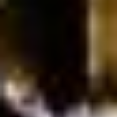
5
/5
Обзор
На сайт
5
/5
Обзор
На сайт
Смотреть полный список
Лучшие букмекерские конторы
5
/5
Обзор
На сайт
5
/5
Обзор
На сайт
5
/5
Обзор
На сайт
Смотреть полный список
Легальные букмекеры России
5
/5
Обзор
На сайт
5
/5
Обзор
На сайт
5
/5
Обзор
На сайт
Смотреть полный список