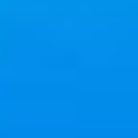
5
/5
Обзор
На сайт
5
/5
Обзор
На сайт
Смотреть полный список
Легальные букмекеры России
5
/5
Обзор
На сайт
5
/5
Обзор
На сайт
5
/5
Обзор
На сайт
Смотреть полный список
Топ букмекеров на Андроид
5
/5
Обзор
На сайт
5
/5
Обзор
На сайт
5
/5
Обзор
На сайт
Смотреть полный список
Смотреть всё