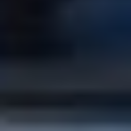
до 200%
Бонус-штурм от БК Марафон: прибавка до 200% за победные
экспрессы
Получить бонус
Подробнее
327 дней 23 часов
Фестиваль северной культуры «Имандра» пройдет 22–23
августа в Мончегорске
Новости
Букмекер БЕТ-М обновил приветственную акцию
Новости
На UTLC CUP-2026 сыграют команды из России, Бразилии,
Сербии, Беларуси и Казахстана
Новости
ЧМ-2026 в «Марафоне»: самый крупный выигрыш, рекордные
коэффициенты и другие интересные факты
Новости