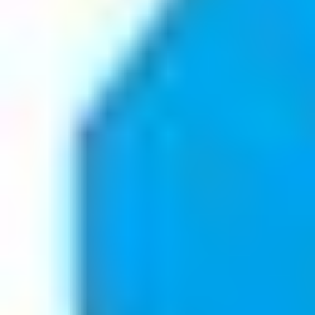
5
/5
Обзор
На сайт
5
/5
Обзор
На сайт
Смотреть полный список
Букмекеры с лайв-ставками
5
/5
Обзор
На сайт
5
/5
Обзор
На сайт
5
/5
Обзор
На сайт
Смотреть полный список
БК с мобильной версией
5
/5
Обзор
На сайт
5
/5
Обзор
На сайт
5
/5
Обзор
На сайт
Смотреть полный список