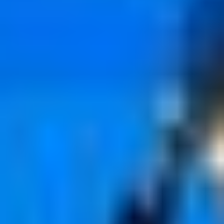
Смотреть обзор бонуса Fonbet Pubstomp 2026: фрибеты до 50
000 рублей за участие в интерактиве
Акции
Условия
до 50 000 ₽
Fonbet Pubstomp 2026: фрибеты до 50 000 рублей за участие в
интерактиве
Получить бонус
Подробнее
24 дней 23 часов
Смотреть обзор бонуса FME x DESOUT от БК Фонбет:
фрибеты на 2000 рублей за участие в мини-игре
Акции
Условия