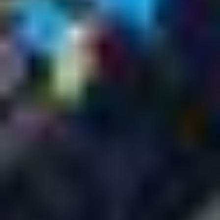
приглашение друзей
Получить бонус
Подробнее
146 дней 23 часов
Смотреть обзор бонуса Программа лояльности другого уровня
от БК PARI: кешбэк до 30%
Акции
Условия
до 30% кешбэка
Программа лояльности другого уровня от БК PARI: кешбэк до
30%
Получить бонус
Подробнее
146 дней 23 часов
Смотреть обзор бонуса VIP-клуб от БК Winline: кешбэк до
100% ежемесячно
Акции
Условия