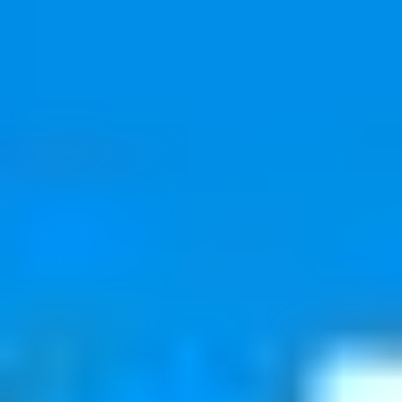
Актуальные бонусы
Смотреть всё
Реклама 18+ / ООО «ПАРИ»
Бонус для новых игроков — до 25000 рублей.
Реклама 18+ / ООО «ПАРИ»
Erid: 2VtzqwBJZPn
Смотреть обзор бонуса Промокод PARI на сумму до 25 000
рублей за регистрацию и депозит
Промокоды
Условия