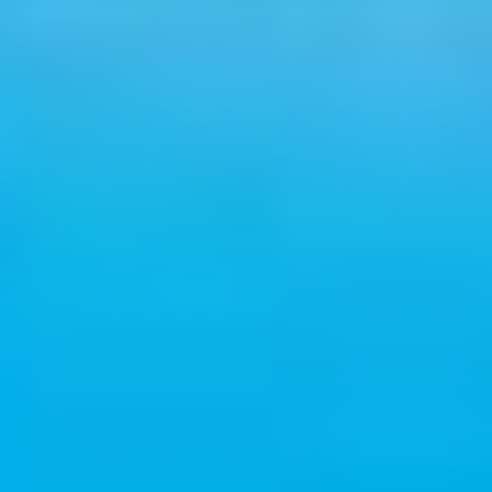
до 5000 ₽ + кешбэк до 10%
Программа лояльности от БК Zenit: фрибет до 5000 рублей
еженедельно и кешбэк до 10% деньгами
Получить бонус
Подробнее
1607 дней 23 часов
Смотреть обзор бонуса Высокие коэффициенты в БК Zenit для
оптимальных ставок
Акции
Условия