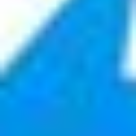
Минимальный размер бонуса
500 ₽
Минимальный депозит
—
Тип пари
Ординар, экспресс
Минимальный коэффициент
1.01
Размер отыгрыша
x1
Срок отыгрыша бонуса
7 дней
Срок окончания акции
01.11.2025 (19:15 МСК)