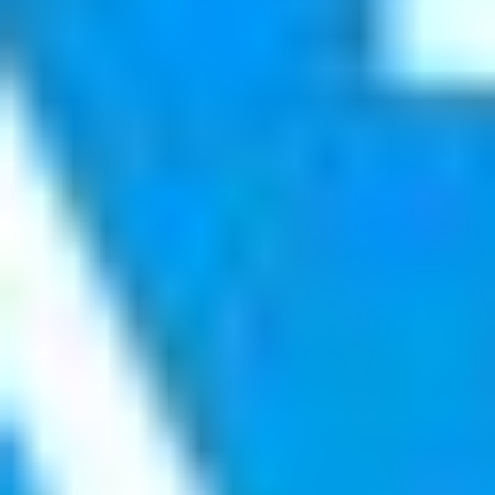
стандартный экспресс на футбол. Это делает задание
доступным даже для новичков.
Валентин Васильев
Erid: 2VtzqukHk1d
Призовой квиз от БЕТСИТИ
Проверьте знания об истории Лиги чемпионов и заберите
подарок
* Бонус зачисляется в виде фрибета на сумму до 1500 рублей.
Фрибет – бонусные средства, зачисляемые Участнику Акции
на бонусный счёт, по факту выполнения условий.
Информация об организаторе основанных на риске игр, пари,
о правилах их проведения, о призовом фонде таких игр, пари,
о количестве, сроках, месте и порядке получения призов или
выигрышей указана на сайте www.betcity.ru. Розыгрыш
происходит во время события.
Актуальные бонусы
Смотреть всё