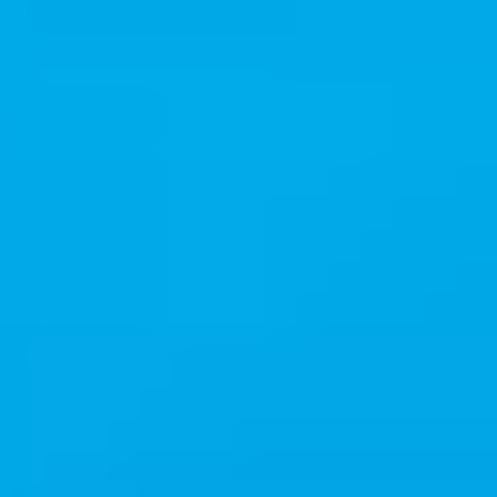
до 250 000 ₽
Бонусная система от БК Балтбет: фрибеты до 250 000 рублей
за выполнение заданий
Получить бонус
Подробнее
1607 дней 3 часов
Смотреть обзор бонуса Бонус Балтбет на сумму до 25 000
рублей за регистрацию и депозит
Фрибеты за депозит
Условия
до 25 000 ₽
Бонус Балтбет на сумму до 25 000 рублей за регистрацию и
депозит
Получить бонус
Подробнее
161 дней 3 часов