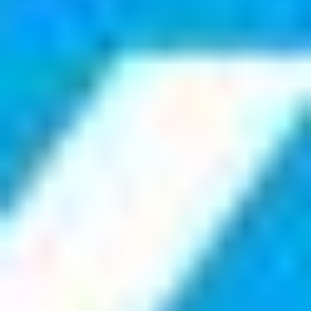
Смотреть обзор бонуса Бонус БК PARI до 5000 рублей за
регистрацию и депозит
Фрибеты за депозит
Условия
до 5000 ₽
Бонус БК PARI до 5000 рублей за регистрацию и депозит
Получить бонус
Подробнее
146 дней 3 часов
Смотреть обзор бонуса Бонус Мелбет до 20 000 рублей на
день рождения
Акции
Условия