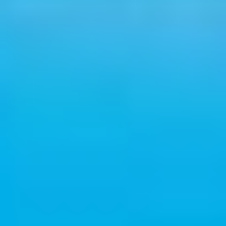
от 120 ₽
Ординарная четверка от БК Балтбет: фрибет от 120 рублей за
одиночные ставки на теннис
Получить бонус
Подробнее
2 дней 3 часов
Смотреть обзор бонуса Розыгрыш фрибетов от БК Балтбет до
10 000 рублей за прогноз на 3 тур РПЛ
Акции
Условия