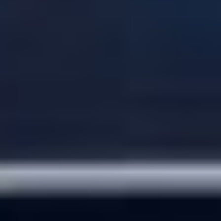
до 3000 ₽
Фрибет БЕТ-М до 3000 рублей за регистрацию и депозиты
Получить бонус
Подробнее
114 дней 15 часов
Фестиваль северной культуры «Имандра» пройдет 22–23
августа в Мончегорске
Новости
Букмекер БЕТ-М обновил приветственную акцию
Новости
На UTLC CUP-2026 сыграют команды из России, Бразилии,
Сербии, Беларуси и Казахстана
Новости
ЧМ-2026 в «Марафоне»: самый крупный выигрыш, рекордные
коэффициенты и другие интересные факты
Новости
Финал ЧМ-2026 стал самым крупным по обороту и прибыли
букмекеров матчем в году
Новости