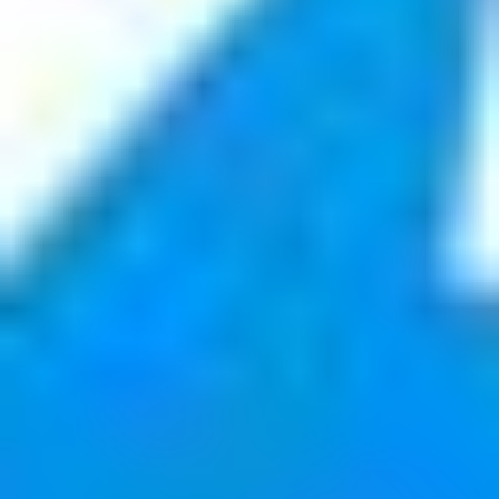
1. Авторизуйтесь в личном кабинете «Балтбета» (или
зарегистрируйтесь).
2. Откройте «Двойное комбо» и запустите ваш персональный
акционный интервал.
3. Изучите условия задания, которые отображаются в
профиле.
4. Заключите 2 экспресса на футбол.
В каждом купоне должно быть от 2 до 4 событий. Сумма пари
— от 500 рублей, коэффициент на каждый отдельный исход
— не ниже 1.10.
Как отыграть бонус Балтбет от 150
рублей за экспрессы на ЧМ-2026