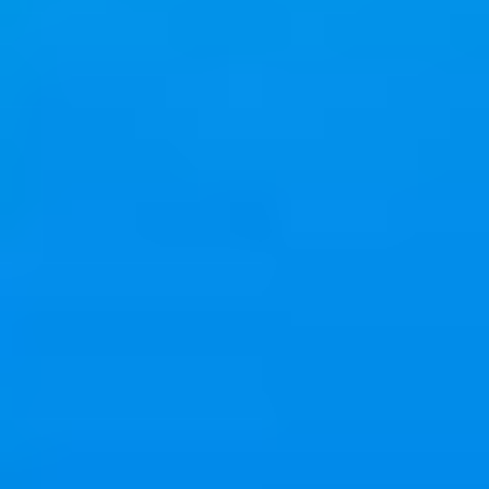
Смотреть полный список
Букмекеры с лайв-ставками
5
/5
Обзор
На сайт
5
/5
Обзор
На сайт
5
/5
Обзор
На сайт
Смотреть полный список
БК с мобильной версией
5
/5
Обзор
На сайт
5
/5
Обзор
На сайт
5
/5
Обзор
На сайт
Смотреть полный список
Киберспортивные букмекеры
5
/5
Обзор
На сайт