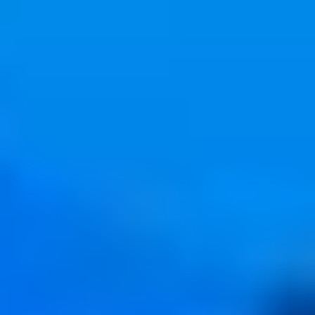
5
/5
Обзор
На сайт
5
/5
Обзор
На сайт
Смотреть полный список
Топ букмекерских контор на iOS
5
/5
Обзор
На сайт
5
/5
Обзор
На сайт
5
/5
Обзор
На сайт
Смотреть полный список
Лучшие букмекерские конторы
5
/5
Обзор
На сайт
5
/5
Обзор
На сайт
5
/5
Обзор
На сайт
Смотреть полный список