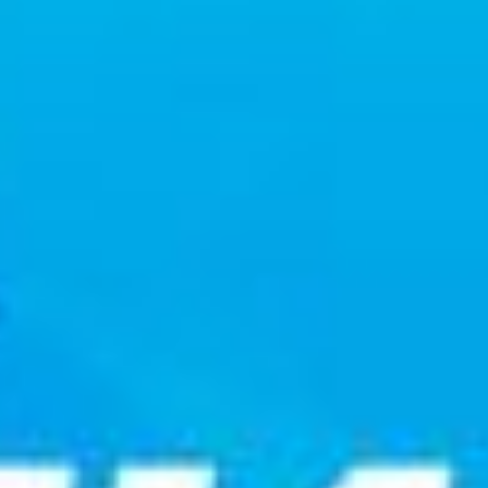
читают в PARI
на UFC 307, считают в PARI