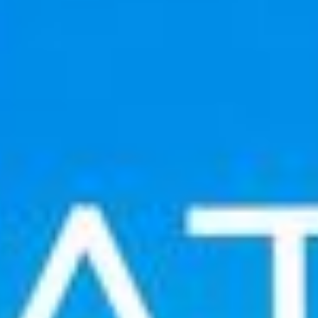
пределились ставки клиентов на предстоящий бой.
 Ставки на победу бразильца
принимаются
по коэффициенту
1.
ти этих исходов составляют примерно 24% и 1%.
сложно справиться с бразильским нокаутером.
95%
от общего объ
 не сомневаются в том, что поединок закончится досрочно, и 
окаутом — бразилец имеет большой опыт выступлений по кикбок
ффициентом
1.58
. За
5.10
можно заключить пари на победу Алмейды
иенту
7.10
. Если украинец сможет поймать противника на прием, 
ые принесли ему четыре досрочные победы во времена выступл