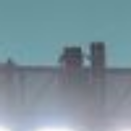
Партнерский проект
Партнерский проект
Получить бонус
Бонус для новых игроков – до 25000₽ за пополнение счёта с 
Реклама / ООО «БК «ПАРИ» 18+
Erid: 2Vtzqvh9oV2
Ведомости
Ведомости&
Город
Промышленность