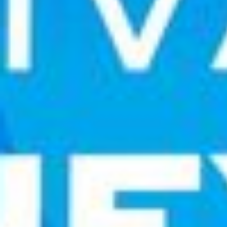
Ранее по теме:
Обзор букмекерской конторы PARI
Erid: 2VtzqukHk1d
Призовой квиз от БЕТСИТИ
Проверьте знания об истории Лиги чемпионов и заберите пода
* Бонус зачисляется в виде фрибета на сумму до 1500 рублей.
организаторе основанных на риске игр, пари, о правилах их пр
на сайте www.betcity.ru. Розыгрыш происходит во время событи
Топы букмекеров
БК с минимальным депозитом