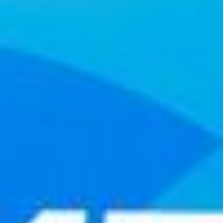
Главная
Аналитика
Алмейда нокаутирует Потерю на UFC 307, с
Алмейда нокаутирует Потерю 
Обновлено:
5 октября 2024, 16:23
Клиенты тоже почти не верят в украинца
Руслан Ипполитов