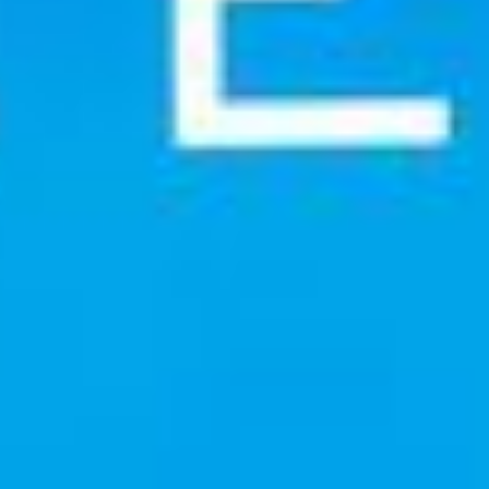
бонусный счёт, по факту выполнения условий. Информация об
ках, месте и порядке получения призов или выигрышей указана
Смотреть всё