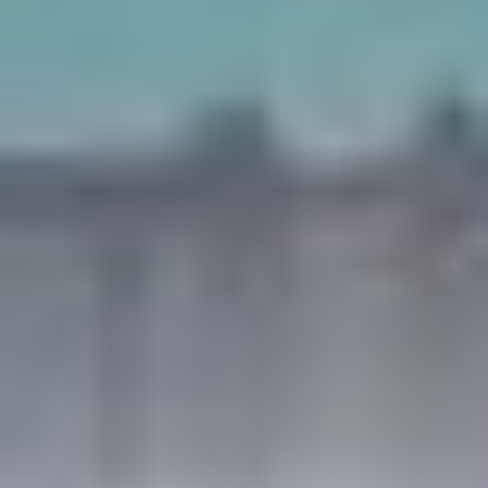
Промышленность
Технологии
Экология
6 августа 2026
08:28 /
Новости
Фестиваль северной культуры «Имандра» пройдет 22–23
августа в Мончегорске
19:09 /
Новости
Букмекер БЕТ-М обновил приветственную акцию
ТОП лучших легальных букмекерских контор России в 2026
году
Букмекеры
Лучшие букмекерские конторы для ставок на спорт в 2026
году
Букмекеры
Лучшие приложения БК для ставок на спорт
Букмекеры
Лучшие букмекерские конторы с минимальным депозитом в