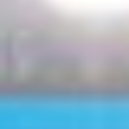
Источник: ФК «Реал»
20:30.
Ого! «Вильярреал» обыграл «Реал» со счетом 2:1.
Удалось сорвать куш?
У победителей отличились Йереми Пино и Жерар Морено (с
пенальти), в составе мадридцев одиннадцатиметровый
реализовал Карим Бензема. Примечательно, что, по данным
статистической службы Opta, в стартовом составе «Реала»
впервые в ХХI веке не было ни одного испанца.