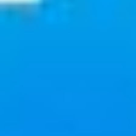
5
/5
Обзор
На сайт
Смотреть полный список
Легальные букмекеры России
5
/5
Обзор
На сайт
5
/5
Обзор
На сайт
5
/5
Обзор
На сайт
Смотреть полный список
Топ букмекеров на Андроид
5
/5
Обзор
На сайт
5
/5
Обзор
На сайт
5
/5
Обзор
На сайт
Смотреть полный список
Смотреть всё