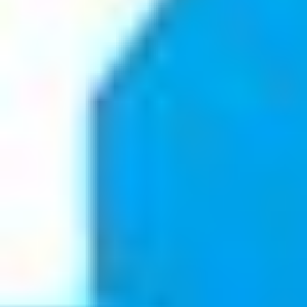
5
/5
Обзор
На сайт
5
/5
Обзор
На сайт
5
/5
Обзор
На сайт
Смотреть полный список
Топ букмекерских контор на iOS
5
/5
Обзор
На сайт
5
/5
Обзор
На сайт
5
/5
Обзор
На сайт
Смотреть полный список
Лучшие букмекерские конторы
5
/5
Обзор
На сайт
5
/5
Обзор
На сайт