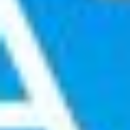
«Калгари Флеймз» - «Нью-Йорк Айлендерс» (4:1)
«Анахайм Дакс» - «Сан-Хосе Шаркс» (5:4 ОТ)
10:00.
Приветствуем вас, уважаемые читатели!
Совместный
проект «Ведомости. Спорт» и «Рейтинга Букмекеров»
предлагает большую беттинговую онлайн-трансляцию
спортивного дня. Сегодня в центре нашего внимания Кубок
мира по биатлону, матчи 16-го тура испанской Примеры, 17-
го тура итальянской Серии А, встречи Кубка Англии по
футболу и, конечно, современная теннисная классика - игра
Новака Джоковича и Даниила Медведева.
Erid: 2VtzqukHk1d
Призовой квиз от БЕТСИТИ
Проверьте знания об истории Лиги чемпионов и заберите
подарок
* Бонус зачисляется в виде фрибета на сумму до 1500 рублей.
Фрибет – бонусные средства, зачисляемые Участнику Акции
на бонусный счёт, по факту выполнения условий.
Информация об организаторе основанных на риске игр, пари,
о правилах их проведения, о призовом фонде таких игр, пари,