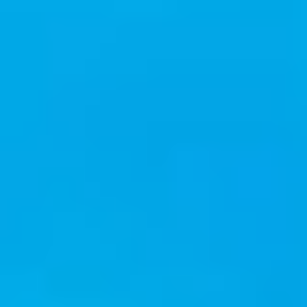
большинства болельщиков: в 23:00 мск сильнейшего начнут
выявлять «Ливерпуль» и «Вулверхэмптон».
Заряжаем в
прематче?
15:20.
А вот актуальные котировки букмекеров:
Кто выиграет мужскую гонку преследования в
Поклюке?
Кентен
Йоханнес
Стурла
Тарьей
Бенедикт
Фийон-
Бе
Легрейд
Бе
Долль
Майе
«Олимп»
1,12
6,00
15,00
26,00
41,00
«1хСтавка»
1,09
7,70
16,00
35,00
35,00
«Лига
1,10
7,10
15,00
-
27,00
Ставок»