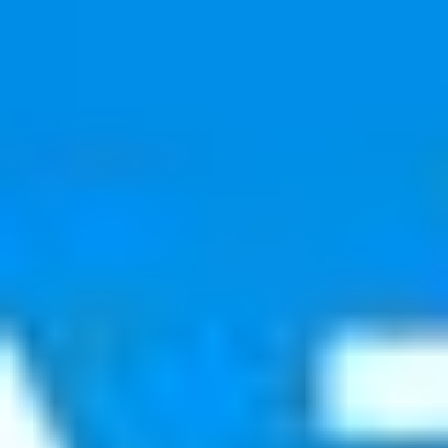
смотреть по платной подписке смотреть на сайте
Eurosportplayer. А
лучшие коэффициенты
ищите у нас!
10:25.
Определился первый финалист турнира категории ATP
250 в Аделаиде. Японец Есихито Нисиока отказался от
борьбы при счете 7:6 (7:5), 1:0 в пользу своего соперника
Себастьяна Корды. В финале американец сыграет с
победителем матча между Джоковичем и Медведевым.
Делаем ставки?
Джокович — Медведев, 7 января: прогнозы и
коэффициенты на полуфинал турнира в Аделаиде
10:10.
Позади очередной игровой день в НХЛ. Александр
Овечкин повторил рекорд Алексея Ковалева по числу
сыгранных матчей в лиге среди россиян. Однако капитан
«Вашингтона» очков не набрал, а его команда уступила
«Нэшвиллу» со счетом 2:3. Остальные результаты дня в НХЛ:
«Детройт Ред Уингз» - «Флорида Пантерз» (2:3)
«Виннипег Джетс» - «Тампа-Бэй Лайтнинг» (4:2)
«Чикаго Блэкхоукс» - «Аризона Койотис» (2:0)