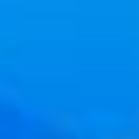
Рекомендуем
Фестиваль северной культуры «Имандра» пройдет 22–23
августа в Мончегорске
Новости
Букмекер БЕТ-М обновил приветственную акцию
Новости
На UTLC CUP-2026 сыграют команды из России, Бразилии,
Сербии, Беларуси и Казахстана
Новости
ЧМ-2026 в «Марафоне»: самый крупный выигрыш, рекордные
коэффициенты и другие интересные факты
Новости
Финал ЧМ-2026 стал самым крупным по обороту и прибыли
букмекеров матчем в году
Новости
«Зенит» — чемпион, «Спартак» — первый клуб Москвы,
лучшие бомбардиры — Кордоба и Тюкавин
Новости
Карту болельщика превратят в цифровую экосистему.
Главный приз за прогнозы – электромобиль
Новости
Матч «Ротор» — «СКА-Хабаровск» стал самым крупным по
обороту букмекеров во 2-м туре Лиги PARI