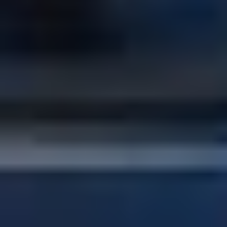
Технологии
Экология
Бизнес-регата
Справочник компаний
Ведомости.СПб
Как потратить
Недвижимость
Конференции
Форум
Контакты
127018, г. Москва, ул. Полковая, д. 3, стр. 1
На карте:
+7 495 956-34-58, +7 495 956-07-16
info@vedomosti.ru
Любое использование материалов допускается только при
соблюдении
правил перепечатки
и при наличии гиперссылки
на vedomosti.ru
Новости, аналитика, прогнозы и другие материалы,
представленные на данном сайте, не являются офертой или
рекомендацией к покупке или продаже каких-либо активов.