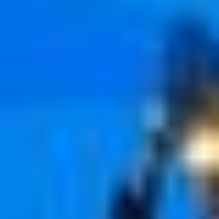
Новости
БЕТСИТИ организовал на «ВТБ Арене» мероприятие к
финалу ЧМ-2026
Новости
Ничья в финале ЧМ-2026 принесла любителю ставок более 30
000 000 рублей
Новости
Новое
Новости
Букмекер БЕТ-М обновил приветственную акцию
До 3000 рублей фрибетами
Новости
На UTLC CUP-2026 сыграют команды из России,
Бразилии, Сербии, Беларуси и Казахстана
Представительный международный турнир стартует в
Москве
Новости
ЧМ-2026 в «Марафоне»: самый крупный выигрыш,