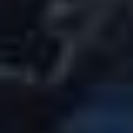
Карту болельщика превратят в цифровую экосистему.
Главный приз за прогнозы – электромобиль
Новости
Матч «Ротор» — «СКА-Хабаровск» стал самым крупным по
обороту букмекеров во 2-м туре Лиги PARI
Новости
БЕТСИТИ организовал на «ВТБ Арене» мероприятие к
финалу ЧМ-2026
Новости
Подписка
Реклама
Справочник компаний
Об издании
Редакция
Менеджмент
Архив
Справочный центр
Наши проекты
Ведомости
Ведомости&
Город
Промышленность