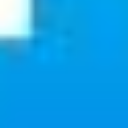
Третья разминка:
Ксения Синицына
Аделия Петросян
Камила Валиева
Софья Муравьёва
Елизавета Туктамышева
Софья Акатьева
14:49.
Александра Бойкова и Дмитрий Козловский стали
двукратными чемпионами России. Три года назад они
выиграли золото первенства, которое также прошло в
Красноярске. По итогам турнира спортивных пар шестерка
сильнейших выглядит следующим образом:
Александра Бойкова / Дмитрий Козловский – 234,39
балла
Анастасия Мишина / Александр Галлямов – 233,88
Евгения Тарасова / Владимир Морозов – 218,60
Ясмина Кадырова / Валерий Колесов – 213,45
Екатерина Чикмарева / Матвей Янченков – 211,44