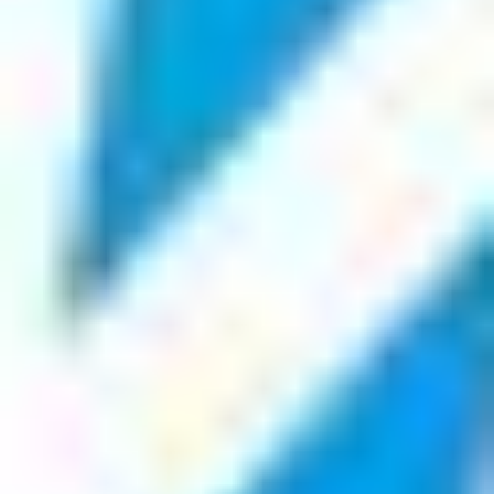
17:17.
А сейчас в борьбу вступает еще одна ученица Этери
Тутберидзе – 15-летняя
Аделия Петросян
. Она также
претендует на медали самой высокой пробы. Кататься она
будет под композицию The locked room (из одноименного
сериала) японского композитора Дзюна Миякэ.
17:15.
Сильнейшую разминку открывает 18-летняя
представительница московской школы «Легенда»
Ксения
Синицына
. Она выступает под попурри из Иоганна
Себастьяна Баха и Алессандро Марчелло. Из-за ошибок при
исполнении каскадов она получает только 136,63 балла за
произвольную и 211,52 в сумме – это промежуточное третье
место.
17:05.
Напоминаем порядок выхода фигуристок на лед
«Платинум Арены» в Красноярске.
Третья разминка:
Ксения Синицына
Аделия Петросян