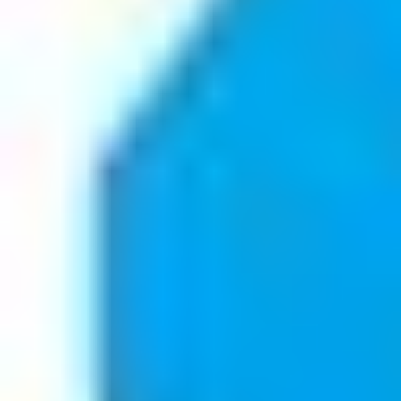
15:00.
В ближайшее время в Красноярске начнет самый
интригующий вид программы на чемпионате России по
фигурному катанию – соревнования в женском одиночном
катании. Спортсменки будут выходить на лед в следующем
порядке:
Первая разминка:
Виктория Нестерова
Агнета Латушкина
Виктория Федянина
Мария Парамонова
Алина Горбачёва
Вторая разминка:
Ксения Гущина
Анна Фролова
София Захарова
Анастасия Зинина
Софья Самоделкина
Вероника Яметова