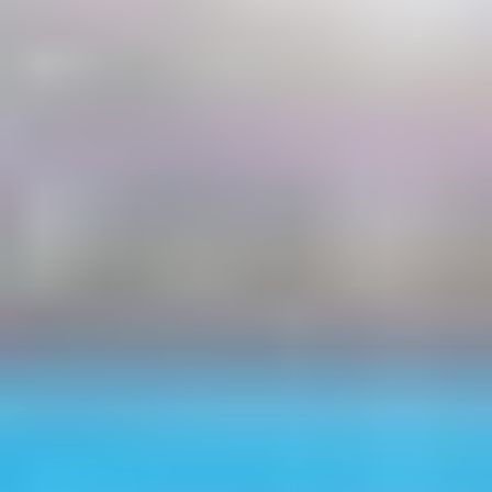
18:40.
И напоследок еще один удивительный факт. Елизавета
Туктамышева стала первой за восемь лет совершеннолетней
фигуристкой, выигравшей медаль на чемпионате России.
После ее же серебра национального первенства в декабре
2014 года награды доставались только спортсменкам младше
18 лет.
18:35.
Кстати, ученицы Этери Тутберидзе победили на
чемпионате России восьмой раз подряд. В 2015 и 2016 годах
золото выигрывала Евгения Медведева, в 2017-м – Алина
Загитова, в 2018-м, 2019-м и 2020-м – Анна Щербакова, в
2021-м – Камила Валиева. Теперь этот список дополнила
Софья Акатьева.