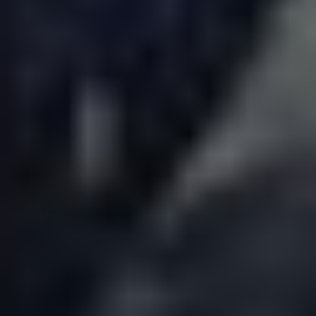
Нины Мозер
Дарья Бояринцева и Роман Плешков
. Их
выступление сопровождала величественная музыка Игоря
Стравинского из балета «Жар-птица». Чисто откататься не
получилось – было падение на тройном сальхове. В остальном
же все получилось очень прилично – 133,52 балла за
произвольную и 208,26 в сумме. Даша и Рома выходят в
лидеры.
13:27. Анастасия Мухортова и Дмитрий Евгеньев
из
московской школы «Вдохновение» катались под Элвиса
Пресли. Ребята порадовали зрителей своей невероятной
театральностью. Даже после окончания музыки они
продолжили разыгрывать сценки по дороге на поклон.
Партнер встал на колено и как будто бы надел партнерше
кольцо на палец. А вот по спортивной части у них было
многовато ошибок. И тем не менее, они выходят в лидеры –
130,11 балла за произвольную программу и 202,12 в сумме.
13:20.
Перед прокатами спортсменов из второй разминки
можно сделать ставку на то, что Екатерина Чикмарева и
Матвей Янченков смогут по итогам чемпионата России
опередить Наталью Хабибуллину и Илью Княжука.
Коэффициент на этот исход
составляет очень приличные 2,65.