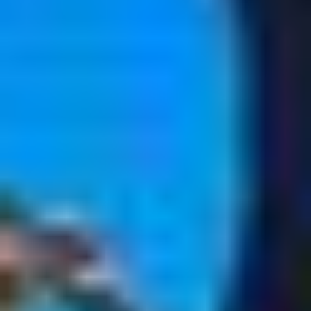
Галлямов уступят своим главным конкурентам, и готовы
рискнуть, - вас ждет
шикарный коэффициент 3,80
. Не
пропустите!
13:55.
После выступления спортивных пар из двух разминок
турнирная таблица в общем зачете выглядит следующим
образом:
Екатерина Чикмарева / Матвей Янченков – 211,44
балла
Наталья Хабибуллина / Илья Княжук – 209,53
Дарья Бояринцева / Роман Плешков – 208,26
Анастасия Мухортова/Дмитрий Евгеньев – 202,12
Елизавета Осокина / Артем Грицаенко – 196,18 балла
Юлия Артемьева / Алексей Брюханов – 194,19