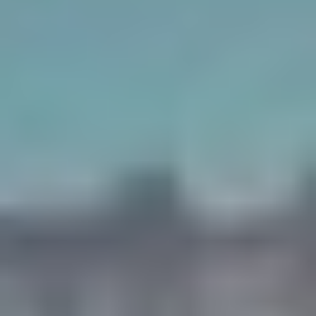
Промышленность
Технологии
Экология
6 августа 2026
08:28 /
Новости
Фестиваль северной культуры «Имандра» пройдет 22–23
августа в Мончегорске
19:09 /
Новости
Букмекер БЕТ-М обновил приветственную акцию
ТОП лучших легальных букмекерских контор России в 2026
году
Букмекеры
Лучшие букмекерские конторы для ставок на спорт в 2026
году
Букмекеры
Лучшие приложения БК для ставок на спорт
Букмекеры
Лучшие букмекерские конторы с минимальным депозитом в