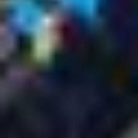
Екатерина Чикмарева и Матвей Янченков.
Источник: vk.com/perm24online
13:50.
Завершили вторую разминку пермяки
Екатерина
Чикмарева и Матвей Янченков
. Они катались под одну из
вариаций на тему бессмертного хита Hit the Road Jack. Все
было хорошо, но в самой концовке произошло падение после
вращения. И все же Катя и Матвей выходят в лидеры
соревнований – 135,10 балла в произвольной программе и
211,44 в сумме.
13:42.
Москвичи
Наталья Хабибуллина и Илья Княжук
показали свою программу под Ave Maria Томаса Спенсера-
Уортли. И вновь не получилось чистого катания – было
падение с тройного параллельного риттбергера. Но Дарью
Бояринцеву и Романа Плешков обыграть удалось. 134,64 балла
за произвольную, 209,53 в сумме и лидерство в общем зачете.
13:34.
Следующими катаются ученики знаменитого тренера