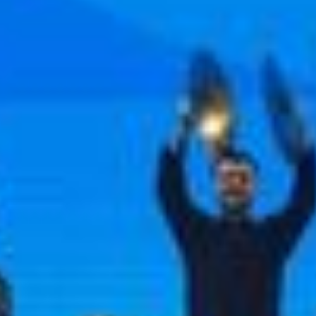
пионатах мира не слишком улучшилась после не менее блеклой ну
не мало шансов, что этот показатель возрастет после встречи с 
а мира 1994 года в США. Тогда сборная Бельгии выиграла со сч
0), а в 2008-м реванш взяли африканцы (4:1).
скорректировала котировки букмекеров. «Красные дьяволы» по-п
е пари с кэфом ровно 2.