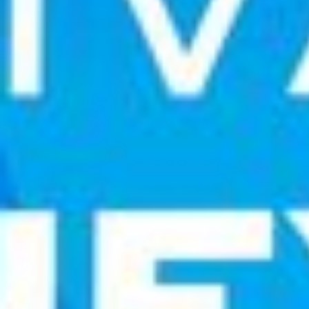
Прогноз и ставка
UPD: результат
Прямая трансляция:
«Матч ТВ».
Место в рейтинге ФИФА:
2 / 22
Статистика
Сборная Бельгии после победы в первом туре повторила 
Команда Марокко не пропускает в четырех матчах подряд
Тибо Куртуа в первом туре отразил пятый из девяти пенал
Расклады
Сборная Бельгии вдоволь намучилась с крепкой командой Канад
случае победы бельгийцы превзойдут рекорд бразильцев по сер
не проигрывает 13 матчей подряд на этой стадии.