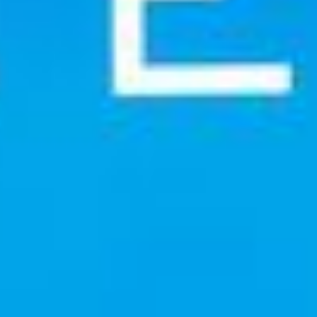
х этапах ЧМ.
ует
«красным дьяволам» место в 1/8 финала. Кроме того, в
ока у команд по восемь таких встреч, всего сборная Бельгии