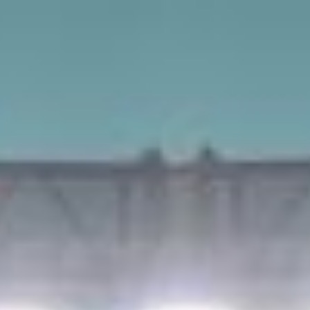
промокодом VED25