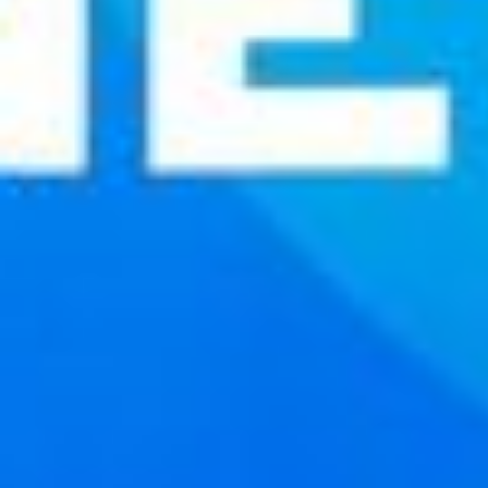
Для сборной Коста-Рики расклады иные. Победа гарантирует в
костариканцев с запасом худшая разница голов в группе, а это
Полная турнирная таблица чемпионата мира в Катаре
Статистика очных встреч
В истории этих команд было лишь одно пересечение - зато как
турнира.
Ставка на Коста-Рику
Предстоящий матч букмекеры считают наименее интригующим в
Поставить там же на то, что номинальные хозяева не проиграют
Ставка на Германию