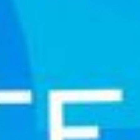
одимо побеждать костариканцев в четверг, 1 декабря.