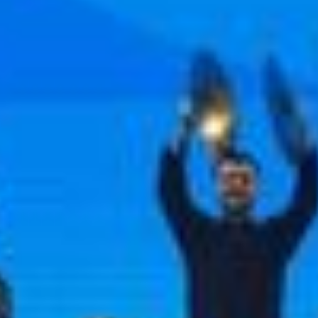
днем - около 1,1). Резоннее рассмотреть, например, форы:
«Оли
ворота костариканцев. Привлекательные коэффициенты на забит
та-Рика - Германия
ичья
Победа 2
1,11
1,10
1,11
1,10
1,11