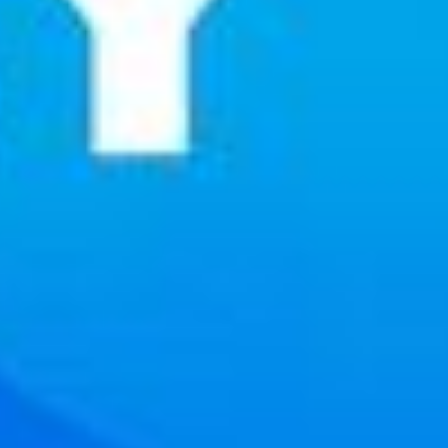
ыход в плей-офф, поражение - вылет с турнира. При ничьей с н
 первый по важности дополнительный показатель в случае равенс
ое! В матче открытия ЧМ-2006 в Германии соперники устроили го
 третьем туре. Котировки на победу сборной Коста-Рики заоб
, можно с кэфом 7,2.