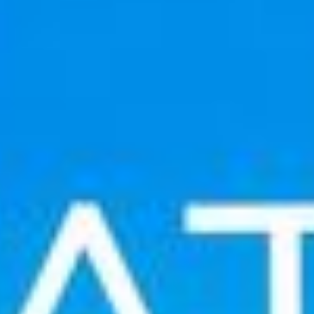
ации - для шанса на выход в плей-офф чемпионата мира ей необх
руппы E.