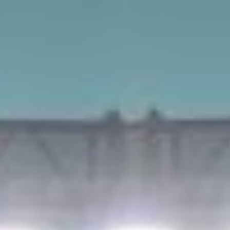
промокодом VED25