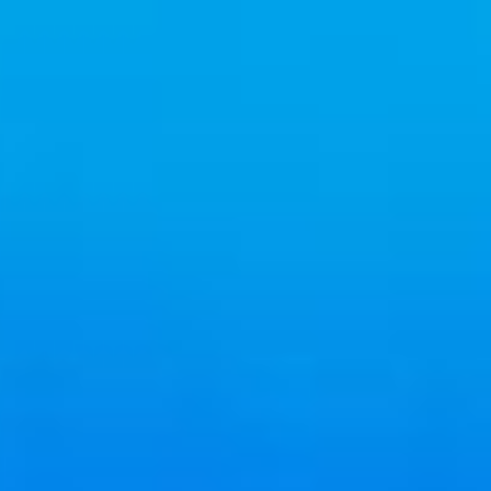
емцами возможны оба сценария. Важно понимать, что у
тва очков.
левую феерию. Итоговый счет - 4:2 в пользу хозяев того
лачные. Например,
«Фонбет»
предлагает коэффициент 26 на П1.