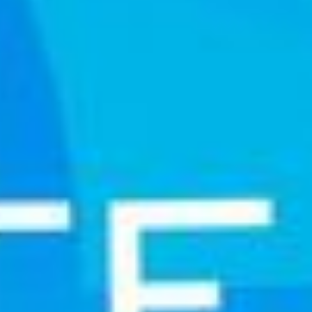
аемся, какие ставки можно сделать на матч с явным фаворитом.