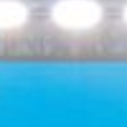
та в Мончегорске
ду
26 году
 году