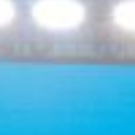
Технологии
Экология
5 августа 2026
08:28 /
Новости
Фестиваль северной культуры «Имандра» пройдет 22–23 авгус
19:09 /
Новости
Букмекер БЕТ-М обновил приветственную акцию
ТОП лучших легальных букмекерских контор России в 2026 го
Букмекеры
Лучшие букмекерские конторы для ставок на спорт в 2026 году
Букмекеры
Лучшие приложения БК для ставок на спорт
Букмекеры
Лучшие букмекерские конторы с минимальным депозитом в 20
Букмекеры
Лучшие букмекерские конторы для ставок на киберспорт в 2026
Букмекеры