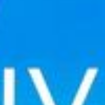
Полное содержание
Во вторник, 22 ноября, сборные Дании и Туниса встретятся в 
Статистика
Расклады
Дата / Время:
22.11.2022, 16:00 мск.
Статистика очных встреч
Ставки на Данию
Ставки на Тунис
Стадион:
«Эдьюкейшн Сити» (Эр-Райян).
Сравнение коэффициентов букмекеров
Прогноз и ставка
UPD: результат
Прямая трансляция:
«Матч ТВ».
Место в рейтинге ФИФА:
10 / 30
Статистика