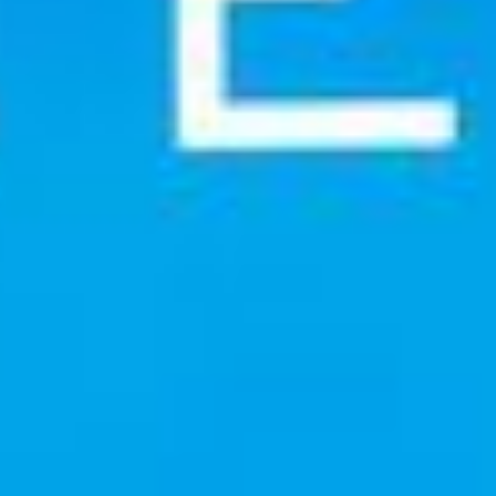
г - пять побед (в том числе две над действующими
е двух мячей - тогда же скандинавская команда единственный
 КАН-2023, а также проводила товарищеские встречи.
забьют».
ности талантливого поколения - за последние годы
беды в элитной группе Лиги Наций. В Катаре датчане на пару
е воспоминания - остановка сердца Кристиана Эриксена прямо
 прошёл долгий курс восстановления и не только вернулся на