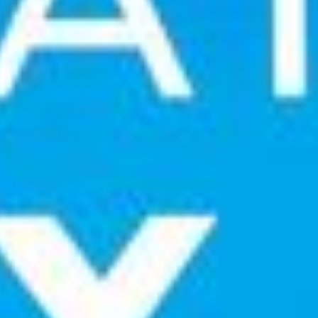
 году два товарищеских матча и шесть встреч в Лиге Наций. Ито
ице голов 14:9. Лишь в одной из игр датчан было забито меньш
Кубке африканских наций (КАН), отборочных турнирах ЧМ-2022 и
в одном случае (разгром от Бразилии 1:5) сработала ставка
«Обе 
 находится в расцвете и близко к максимуму использует возмож
грали квалификацию ЧМ-2022, остановились в одном очке от по
ртета.
ер, с первым матчем сборной Дании на Евро-2020 связаны жутки
ки не сломал её. А лидер датчан в дальнейшем перенёс операцию,
 стать одним из главных героев.