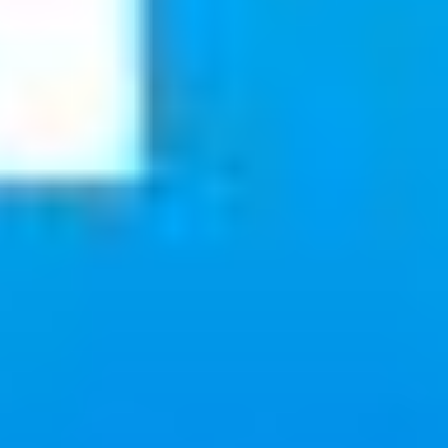
5
/5
Обзор
На сайт
5
/5
Обзор
На сайт
5
/5
Обзор
На сайт
Смотреть полный список
Смотреть всё
Рекомендуем
Фестиваль северной культуры «Имандра» пройдет 22–23
августа в Мончегорске
Новости
Букмекер БЕТ-М обновил приветственную акцию
Новости
На UTLC CUP-2026 сыграют команды из России, Бразилии,
Сербии, Беларуси и Казахстана
Новости
ЧМ-2026 в «Марафоне»: самый крупный выигрыш, рекордные
коэффициенты и другие интересные факты