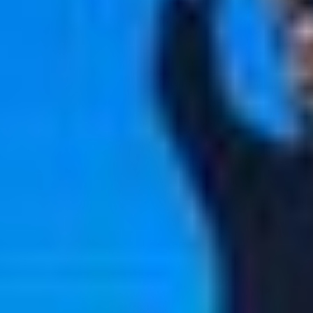
прибыльные матчи
Новости
Клиенты букмекеров уверены в победе ЦСКА над
«Балтикой» в стартовом матче РПЛ
Премьер-лига возвращается!
Новости
«Зенит» — чемпион, «Спартак» — первый клуб
Москвы, лучшие бомбардиры — Кордоба и Тюкавин
Букмекеры назвали фаворитов нового сезона РПЛ
Новости
Матч «Ротор» — «СКА-Хабаровск» стал самым
крупным по обороту букмекеров во 2-м туре Лиги PARI
Экспресс-ставка принесла беттору более 800 тысяч
рублей
Новости
Победа Англии над Францией принесла беттору более
41 000 000 рублей
Один из самых крупных выигрышей в PARI на ЧМ-2026