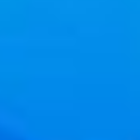
Новости
Финал ЧМ-2026 стал самым крупным по обороту и прибыли
букмекеров матчем в году
Новости
«Зенит» — чемпион, «Спартак» — первый клуб Москвы,
лучшие бомбардиры — Кордоба и Тюкавин
Новости
Карту болельщика превратят в цифровую экосистему.
Главный приз за прогнозы – электромобиль
Новости
Матч «Ротор» — «СКА-Хабаровск» стал самым крупным по
обороту букмекеров во 2-м туре Лиги PARI
Новости
БЕТСИТИ организовал на «ВТБ Арене» мероприятие к
финалу ЧМ-2026
Новости
Ничья в финале ЧМ-2026 принесла любителю ставок более 30
000 000 рублей
Новости
Новое
Новости
Букмекер БЕТ-М обновил приветственную акцию