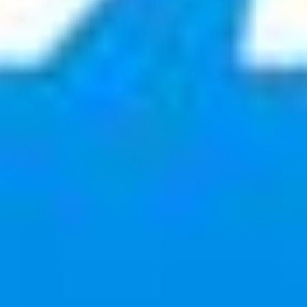
превышают четверку. Так,
«Олимп»
дает коэффициент 4,37 на
этот исход и 2,72 на проход США.
Поставить на то, что
«звездно-полосатые» выстоят в обороне
и вновь сыграют на ноль, в
«Олимпе»
можно с кэфом 3,81.
Сравнение коэффициентов букмекеров
Коэффициенты букмекеров на матч Нидерланды -
США
Победа 1
Ничья
Победа
Проход
Проход
Контора
(основное
2 (о.
1
2
время)
(о. в.)
в.)
«Бетсити»
1,96
3,40
4,50
1,48
2,85
«Олимп»
1,93
3,43
4,37
1,44
2,72
PARI
1,90
3,35
4,50
1,45
2,85
Winline
1,92
3,35
4,30
1,45
2,75
«СпортБет»
1,96
3,46
4,65
1,45
2,85