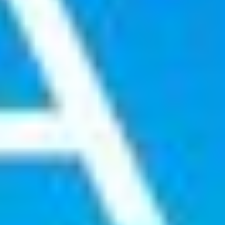
5
/5
Обзор
На сайт
5
/5
Обзор
На сайт
Смотреть полный список
Букмекеры с бонусами
5
/5
Обзор
На сайт
5
/5
Обзор
На сайт
5
/5
Обзор
На сайт
Смотреть полный список
Букмекеры с лайв-ставками
5
/5
Обзор
На сайт
5
/5
Обзор
На сайт
5
/5
Обзор
На сайт
Смотреть полный список