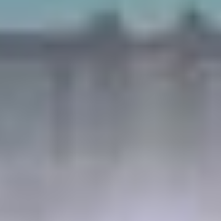
Промышленность
Технологии
Экология
5 августа 2026
08:28 /
Новости
Фестиваль северной культуры «Имандра» пройдет 22–23
августа в Мончегорске
19:09 /
Новости
Букмекер БЕТ-М обновил приветственную акцию
ТОП лучших легальных букмекерских контор России в 2026
году
Букмекеры
Лучшие букмекерские конторы для ставок на спорт в 2026
году
Букмекеры
Лучшие приложения БК для ставок на спорт
Букмекеры
Лучшие букмекерские конторы с минимальным депозитом в