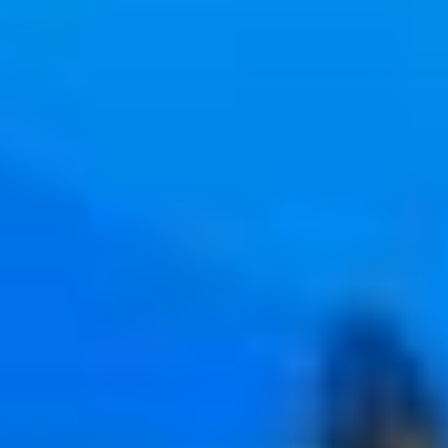
Новое
Новости
Букмекер БЕТ-М обновил приветственную акцию
До 3000 рублей фрибетами
Новости
На UTLC CUP-2026 сыграют команды из России,
Бразилии, Сербии, Беларуси и Казахстана
Представительный международный турнир стартует в
Москве
Новости
ЧМ-2026 в «Марафоне»: самый крупный выигрыш,
рекордные коэффициенты и другие интересные факты
Букмекер подвел итоги главного события лета
Новости
Финал ЧМ-2026 стал самым крупным по обороту и
прибыли букмекеров матчем в году
Главные беттинговые итоги Кубка мира