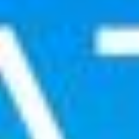
БК с минимальным депозитом
5
/5
Обзор
На сайт
5
/5
Обзор
На сайт
5
/5
Обзор
На сайт
Смотреть полный список
Букмекеры с бонусами
5
/5
Обзор
На сайт
5
/5
Обзор
На сайт
5
/5
Обзор
На сайт
Смотреть полный список
Букмекеры с лайв-ставками
5
/5
Обзор
На сайт