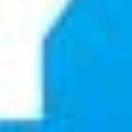
5
/5
Обзор
На сайт
5
/5
Обзор
На сайт
Смотреть полный список
Топ букмекеров на Андроид
5
/5
Обзор
На сайт
5
/5
Обзор
На сайт
5
/5
Обзор
На сайт
Смотреть полный список
Смотреть всё
Рекомендуем
Фестиваль северной культуры «Имандра» пройдет 22–23
августа в Мончегорске
Новости
Букмекер БЕТ-М обновил приветственную акцию
Новости