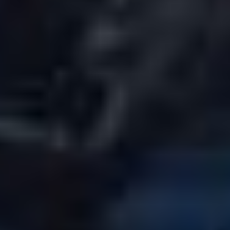
Новости
Подписка
Реклама
Справочник компаний
Об издании
Редакция
Менеджмент
Архив
Справочный центр
Наши проекты
Ведомости
Ведомости&
Город
Промышленность
Технологии
Экология
Бизнес-регата
Справочник компаний
Ведомости.СПб
Как потратить
Недвижимость
Конференции