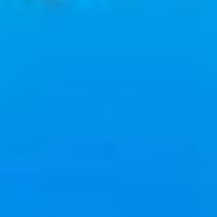
На UTLC CUP-2026 сыграют команды из России, Бразилии,
Сербии, Беларуси и Казахстана
Новости
ЧМ-2026 в «Марафоне»: самый крупный выигрыш, рекордные
коэффициенты и другие интересные факты
Новости
Финал ЧМ-2026 стал самым крупным по обороту и прибыли
букмекеров матчем в году
Новости
«Зенит» — чемпион, «Спартак» — первый клуб Москвы,
лучшие бомбардиры — Кордоба и Тюкавин
Новости
Карту болельщика превратят в цифровую экосистему.
Главный приз за прогнозы – электромобиль
Новости
Матч «Ротор» — «СКА-Хабаровск» стал самым крупным по
обороту букмекеров во 2-м туре Лиги PARI
Новости
БЕТСИТИ организовал на «ВТБ Арене» мероприятие к
финалу ЧМ-2026
Новости
Ничья в финале ЧМ-2026 принесла любителю ставок более 30
000 000 рублей
Новости