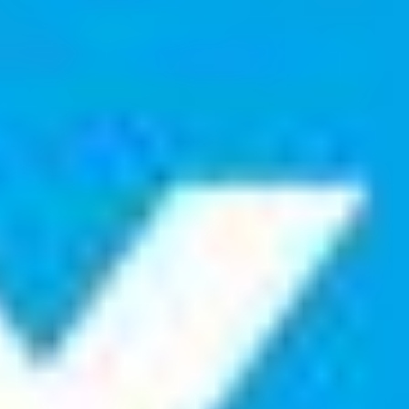
Топ букмекерских контор на iOS
5
/5
Обзор
На сайт
5
/5
Обзор
На сайт
5
/5
Обзор
На сайт
Смотреть полный список
Лучшие букмекерские конторы
5
/5
Обзор
На сайт
5
/5
Обзор
На сайт
5
/5
Обзор
На сайт
Смотреть полный список
Легальные букмекеры России
5
/5
Обзор
На сайт