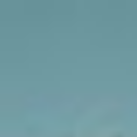
Партнерский проект
Партнерский проект
Получить бонус
Бонус для новых игроков – до 25000₽ за пополнение счёта с
промокодом VED25
Реклама / ООО «БК «ПАРИ» 18+
Erid: 2Vtzqvh9oV2
Ведомости
Ведомости&
Город