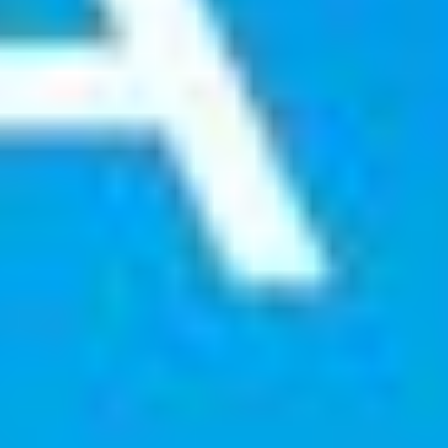
5
/5
Обзор
На сайт
5
/5
Обзор
На сайт
Смотреть полный список
БК с мобильной версией
5
/5
Обзор
На сайт
5
/5
Обзор
На сайт
5
/5
Обзор
На сайт
Смотреть полный список
Киберспортивные букмекеры
5
/5
Обзор
На сайт
5
/5
Обзор
На сайт
5
/5
Обзор
На сайт
Смотреть полный список