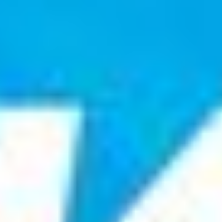
Статистика очных встреч
Ранее сборные Камеруна и Швейцарии не играли между
собой ни в официальных, ни в товарищеских матчах.
Ставки на Швейцарию
Букмекерские конторы считают номинальных хозяев явными
фаворитами противостояния. При этом разница в уровне
соперников не настолько велика, чтобы коэффициенты на
победу сборной Швейцарии были мизерными. Например, БК
«Фонбет»
предлагает солидные 1,70 на такой исход.
Ставки на Камерун