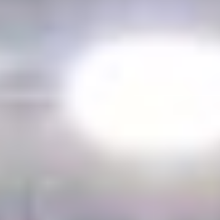
2026 году
Букмекеры
Лучшие букмекерские конторы для ставок на киберспорт в
2026 году
Букмекеры
Главная
ЧМ-22
Швейцария – Камерун, 24 ноября: прогноз и
ставка на матч группы G ЧМ-2022
Швейцария – Камерун, 24
ноября: прогноз и ставка на
матч группы G ЧМ-2022
Обновлено:
13 февраля 2025, 14:35
Спартаковский след в Катаре
Александр Бокулёв