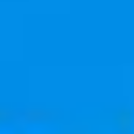
Наша ставка выиграла. Сборная Швейцарии обыграла
команду Камеруна со счетом 1:0.
Ранее по теме:
Марокко – Хорватия, 23 ноября: прогноз и
ставка на матч группы F ЧМ-2022
Erid: 2VtzqukHk1d
Призовой квиз от БЕТСИТИ
Проверьте знания об истории Лиги чемпионов и заберите
подарок
* Бонус зачисляется в виде фрибета на сумму до 1500 рублей.
Фрибет – бонусные средства, зачисляемые Участнику Акции
на бонусный счёт, по факту выполнения условий.
Информация об организаторе основанных на риске игр, пари,
о правилах их проведения, о призовом фонде таких игр, пари,
о количестве, сроках, месте и порядке получения призов или
выигрышей указана на сайте www.betcity.ru. Розыгрыш
происходит во время события.
Топы букмекеров
Смотреть всё