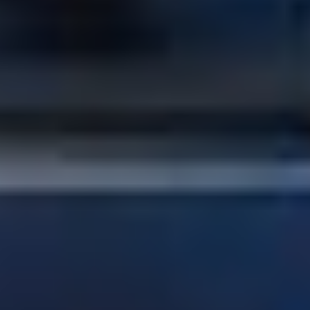
Форум
Контакты
127018, г. Москва, ул. Полковая, д. 3, стр. 1
На карте:
+7 495 956-34-58, +7 495 956-07-16
info@vedomosti.ru
Любое использование материалов допускается только при
соблюдении
правил перепечатки
и при наличии гиперссылки
на vedomosti.ru
Новости, аналитика, прогнозы и другие материалы,
представленные на данном сайте, не являются офертой или
рекомендацией к покупке или продаже каких-либо активов.
На информационном ресурсе применяются рекомендательные
технологии (информационные технологии предоставления
информации на основе сбора, систематизации и анализа
сведений, относящихся к предпочтениям пользователей сети
«Интернет», находящихся на территории Российской
Федерации).
Все права защищены © АО Бизнес Ньюс Медиа, ИНН/КПП