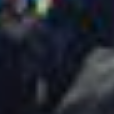
loading
Фестиваль северной культуры «Имандра» пройдет 22–23
августа в Мончегорске
Новости
Букмекер БЕТ-М обновил приветственную акцию
Новости
На UTLC CUP-2026 сыграют команды из России, Бразилии,
Сербии, Беларуси и Казахстана
Новости
ЧМ-2026 в «Марафоне»: самый крупный выигрыш, рекордные
коэффициенты и другие интересные факты
Новости
Финал ЧМ-2026 стал самым крупным по обороту и прибыли
букмекеров матчем в году
Новости
«Зенит» — чемпион, «Спартак» — первый клуб Москвы,
лучшие бомбардиры — Кордоба и Тюкавин
Новости
Карту болельщика превратят в цифровую экосистему.
Главный приз за прогнозы – электромобиль
Новости
Матч «Ротор» — «СКА-Хабаровск» стал самым крупным по
обороту букмекеров во 2-м туре Лиги PARI
Новости
БЕТСИТИ организовал на «ВТБ Арене» мероприятие к
финалу ЧМ-2026