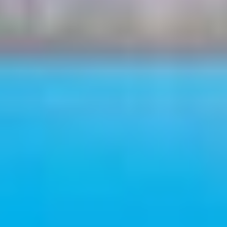
Полное содержание
В четверг, 24 ноября, завершится первый тур группового
этапа чемпионата мира в Катаре. Начнётся игровой день с
Статистика
матча сборных Швейцарии и Камеруна в квартете G. Встреча
Расклады
весьма интересна на предмет ставок.
Статистика очных встреч
Ставки на Швейцарию
Ставки на Камерун
Дата / Время:
24.11.2022, 13:00 мск.
Сравнение коэффициентов букмекеров
Прогноз и ставка