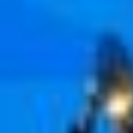
До 3000 рублей фрибетами
Новости
На UTLC CUP-2026 сыграют команды из России,
Бразилии, Сербии, Беларуси и Казахстана
Представительный международный турнир стартует в
Москве
Новости
ЧМ-2026 в «Марафоне»: самый крупный выигрыш,
рекордные коэффициенты и другие интересные факты
Букмекер подвел итоги главного события лета
Новости
Финал ЧМ-2026 стал самым крупным по обороту и
прибыли букмекеров матчем в году
Главные беттинговые итоги Кубка мира
Новости
«Марафон» подвел итоги чемпионата мира по футболу
Самые крупные ставки и выигрыши, наиболее
прибыльные матчи