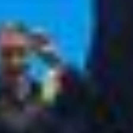
Новости
Бетторы считают Испанию фаворитом 90 минут финала
ЧМ-2026, но верят в чемпионство Аргентины
Главный матч года
Новости
Испания - Аргентина, 19 июля: где смотреть финал
ЧМ-2026, прямая трансляция матча
Месси идет за вторым Кубком мира
Новости
Франция - Англия, 18 июля: где смотреть матч за третье
место ЧМ-2026, прямая трансляция бесплатно
Последний матч Дешама в сборной
Показать еще
loading
Фестиваль северной культуры «Имандра» пройдет 22–23
августа в Мончегорске
Новости
Букмекер БЕТ-М обновил приветственную акцию
Новости
На UTLC CUP-2026 сыграют команды из России, Бразилии,