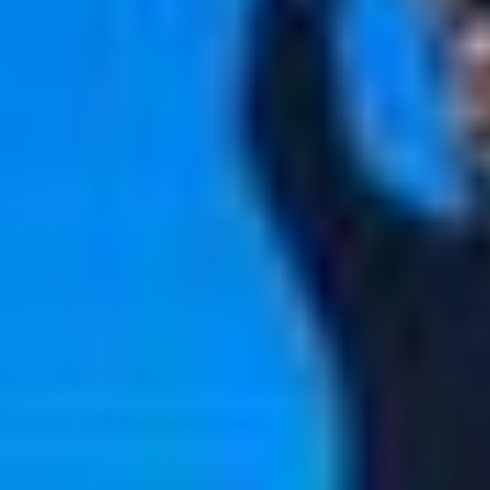
Новости
Клиенты букмекеров уверены в победе ЦСКА над
«Балтикой» в стартовом матче РПЛ
Премьер-лига возвращается!
Новости
«Зенит» — чемпион, «Спартак» — первый клуб
Москвы, лучшие бомбардиры — Кордоба и Тюкавин
Букмекеры назвали фаворитов нового сезона РПЛ
Новости
Матч «Ротор» — «СКА-Хабаровск» стал самым
крупным по обороту букмекеров во 2-м туре Лиги PARI
Экспресс-ставка принесла беттору более 800 тысяч
рублей
Новости
Победа Англии над Францией принесла беттору более
41 000 000 рублей
Один из самых крупных выигрышей в PARI на ЧМ-2026