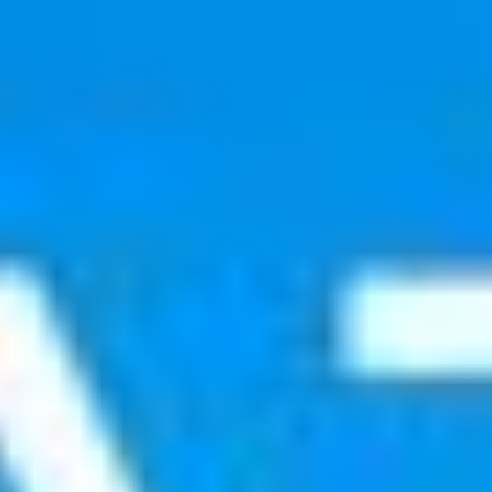
Erid: 2VtzqukHk1d
Призовой квиз от БЕТСИТИ
Проверьте знания об истории Лиги чемпионов и заберите
подарок
* Бонус зачисляется в виде фрибета на сумму до 1500 рублей.
Фрибет – бонусные средства, зачисляемые Участнику Акции
на бонусный счёт, по факту выполнения условий.
Информация об организаторе основанных на риске игр, пари,
о правилах их проведения, о призовом фонде таких игр, пари,
о количестве, сроках, месте и порядке получения призов или
выигрышей указана на сайте www.betcity.ru. Розыгрыш
происходит во время события.
Топы букмекеров
Смотреть всё
БК с минимальным депозитом
5
/5
Обзор
На сайт