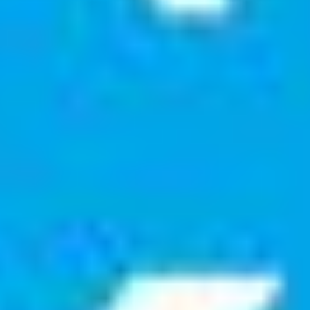
БК с мобильной версией
5
/5
Обзор
На сайт
5
/5
Обзор
На сайт
5
/5
Обзор
На сайт
Смотреть полный список
Киберспортивные букмекеры
5
/5
Обзор
На сайт
5
/5
Обзор
На сайт
5
/5
Обзор
На сайт
Смотреть полный список
Топ букмекерских контор на iOS
5
/5
Обзор
На сайт
5
/5
Обзор
На сайт