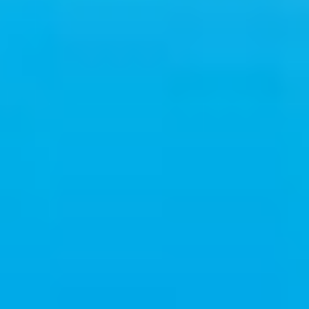
Стадион:
«Аль Джануб» (Эль-Вакра).
UPD: результат
Прямая трансляция:
«Матч ТВ».
Место в рейтинге ФИФА:
30 / 38
Статистика
Из последних десяти матчей сборная Туниса восемь
провела на ноль - зато сразу пять мячей пропустила от
бразильцев.
Сборная Австралии забила французам единственным
попаданием в створ. При этом
«соккеруз» допустили аж
22 удара по своим воротам.
Нулевая ничья между сборными Туниса и Дании стала
первой на ЧМ-2022.
Расклады