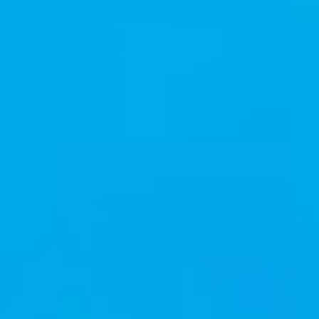
В группе D явно выделялись два фаворита - Франция и Дания
- но уже в первом туре один из них потерял очки. Сборная
Туниса весьма уверенно выглядела на фоне скандинавов,
сумела не пропустить, не проиграть и добавить интриги в
турнирные расклады. Если африканцы победят во втором
туре, то выход в плей-офф станет для них не иллюзией, а
вполне реальной перспективой.
Момент матча Франция - Австралия. Источник:
fifa.com
Австралийцы же навели шороху только в первые 15-20 минут