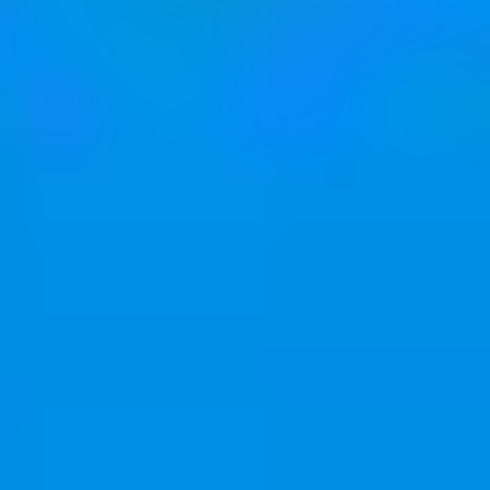
«трехцветных» Гильермо Очоа, отразивший пенальти в
исполнении самого Роберта Левандовского.
22:13.
Мало было у французов проблем, так еще и Лукас
Эрнандес получает травмы в эпизоде с пропущенным голом.
Защитника меняет его брат Тео Эрнандес.