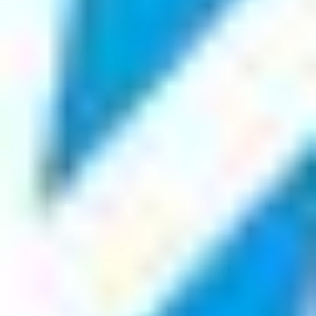
22:32. Все меняет стремительно! «Трехцветные» уже
впереди - 2:1. Рабьо добавил к забитому голу еще и
результативную передачу. Он ворвался в австралийскую
штрафную по левому флангу и выкатил мяч Оливье
Жиру, которому не составило труда поразить цель!