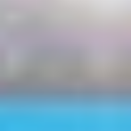
22:00. Бельгия - Канада (группа F)
00:35.
С положением во всех группах чемпионата мира вы
можете ознакомить в
нашей турнирной таблице
.
00:25.
Успешный старт повысил шансы сборной Франции
защитить титул чемпиона мира. Букмекерская
контора
BetBoom
принимает ставки на победу «трехцветных»
на ЧМ-2022 с коэффициентом 9,0. По этому показателю
команда Дидье Дешама уступает только Бразилии (4,0) и
Англии (8,0).
00:11.
Сборная Франции завершает первый тур ЧМ-2022 в
ранге безоговорочного лидера группы D, набрав три очка. В
активе команд Туниса и Дании – по одному баллу.
№
Команда
И
В
Н
П
Голы
Очки
Тенденция
🇫🇷
1
1
1
0
0
4:1
3
⬆
Франция
2
🇹🇳
Тунис
1
0
1
0
0:0
1
↔
3
🇩🇰
Дания
1
0
1
0
0:0
1
↔