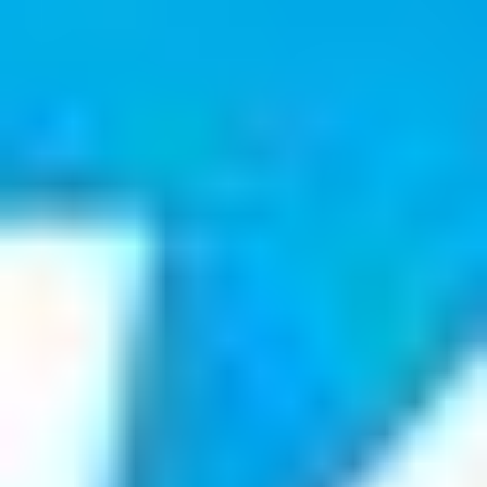
1,05
10,50
55,00
ставок»
22:53. Завершились шесть добавленных к первому тайму
минут. Франция пока впереди в матче против Австралии –
2:1. Перерыв.
22:48.
Впрочем, и австралийцы не сидят без дела.
Высоченный Джексон Ирвайн бил головой с близкого
расстояния после заброса Гудвина и попал в штангу.
22:46.
А сейчас обязан был забить Мбаппе. Гризманн
прострелил с правого фланга, и Килиан пробил в касание
мимо ворот с нескольких метров.
22:43.
Гризманн опасно бил с линии штрафной после
передачи Мбаппе пяткой. Мяч пролетел в сантиметрах от
штанги.
22:38.
Для Жиру гол стал 50-м за сборную Франции. В списке
лучших бомбардиров в истории национальной команды он
уступает только Тьерри Анри, у которого 51 точный удар.