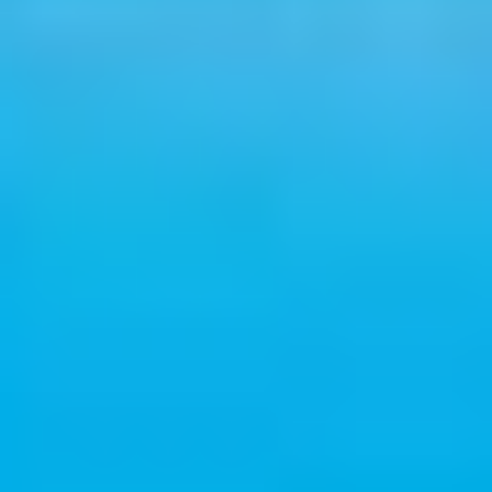
🇦🇺
4
1
0
0
1
1:4
0
⬇
Австралия
00:01. Звучит финальный свисток! Франция громит
Австралию со счетом 4:1, убедительно начав защиту
чемпионского титула.
23:58.
Аарон Муй предупрежден за подкат сзади в
противоборстве с Тео Эрнандесом.
23:54.
Главный арбитр Виктор Гомеш добавил к основному
времени второго тайма семь минут.
23:52.
Симметрично отвечает Дешам. Бенжамена Павара
меняет Жюль Кунде, а героя матча Оливье Жиру – Маркус
Тюрам.
23:48.
И снова замены у австралийцев. Уходят Джексон
Ирвайн и Натаниэл Аткинсон, их меняют Милош Дегенек и
Киану Баккус.