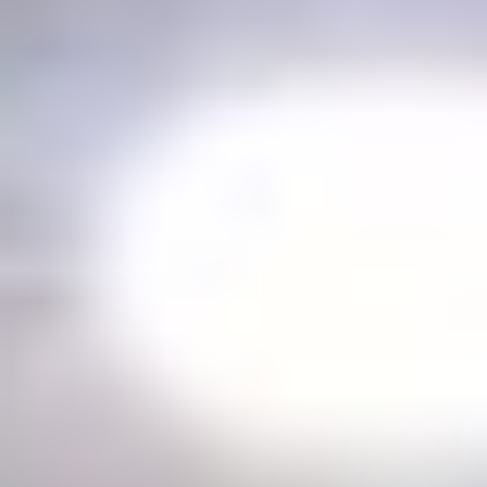
France-v-Australia-Group-D-FIFA-World-Cup-Qatar-2022
(3)_11zon.jpg
00:55. На этом мы заканчиваем освещение событий
третьего дня чемпионата мира в Катаре. В среду будет еще
интереснее, присоединяйтесь к нам снова!
00:43.
В среду состоятся еще четыре матча стартового тура
ЧМ-2022. В борьбу вступают команды групп E и F.
13:00. Марокко - Хорватия (группа F)
16:00. Германия - Япония (группа E)
19:00. Испания - Коста-Рика (группа E)