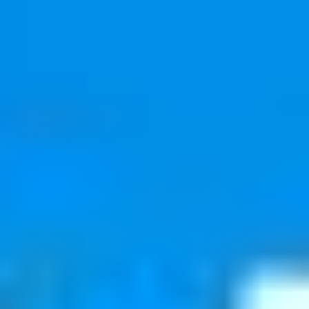
на ЧМ-2022 между Францией и Австралией начался.
21:54.
Как мы видим, даже в отсутствие травмированного
Карима Бензема французская атака выглядит весьма грозно.
«Фонбет»
принимает ставки на голы Килиана Мбаппе,
Оливье Жиру и Усмана Дембеле в матче с Австралией с
коэффициентами 1,65, 2,10 и 3,00 соответственно.
21:41.
Встреча сборных Франции и Австралии начнется в
22:00 по московскому времени. Команды уже объявили
стартовые составы
Франция:
Уго Льорис, Ибраима Конате, Дайо
Упамекано, Лукас Эрнандес, Бенжамен Павар, Адриен
Рабьо, Орельен Чуамени, Антуан Гризманн, Усман
Дембеле, Оливье Жиру, Килиан Мбаппе
Австралия:
Мэтью Райан, Натаниэл Аткинсон, Харри
Суттар, Кай Роулс, Азиз Бехич, Райли Макгри, Аарон
Муй, Мэтью Леки, Джексон Ирвайн, Крейг Гудвин,
Митчелл Дюк