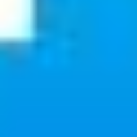
20:03.
Начался второй тайм. В перерыве главный тренер
сборной Польши убрал с поля Залевски, выпустив вместо
него Белика.
19:58.
В перерыве букмекеры пересчитали коэффициенты,
придя к выводу, что самым вероятным исходом встречи будет
ничья.
Победа
Победа
Действие
Ничья
Мексики
Польши
PARI
2,60
2,35
4,40
«Мелбет»
2,77
2,20
4,50
«Бетсити»
2,60
2,33
4,50
19:48. Две добавленные к первому тайму минуты истекли.
Первый тайм матча Мексика – Польша не порадовал
болельщиков забитыми мячами. Пока ничья 0:0 – голевая
засуха на ЧМ-2022 продолжается.