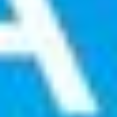
выход Польши и Мексики из группы букмекерская контора
принимает из расчета 1 к 2,2.
21:06.
После первого тура в группе С совершенно
немыслимая таблица. Квартет возглавляет сборная Саудовской
Аравии, а Аргентина идет на последней позиции.
№
Команда
И
В
Н
П
Голы
Очки
Тенденция
🇸🇦
1
Саудовская
1
1
0
0
2:1
3
⬆
Аравия
🇵🇱
2
1
0
1
0
0:0
1
↔
Польша
🇲🇽
3
1
0
1
0
0:0
1
↔
Мексика
🇦🇷
4
1
0
0
1
1:2
0
⬇
Аргентина
20:56. На этом все! Сборные Мексики и Польши так и не