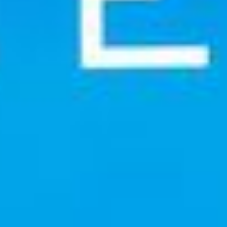
ниры» все ближе и ближе к первому с 2004 года чемпионскому