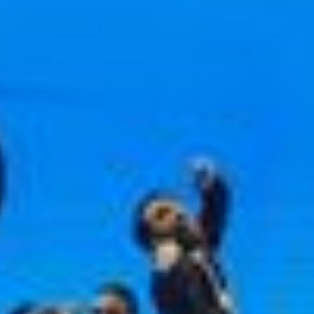
ас лондонцы опережают соперников на восемь очков. При этом
ых клубов на чемпионство стремятся к нулю.
онате Англии. «Манчестер Сити» же предстоит еще параллельно
Ливерпуля», в которой они вполне могут потерять очки.