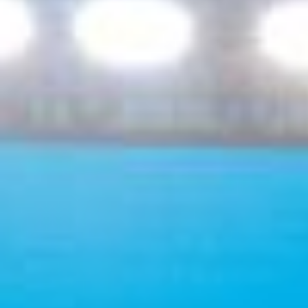
Технологии
Экология
4 августа 2026
08:28 /
Новости
Фестиваль северной культуры «Имандра» пройдет 22–23 авгус
19:09 /
Новости
Букмекер БЕТ-М обновил приветственную акцию
ТОП лучших легальных букмекерских контор России в 2026 го
Букмекеры
Лучшие букмекерские конторы для ставок на спорт в 2026 году
Букмекеры
Лучшие приложения БК для ставок на спорт
Букмекеры
Лучшие букмекерские конторы с минимальным депозитом в 20
Букмекеры
Лучшие букмекерские конторы для ставок на киберспорт в 2026
Букмекеры