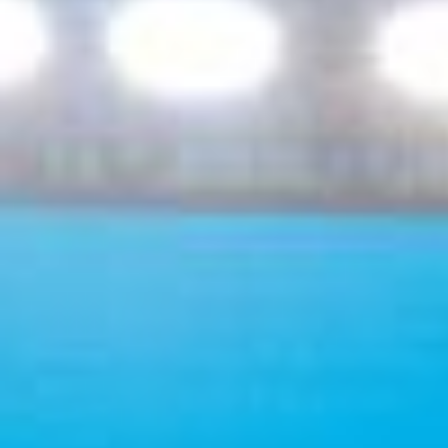
Технологии
Экология
6 августа 2026
08:28 /
Новости
Фестиваль северной культуры «Имандра» пройдет 22–23 авгус
19:09 /
Новости
Букмекер БЕТ-М обновил приветственную акцию
ТОП лучших легальных букмекерских контор России в 2026 го
Букмекеры
Лучшие букмекерские конторы для ставок на спорт в 2026 году
Букмекеры
Лучшие приложения БК для ставок на спорт
Букмекеры
Лучшие букмекерские конторы с минимальным депозитом в 20
Букмекеры
Лучшие букмекерские конторы для ставок на киберспорт в 2026
Букмекеры