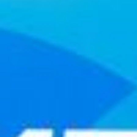
Главная
Аналитика
Клиент PARI поставил 595 000 рублей на г
Клиент PARI поставил 595 00
Обновлено:
27 июня 2024, 12:14
Балканской команде нужна только победа
Руслан Ипполитов