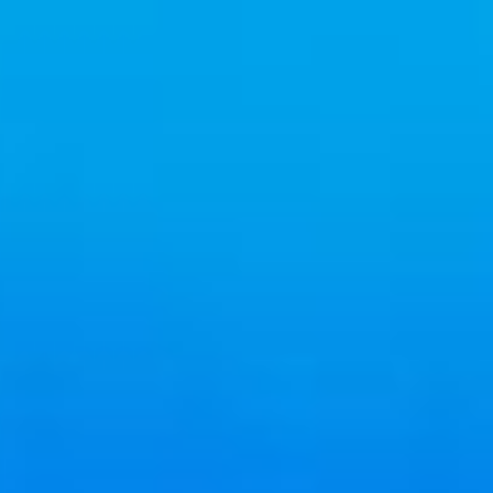
бонусный счёт, по факту выполнения условий. Информация об
ках, месте и порядке получения призов или выигрышей указана
Смотреть всё