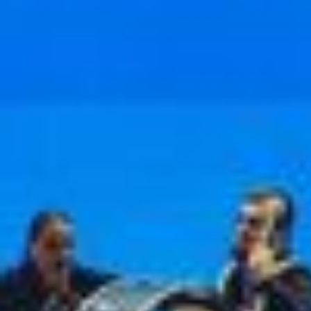
5
/5
Обзор
На сайт
5
/5
Обзор
На сайт
5
/5
Обзор
На сайт
Смотреть полный список
Букмекеры с бонусами
5
/5
Обзор
На сайт
5
/5
Обзор
На сайт
5
/5
Обзор
На сайт
Смотреть полный список
Букмекеры с лайв-ставками
5
/5
Обзор
На сайт
5
/5
Обзор
На сайт
5
/5
Обзор
На сайт