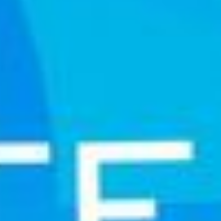
 сборной Сербии на территории России на время проведения
ждународном турнире.
оэффициенту
2.33
, что соответствует 42% вероятности.
 матча. Еще 10% сделано на триумф Сербии и 6% — на ничью.
Кубка Америки. Во всех событиях он выбрал ставки с
оэффициент купона составил
3.91
.
тал меньше 2.5 — по коэффициенту
1.68
. Поставить на обмен
событий можно по коэффициенту
6.00
.
а то, что датчане выиграют и подадут минимум шесть