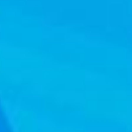
Альянц-Арена» в Мюнхене и начнется в 22:00 по московскому