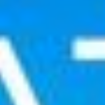
о правилах их проведения, о призовом фонде таких игр, пари,
о количестве, сроках, месте и порядке получения призов или
выигрышей указана на сайте www.betcity.ru. Розыгрыш
происходит во время события.
Топы букмекеров
Смотреть всё
БК с минимальным депозитом
5
/5
Обзор
На сайт
5
/5
Обзор
На сайт
5
/5
Обзор
На сайт
Смотреть полный список
Букмекеры с бонусами
5
/5
Обзор
На сайт