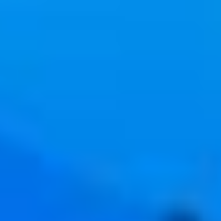
обороту букмекеров во 2-м туре Лиги PARI
Новости
БЕТСИТИ организовал на «ВТБ Арене» мероприятие к
финалу ЧМ-2026
Новости
Ничья в финале ЧМ-2026 принесла любителю ставок более 30
000 000 рублей
Новости
Новое
Новости
Букмекер БЕТ-М обновил приветственную акцию
До 3000 рублей фрибетами
Новости
На UTLC CUP-2026 сыграют команды из России,
Бразилии, Сербии, Беларуси и Казахстана
Представительный международный турнир стартует в
Москве
Новости