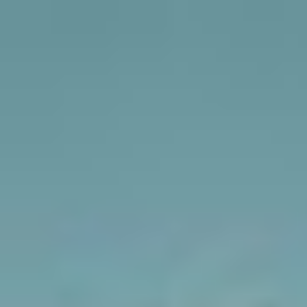
Партнерский проект
Партнерский проект
Получить бонус
Бонус для новых игроков – до 25000₽ за пополнение счёта с
промокодом VED25
Реклама / ООО «БК «ПАРИ» 18+
Erid: 2Vtzqvh9oV2
Ведомости
Ведомости&
Город