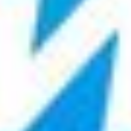
Ставки на исход
Winline
считает фаворитом предстоящего матча «Краснодар».
Коэффициент на П1 составляет 2,12 против 3,35 на П2 и 3,70
на ничью.
ПРИЗЫ ОТ WINLINE ЗА СТАВКИ НА РПЛ
Ставки на форы
Три из пяти последних очных матчей соперников
завершились с разницей в один гол - причем с одинаковым
счетом 2:1. Однако в линии
Winline
на встречу Зимнего кубка
РПЛ представлена только нулевая фора: 1,55 на «Краснодар»
и 2,41 на «Сочи». Также букмекер предлагает варианты с
европейским гандикапом 0:1, 0:2 или 1:0.