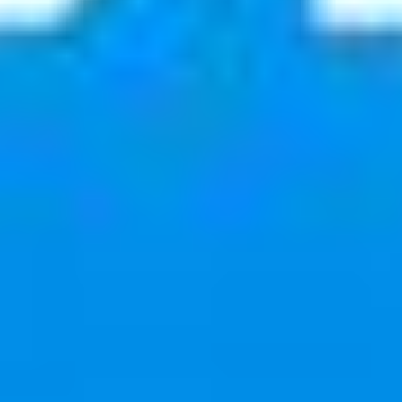
ЛУЧШИЕ БУКМЕКЕРСКИЕ КОНТОРЫ РОССИИ В
2023 ГОДУ
Ставки на тотал
Пять подряд матчей между «Краснодаром» и «Сочи» пробили
Тотал больше 2,5. Сейчас
Winline
предлагает коэффициент
1,69 на ТБ (2,5) и 2,05 на ТМ (2,5).
Прогноз и ставка
Матчи и соревнования на сборах традиционно сложны для
прогнозов на результат, так как команды готовятся по разным
методикам и зачастую экспериментируют с составом,
нащупывая новые связи и проверяя молодежь. Тем важнее
разница в игровом тонусе, которая явно заметна в конкретном
случае, ведь «Сочи» провел уже три встречи в январе, а
«Краснодар» - всего одну. Возможно, именно этот фактор