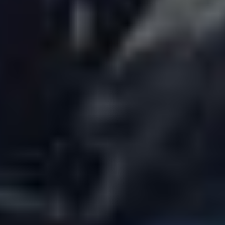
Новости
Карту болельщика превратят в цифровую экосистему.
Главный приз за прогнозы – электромобиль
Новости
Матч «Ротор» — «СКА-Хабаровск» стал самым крупным по
обороту букмекеров во 2-м туре Лиги PARI
Новости
БЕТСИТИ организовал на «ВТБ Арене» мероприятие к
финалу ЧМ-2026
Новости
Подписка
Реклама
Справочник компаний
Об издании
Редакция
Менеджмент
Архив
Справочный центр
Наши проекты
Ведомости
Ведомости&
Город