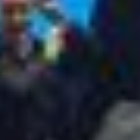
Месси идет за вторым Кубком мира
Новости
Франция - Англия, 18 июля: где смотреть матч за третье
место ЧМ-2026, прямая трансляция бесплатно
Последний матч Дешама в сборной
Показать еще
loading
Фестиваль северной культуры «Имандра» пройдет 22–23
августа в Мончегорске
Новости
Букмекер БЕТ-М обновил приветственную акцию
Новости
На UTLC CUP-2026 сыграют команды из России, Бразилии,
Сербии, Беларуси и Казахстана
Новости
ЧМ-2026 в «Марафоне»: самый крупный выигрыш, рекордные
коэффициенты и другие интересные факты
Новости
Финал ЧМ-2026 стал самым крупным по обороту и прибыли
букмекеров матчем в году
Новости
«Зенит» — чемпион, «Спартак» — первый клуб Москвы,
лучшие бомбардиры — Кордоба и Тюкавин