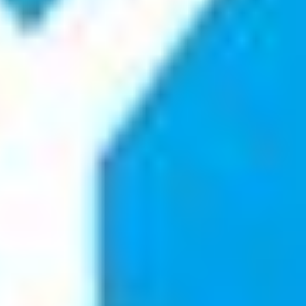
5
/5
Обзор
На сайт
Смотреть полный список
Легальные букмекеры России
5
/5
Обзор
На сайт
5
/5
Обзор
На сайт
5
/5
Обзор
На сайт
Смотреть полный список
Топ букмекеров на Андроид
5
/5
Обзор
На сайт
5
/5
Обзор
На сайт
5
/5
Обзор
На сайт
Смотреть полный список
Смотреть всё