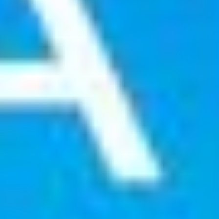
5
/5
Обзор
На сайт
5
/5
Обзор
На сайт
Смотреть полный список
Букмекеры с лайв-ставками
5
/5
Обзор
На сайт
5
/5
Обзор
На сайт
5
/5
Обзор
На сайт
Смотреть полный список
БК с мобильной версией
5
/5
Обзор
На сайт
5
/5
Обзор
На сайт
5
/5
Обзор
На сайт
Смотреть полный список
Киберспортивные букмекеры