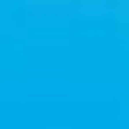
Дата / Время:
03.02.2023, 19:30 мск.
Ставки на тотал
Прогноз и ставка
UPD: результат
Прямая трансляция:
«Матч ТВ».
ПРИВЕТСТВЕННЫЙ БОНУС ОТ WINLINE - ДО 10
ТЫСЯЧ РУБЛЕЙ ЗА РЕГИСТРАЦИЮ В МОБИЛЬНОМ
ПРИЛОЖЕНИИ
Потери
«Краснодар»:
нет.
«Сочи»:
Ангбан (восстановление после травмы).
Последние матчи команд