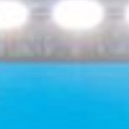
та в Мончегорске
ду
26 году
 году