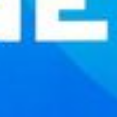
Российские фигуристы на командном ЧМ-2023. Источник
Что касается составов команд, то они состоят из двух одиночн
результатам каждой программы баллы будут присуждаться сле
в одиночных видах: 1-е место — 12 очков, 2-е — 11, …, 1
в парных видах: 1-е место — 12 очков, 2-е — 11, …, 6-е —