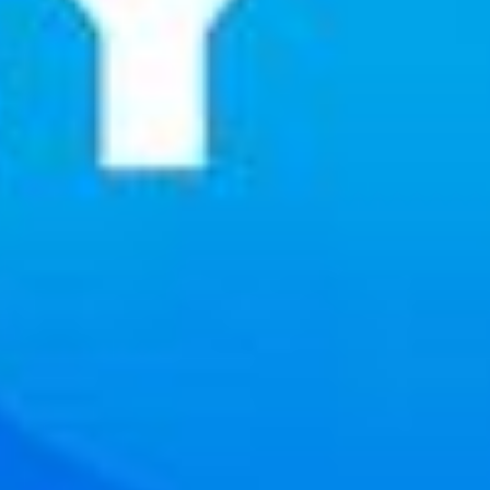
: ISU Media
иц, двух одиночников, спортивной пары и танцевального дуэта. 
дующим образом:
2-е — 1;
 7.