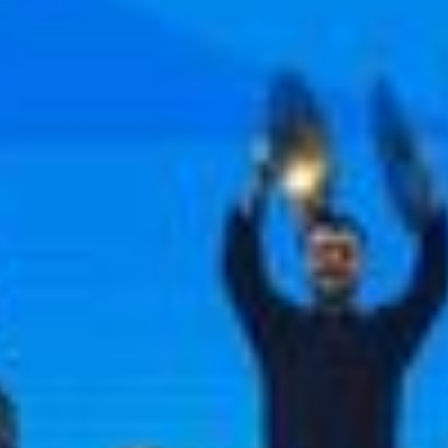
 приковано к соревнованиям одиночниц. Без российских фигур
бедительница двух последних чемпионатов мира назначена кап
ая Корея). А вот бронзовая медалистка мирового первенства Л
ом одиночном катании:
Южная Корея
Франция
Италия
юи
Ли Хэ Ин
Леа Серна
Лара Наки Гутма
Ким Йе Рим
Лорин Шильд
Анна Пезетта
керская контора
«Олимп»
предлагает несколько интересных вари
ая программа. Женщины. Кто выше