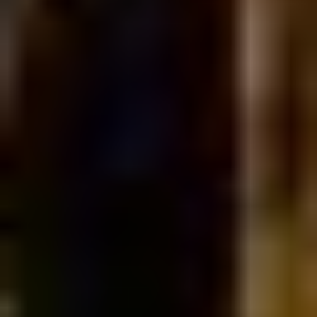
9999 ₽
Промокод PARI на 9999 рублей за регистрацию и первое
пополнение счета
Получить бонус
Подробнее
LUXURY
Промокоды
144 дней 20 часов
Смотреть всё
Топы букмекеров
Смотреть всё
БК с минимальным депозитом
5
/5
Обзор
На сайт
5
/5
Обзор
На сайт
5
/5
Обзор
На сайт