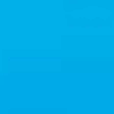
до 7500 ₽
БК Лига Ставок: промокод на фрибеты до 7500 рублей за пари
на РПЛ
Получить бонус
Подробнее
RUSFOOTBALL
Промокоды
2 дней 18 часов
Смотреть обзор бонуса БК Лига Ставок: 40 000 рублей
деньгами за первую покупку лотерейного билета
Фрибеты за
депозит
Условия