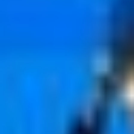
до 20 000 ₽
Бонус Мелбет до 20 000 рублей на день рождения
Получить бонус
Подробнее
479 дней 18 часов
Смотреть обзор бонуса Промокод PARI на 9999 рублей за
регистрацию и первое пополнение счета
Промокоды
Условия
9999 ₽