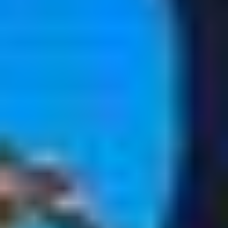
5
/5
Обзор
На сайт
5
/5
Обзор
На сайт
Смотреть полный список
Букмекеры с лайв-ставками
5
/5
Обзор
На сайт
5
/5
Обзор
На сайт
5
/5
Обзор
На сайт
Смотреть полный список
БК с мобильной версией
5
/5
Обзор
На сайт
5
/5
Обзор
На сайт
5
/5
Обзор
На сайт