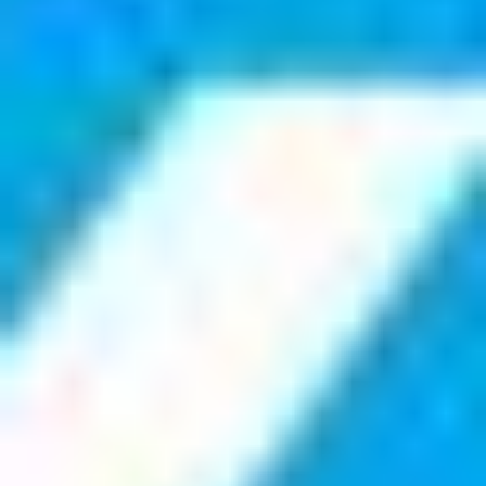
участника в списке лидеров, а не увеличить денежный
выигрыш.
Преимущества и недостатки
Плюсы
Минусы
➖ Проигранные ставки
➕ Размер наград достигает
никак не помогают
20 000 ₽ фрибетом
продвигаться в лидербо
➕ Место в топе зависит не
от случайного алгоритма, а
от успешной игры
Заключение