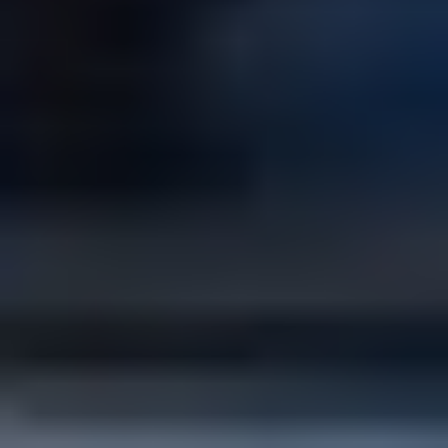
Получить бонус
Подробнее
1 дней 18 часов
Смотреть обзор бонуса Ординарная четверка от БК Балтбет:
фрибет от 120 рублей за одиночные ставки на теннис
Фрибеты
за депозит
Условия
от 120 ₽
Ординарная четверка от БК Балтбет: фрибет от 120 рублей за
одиночные ставки на теннис
Получить бонус
Подробнее
1 дней 18 часов
Смотреть обзор бонуса Фрибет БетБум до 500 000 рублей для
действующих игроков за ставку на Локомотив
Фрибеты за
депозит
Условия