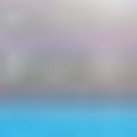
Смотреть обзор бонуса Турнир Футбол России от БК Лига
Ставок: до 150 000 рублей за пари РПЛ, Кубок и ФНЛ
Фрибеты за депозит
Условия
до 150 000 ₽
Турнир Футбол России от БК Лига Ставок: до 150 000 рублей
за пари РПЛ, Кубок и ФНЛ
Получить бонус
Подробнее
3 дней 6 часов
Смотреть обзор бонуса Страховка от 0:0 на РПЛ от БК Лига
Ставок: возврат ставки деньгами при нулевой ничьей
Фрибеты за депозит
Условия