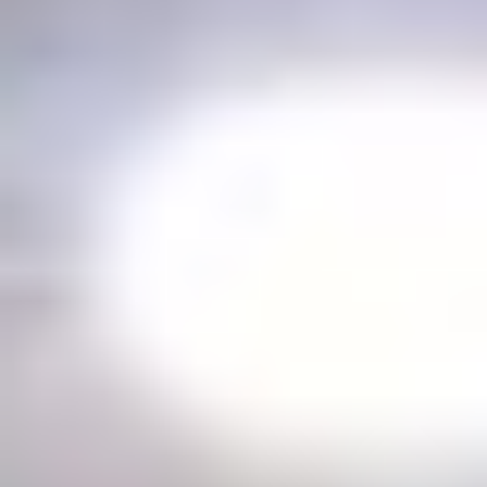
Cologne Major 2026 от Лиги
Ставок: фрибеты до 20 000
рублей
Обновлено:
4 июня 2026, 19:17
до 20 000 ₽
Бонус
-
До конца акции
x1
Отыгрыш
1.01
Мин. коэф.
7 д.
Срок отыгрыша
100 ₽
Мин. депозит
Все бонусы БК
Лига Ставок
Покорите вершину рейтинга!
Бонусы от БК Лига Ставок
Смотреть всё