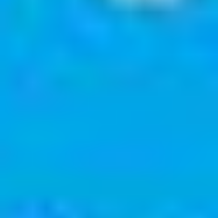
Минимальный депозит
100 ₽
Тип пари
Ординар
Минимальный коэффициент
1.01
Размер отыгрыша
x1
Срок отыгрыша бонуса
7 дней
Срок окончания акции
11.06.2026 (12:00 МСК)
Для пари с повышенными кэфами действуют специальные
усилители очков. Их задача — ускорить продвижение