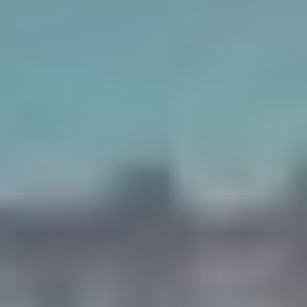
Промышленность
Технологии
Экология
8 августа 2026
08:28 /
Новости
Фестиваль северной культуры «Имандра» пройдет 22–23
августа в Мончегорске
19:09 /
Новости
Букмекер БЕТ-М обновил приветственную акцию
ТОП лучших легальных букмекерских контор России в 2026
году
Букмекеры
Лучшие букмекерские конторы для ставок на спорт в 2026
году
Букмекеры
Лучшие приложения БК для ставок на спорт
Букмекеры
Лучшие букмекерские конторы с минимальным депозитом в