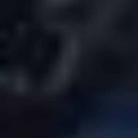
Смотреть всё
Лучшие фрибеты и бонусы на первый
депозит в 2026 году
Смотреть обзор бонуса Голевая серия от БК Балтбет: фрибет
от 150 рублей за 2 выигрыша на футбол
Фрибеты за депозит
Условия
от 150 ₽
Голевая серия от БК Балтбет: фрибет от 150 рублей за 2
выигрыша на футбол