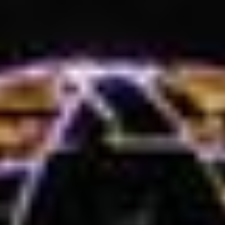
окажется сильнее. Ставки на победу украинца
принимаются
по коэффициенту
1.28
, что соответствует 75% вероятности.
Поставить на успех Даниэля Дюбуа можно с коэффициентом
3.90
, ничья идет за
23.00
. Вероятности этих исходов
составляют примерно 24% и 1%.
ПОЛУЧИТЬ ДО 25 000 РУБЛЕЙ ОТ PARI
Практически все клиенты PARI ставят на победу украинского
боксера.
80%
от общего объема ставок на исход поединка
приходится на успех Усика. Один из клиентов поставил
260
000 рублей
на победу украинца в составе экспресса из
четырех боев в боксе и ММА, суммарный коэффициент
купона составил
2.39.
Три из четырех ставок уже сыграли —
это значит, что точный удар Усика может принести игроку
621
400 рублей.
Букмекеры ожидают, что победитель определится до
финального гонга.
Поставить
на досрочное окончание боя
можно по коэффициенту
1.59
. Если же боксеры проведут в
ринге все двенадцать раундов, сыграет ставка за
2.28
. Тем не
менее аналитики считают, что поединок продлится минимум
десять раундов, и предлагают поставить на это за
1.64
.