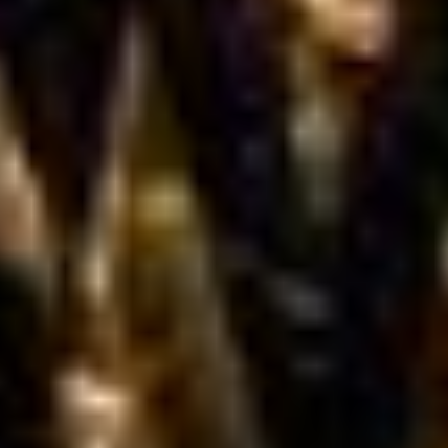
Смотреть полный список
Лучшие букмекерские конторы
5
/5
Обзор
На сайт
5
/5
Обзор
На сайт
5
/5
Обзор
На сайт
Смотреть полный список
Легальные букмекеры России
5
/5
Обзор
На сайт
5
/5
Обзор
На сайт
5
/5
Обзор
На сайт
Смотреть полный список
Топ букмекеров на Андроид