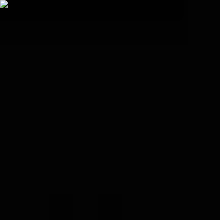
Партнерский проект
Партнерский проект
Получить бонус
Бонус для новых игроков – до 25000₽ за пополнение счёта с
промокодом VED25
Реклама / ООО «БК «ПАРИ» 18+
Erid: 2Vtzqvh9oV2
Ведомости
Ведомости&
Город