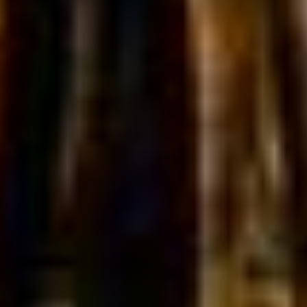
Новости
«Марафон» подвел итоги чемпионата мира по футболу
Самые крупные ставки и выигрыши, наиболее
прибыльные матчи
Новости
Клиенты букмекеров уверены в победе ЦСКА над
«Балтикой» в стартовом матче РПЛ
Премьер-лига возвращается!
Новости
«Зенит» — чемпион, «Спартак» — первый клуб
Москвы, лучшие бомбардиры — Кордоба и Тюкавин
Букмекеры назвали фаворитов нового сезона РПЛ
Новости
Матч «Ротор» — «СКА-Хабаровск» стал самым
крупным по обороту букмекеров во 2-м туре Лиги PARI
Экспресс-ставка принесла беттору более 800 тысяч
рублей