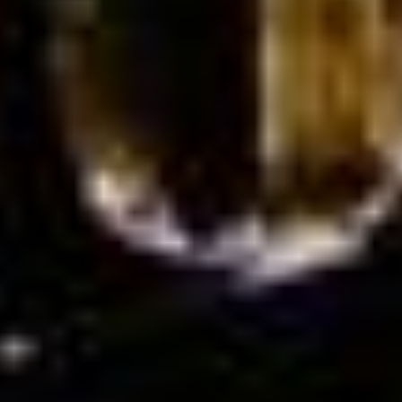
Новости
Победа Англии над Францией принесла беттору более
41 000 000 рублей
Один из самых крупных выигрышей в PARI на ЧМ-2026
Новости
Бетторы считают Испанию фаворитом 90 минут финала
ЧМ-2026, но верят в чемпионство Аргентины
Главный матч года
Новости
Испания - Аргентина, 19 июля: где смотреть финал
ЧМ-2026, прямая трансляция матча
Месси идет за вторым Кубком мира
Показать еще
loading
«В России повысится планка единоборств. Ориентир -
чемпионат мира». Каманцев - о новых принципах судейства
Новости
Фестиваль северной культуры «Имандра» пройдет 22–23
августа в Мончегорске
Новости