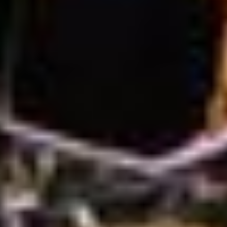
Проверьте знания об истории Лиги чемпионов и заберите
подарок
* Бонус зачисляется в виде фрибета на сумму до 1500 рублей.
Фрибет – бонусные средства, зачисляемые Участнику Акции
на бонусный счёт, по факту выполнения условий.
Информация об организаторе основанных на риске игр, пари,
о правилах их проведения, о призовом фонде таких игр, пари,
о количестве, сроках, месте и порядке получения призов или
выигрышей указана на сайте www.betcity.ru. Розыгрыш
происходит во время события.
Топы букмекеров
Смотреть всё
БК с минимальным депозитом
5
/5
Обзор
На сайт
5
/5
Обзор
На сайт