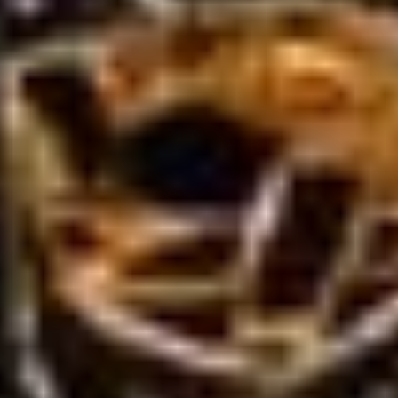
5
/5
Обзор
На сайт
Смотреть полный список
Букмекеры с бонусами
5
/5
Обзор
На сайт
5
/5
Обзор
На сайт
5
/5
Обзор
На сайт
Смотреть полный список
Букмекеры с лайв-ставками
5
/5
Обзор
На сайт
5
/5
Обзор
На сайт
5
/5
Обзор
На сайт
Смотреть полный список
БК с мобильной версией