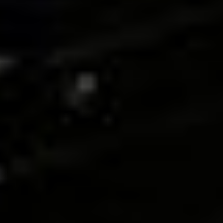
Букмекер БЕТ-М обновил приветственную акцию
Новости
На UTLC CUP-2026 сыграют команды из России, Бразилии,
Сербии, Беларуси и Казахстана
Новости
ЧМ-2026 в «Марафоне»: самый крупный выигрыш, рекордные
коэффициенты и другие интересные факты
Новости
Финал ЧМ-2026 стал самым крупным по обороту и прибыли
букмекеров матчем в году
Новости
«Зенит» — чемпион, «Спартак» — первый клуб Москвы,
лучшие бомбардиры — Кордоба и Тюкавин
Новости
Карту болельщика превратят в цифровую экосистему.
Главный приз за прогнозы – электромобиль
Новости
Матч «Ротор» — «СКА-Хабаровск» стал самым крупным по
обороту букмекеров во 2-м туре Лиги PARI
Новости
Подписка
Реклама
Справочник компаний
Об издании