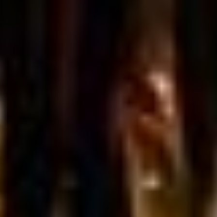
воспитанники московских академий – «Локомотив» и
«Родина»
Новости
Букмекер БЕТ-М обновил приветственную акцию
До 3000 рублей фрибетами
Новости
На UTLC CUP-2026 сыграют команды из России,
Бразилии, Сербии, Беларуси и Казахстана
Представительный международный турнир стартует в
Москве
Новости
ЧМ-2026 в «Марафоне»: самый крупный выигрыш,
рекордные коэффициенты и другие интересные факты
Букмекер подвел итоги главного события лета
Новости
Финал ЧМ-2026 стал самым крупным по обороту и
прибыли букмекеров матчем в году
Главные беттинговые итоги Кубка мира