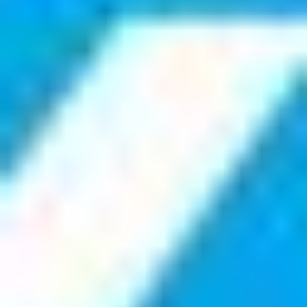
Нужно ли проходить верификацию в
«1хСтавка»?
Верификация –
это документальное подтверждение личности
нового игрока, обязательное для всех легальных букмекеров в
России. Проверка документов необходима, чтобы подтвердить
совершеннолетие пользователя.
«1хСтавка» действует в
правовом поле РФ, поэтому процедура идентификации на
ресурсах букмекера носит обязательный характер. В
противном случае вы просто не сможете начать игру.
Обязательно ли регистрироваться в ЦУПИС для
игры в «1хСтавка»?
Полный доступ к функционалу официального сайта
«1ХСтавка» открывает верификация. Для нее необходима
регистрация в ЕЦУПИС.
Ранее по теме:
Мобильная версия «1хСтавка» – подробный