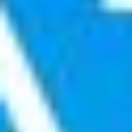
Плюсы
Минусы
Несложная процедура
Отсутствие бездепозитно
фрибета
Бонусы за регистрацию
Отметим, что наш онлайн-рейтинг –
лучшие БК для
киберспорта
– включает «1хСтавку» в первую пятерку
благодаря широкой тематической линии и привлекательным
кэфам. Рекомендуем присмотреться.
Заключение
Регистрация у букмекера «1хСтавка» возможна как на
официальном сайте на ПК, так и в мобильных версиях, и она