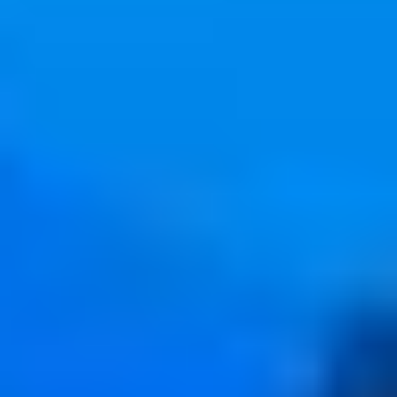
5
/5
Обзор
На сайт
5
/5
Обзор
На сайт
5
/5
Обзор
На сайт
Смотреть полный список
Лучшие букмекерские конторы
5
/5
Обзор
На сайт
5
/5
Обзор
На сайт
5
/5
Обзор
На сайт
Смотреть полный список
Легальные букмекеры России
5
/5
Обзор
На сайт
5
/5
Обзор
На сайт
5
/5
Обзор
На сайт