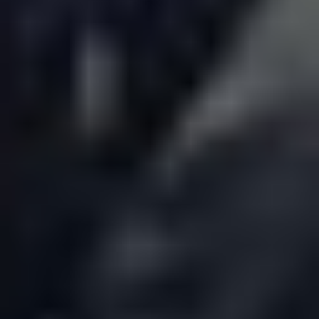
Один из самых крупных выигрышей в PARI на ЧМ-2026
Новости
Бетторы считают Испанию фаворитом 90 минут финала
ЧМ-2026, но верят в чемпионство Аргентины
Главный матч года
Новости
Испания - Аргентина, 19 июля: где смотреть финал
ЧМ-2026, прямая трансляция матча
Месси идет за вторым Кубком мира
Новости
Франция - Англия, 18 июля: где смотреть матч за третье
место ЧМ-2026, прямая трансляция бесплатно
Последний матч Дешама в сборной
Показать еще
loading
Фестиваль северной культуры «Имандра» пройдет 22–23
августа в Мончегорске
Новости