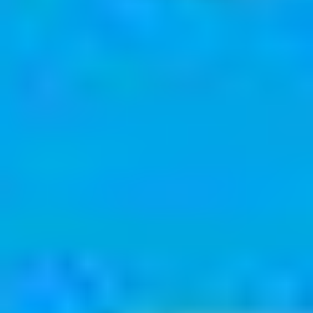
Нет, легальный российский букмекер «1хСтавка» такой
возможности пользователям не предлагает.
Какие документы потребуются для регистрации?
Непосредственно для регистрации на «1хСтавка» документы
не нужны. А вот для верификации аккаунта вам потребуются
паспорт, СНИЛС и ИНН. Не пройдя идентификацию, игрок
не сможет пополнять баланс и выводить выигранные
средства.
Могу ли я зарегистрироваться через социальные
сети?
К сожалению, такой опции в «1хСтавка» не предусмотрено.