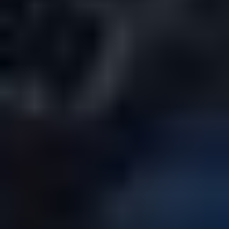
Букмекер БЕТ-М обновил приветственную акцию
Новости
На UTLC CUP-2026 сыграют команды из России, Бразилии,
Сербии, Беларуси и Казахстана
Новости
ЧМ-2026 в «Марафоне»: самый крупный выигрыш, рекордные
коэффициенты и другие интересные факты
Новости
Финал ЧМ-2026 стал самым крупным по обороту и прибыли
букмекеров матчем в году
Новости
«Зенит» — чемпион, «Спартак» — первый клуб Москвы,
лучшие бомбардиры — Кордоба и Тюкавин
Новости
Карту болельщика превратят в цифровую экосистему.
Главный приз за прогнозы – электромобиль
Новости
Матч «Ротор» — «СКА-Хабаровск» стал самым крупным по
обороту букмекеров во 2-м туре Лиги PARI
Новости
БЕТСИТИ организовал на «ВТБ Арене» мероприятие к
финалу ЧМ-2026
Новости
Подписка