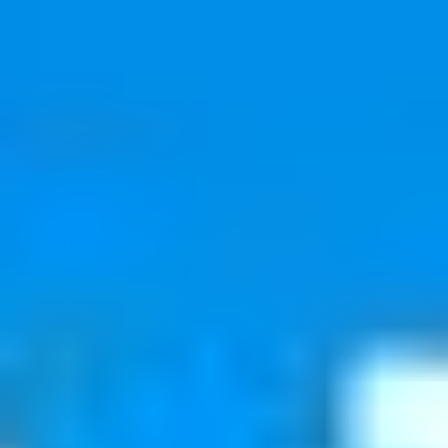
баланс и начать играть, следует авторизоваться. Сделать это
можно по номеру телефона или электронному адресу,
указанному при регистрации, либо по присвоенному
системой ID. Если вдруг забыли пароль, система поможет его
оперативно восстановить.
Какие бонусы можно получить после
регистрации в «1хСтавка»
В настоящее время в
«
1хСтавка» акции
для новых
пользователей включают сразу три предложения:
бонус до 16 000 рублей;
страховка до 10 000 рублей;
кэшбэк до 15 000 рублей.
Какие есть плюсы и минусы
регистрации в БК «1хСтавка»