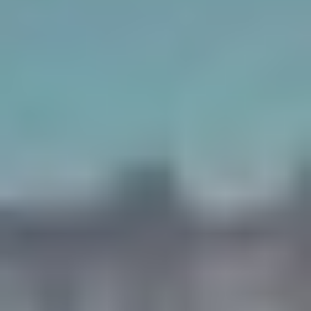
Промышленность
Технологии
Экология
4 августа 2026
08:28 /
Новости
Фестиваль северной культуры «Имандра» пройдет 22–23
августа в Мончегорске
19:09 /
Новости
Букмекер БЕТ-М обновил приветственную акцию
ТОП лучших легальных букмекерских контор России в 2026
году
Букмекеры
Лучшие букмекерские конторы для ставок на спорт в 2026
году
Букмекеры
Лучшие приложения БК для ставок на спорт
Букмекеры
Лучшие букмекерские конторы с минимальным депозитом в