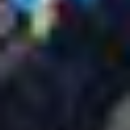
Самые крупные ставки и выигрыши, наиболее
прибыльные матчи
Новости
Клиенты букмекеров уверены в победе ЦСКА над
«Балтикой» в стартовом матче РПЛ
Премьер-лига возвращается!
Новости
«Зенит» — чемпион, «Спартак» — первый клуб
Москвы, лучшие бомбардиры — Кордоба и Тюкавин
Букмекеры назвали фаворитов нового сезона РПЛ
Новости
Матч «Ротор» — «СКА-Хабаровск» стал самым
крупным по обороту букмекеров во 2-м туре Лиги PARI
Экспресс-ставка принесла беттору более 800 тысяч
рублей
Новости
Победа Англии над Францией принесла беттору более
41 000 000 рублей