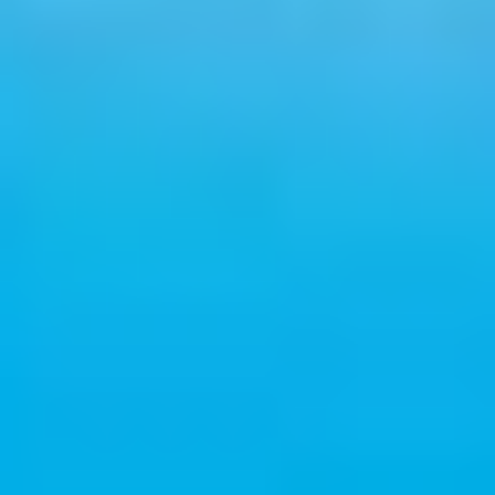
РФ. В этом материале мы расскажем, как происходит
бесплатная регистрация в легальной российской
конторе
1xstavka.
Осуществить её можно несколькими способами.
Правила регистрации нового счета в
«1хСтавка»
Без регистрации беттор может просматривать информацию на
официальных ресурсах конторы,
но не заключать пари.
Чтобы
пополнить игровой счет, начать играть в конторе «1хСтавка»,
а также получить доступ к видеотрансляциям, нужно пройти
процедуру регистрации и идентификации (подтверждения
личности). Обратите внимание: по закону
принимать участие
в азартных играх имеют право только совершеннолетние
граждане РФ. Соответственно, и регистрироваться на
ресурсах легального российского букмекера можно лишь с 18
лет.
Регистрация на официальном сайте