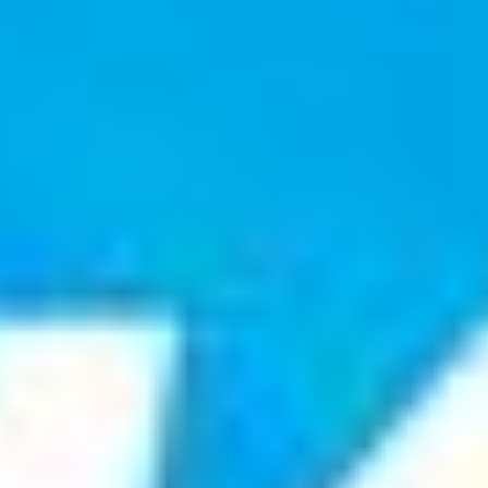
От 5.00
х1.50
От 7.00
х2.00
От 10.00
х2.5
Как отыграть бонус до
50
000 рублей в
Лиге Ставок за теннисные ставки
У игрока есть 7 дней, чтобы проставить фрибет. Он применим
исключительно для ординаров, коэффициенты БК не
ограничила.
Правила и условия: лимиты и