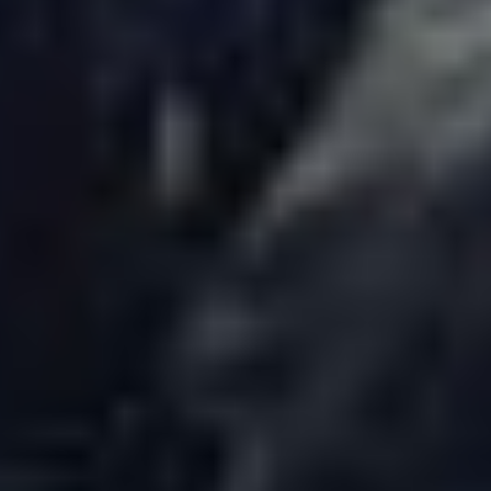
Новости
Финал ЧМ-2026 стал самым крупным по обороту и прибыли
букмекеров матчем в году
Новости
«Зенит» — чемпион, «Спартак» — первый клуб Москвы,
лучшие бомбардиры — Кордоба и Тюкавин
Новости
Карту болельщика превратят в цифровую экосистему.
Главный приз за прогнозы – электромобиль
Новости
Матч «Ротор» — «СКА-Хабаровск» стал самым крупным по
обороту букмекеров во 2-м туре Лиги PARI
Новости
БЕТСИТИ организовал на «ВТБ Арене» мероприятие к
финалу ЧМ-2026
Новости
Подписка
Реклама
Справочник компаний
Об издании
Редакция
Менеджмент
Архив
Справочный центр