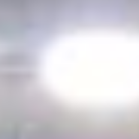
2026 году
Букмекеры
Лучшие букмекерские конторы для ставок на киберспорт в
2026 году
Букмекеры
Главная
Новости
Бонусы
Прогнозы
Букмекеры
Аналитика
База знаний
ЧМ-2026
Главная
Бонусы
Большой теннис от БК Лига Ставок: фрибеты
до 50 000 рублей
БК Лига Ставок
Фрибеты за депозит
Большой теннис от БК Лига