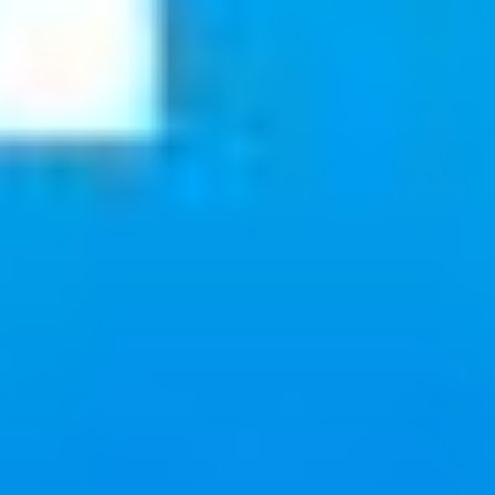
Получить бонус
Подробнее
479 дней 16 часов
Смотреть обзор бонуса Промокод PARI на 9999 рублей за
регистрацию и первое пополнение счета
Промокоды
Условия
9999 ₽
Промокод PARI на 9999 рублей за регистрацию и первое
пополнение счета
Получить бонус
Подробнее
LUXURY
Промокоды
145 дней 16 часов
Смотреть всё
Топы букмекеров
Смотреть всё