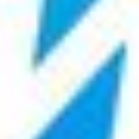
ограничения при использовании
бонуса до
50
000 рублей от Лиги
Ставок
Вся важная информация о нюансах турнира сведена в данном
блоке.
Максимальный размер бонуса
50
000 ₽
Минимальный депозит
100 ₽
Тип пари
Ординар