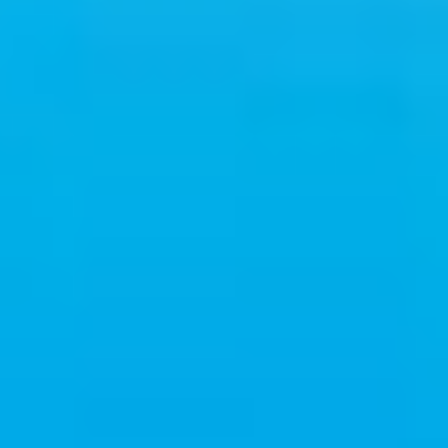
Промо «Большой теннис» от БК «Лига Ставок» позволяет
бетторам побороться за фрибеты из призового фонда в 500 000
Как получить бонус от Лиги Ставок до 50 000 рублей за
рублей. Участие доступно только через мобильное
ставки на большой теннис
приложение. От игроков требуется делать ставки на теннис и
Как отыграть бонус до 50 000 рублей в Лиге Ставок за
накапливать очки для попадания в Топ-250.
теннисные ставки
Правила и условия: лимиты и ограничения при
использовании бонуса до 50 000 рублей от Лиги Ставок
Как получить бонус от Лиги Ставок до
Преимущества и недостатки
Заключение
50
000 рублей за ставки на большой
теннис
Чтобы стать участником турнира, сделайте следующие:
1. Зарегистрируйтесь в БК «Лига Ставок» (только для новых
игроков).
2. Найдите раздел «Турниры» и активируйте предложение
«Большой теннис».