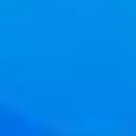
БК с минимальным депозитом
5
/5
Обзор
На сайт
5
/5
Обзор
На сайт
5
/5
Обзор
На сайт
Смотреть полный список
Букмекеры с бонусами
5
/5
Обзор
На сайт
5
/5
Обзор
На сайт
5
/5
Обзор
На сайт
Смотреть полный список
Букмекеры с лайв-ставками
5
/5
Обзор
На сайт