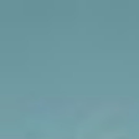
Партнерский проект
Партнерский проект
Получить бонус
Бонус для новых игроков – до 25000₽ за пополнение счёта с
промокодом VED25
Реклама / ООО «БК «ПАРИ» 18+
Erid: 2Vtzqvh9oV2
Ведомости
Ведомости&
Город