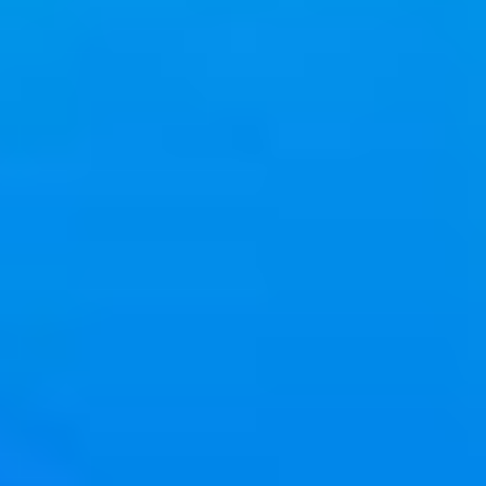
Рекомендуем
Фестиваль северной культуры «Имандра» пройдет 22–23
августа в Мончегорске
Новости
Букмекер БЕТ-М обновил приветственную акцию
Новости
На UTLC CUP-2026 сыграют команды из России, Бразилии,
Сербии, Беларуси и Казахстана
Новости
ЧМ-2026 в «Марафоне»: самый крупный выигрыш, рекордные
коэффициенты и другие интересные факты
Новости
Финал ЧМ-2026 стал самым крупным по обороту и прибыли
букмекеров матчем в году
Новости
«Зенит» — чемпион, «Спартак» — первый клуб Москвы,
лучшие бомбардиры — Кордоба и Тюкавин
Новости
Карту болельщика превратят в цифровую экосистему.
Главный приз за прогнозы – электромобиль
Новости
Матч «Ротор» — «СКА-Хабаровск» стал самым крупным по