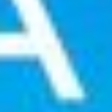
о правилах их проведения, о призовом фонде таких игр, пари,
о количестве, сроках, месте и порядке получения призов или
выигрышей указана на сайте www.betcity.ru. Розыгрыш
происходит во время события.
Топы букмекеров
Смотреть всё
БК с минимальным депозитом
5
/5
Обзор
На сайт
5
/5
Обзор
На сайт
5
/5
Обзор
На сайт
Смотреть полный список
Букмекеры с бонусами
5
/5
Обзор
На сайт