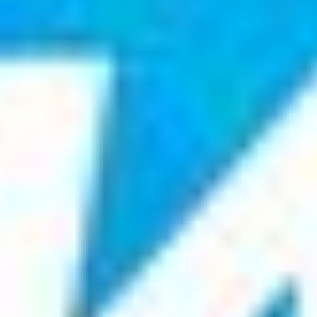
спартаковцы явно не прочь забрать главный приз. Как
минимум для поднятия настроения и повышения уверенности
в собственных силах перед официальными стартами.
Если «Спартак» Абаскаля мы более или менее уже изучили,
то с «Краснодаром» Ивича будем знакомиться по ходу дела.
Тем более что в клубе Галицкого не только на тренерской
лавке, но и в составе произошли довольно существенные
изменения. Очевидно, что защитник Хуниор Алонсо,
атакующие игроки Кажи Боргес или Мозес покупались не для
количества, а с прицелом на основу. Как минимум атакующий
потенциал «быков» они должны значительно повысить. Для
Ивича турнир Winline - отличная возможность показать
руководству промежуточные итоги своей работы.
Акция «Любимый клуб» от Winline
Ставка на «Краснодар»
Из трех предыдущих матчей с москвичами южане выиграли