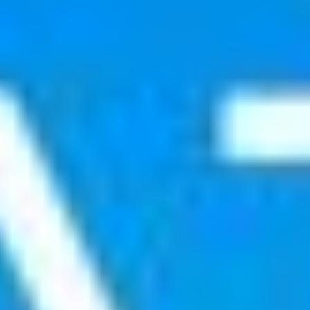
Фрибеты до 10 000 рублей за регистрацию с промокодом от
«Лиги Ставок»
UPD: результат
Наша ставка выиграла. «Спартак» разгромил
«Краснодар» со счетом 4:0.
Ранее по теме:
Краснодар — Сочи, 3 февраля: прогнозы и
коэффициенты на матч Winline Зимнего кубка РПЛ
Erid: 2VtzqukHk1d
Призовой квиз от БЕТСИТИ
Проверьте знания об истории Лиги чемпионов и заберите
подарок
* Бонус зачисляется в виде фрибета на сумму до 1500 рублей.
Фрибет – бонусные средства, зачисляемые Участнику Акции
на бонусный счёт, по факту выполнения условий.
Информация об организаторе основанных на риске игр, пари,