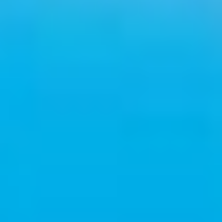
на игру, выделяем самые интересные предложения по
UPD: результат
коэффициентам.
Приветственный бонус от Winline - до 10 тысяч рублей за
регистрацию в мобильном приложении
Дата / Время:
06.02.2023, 20:00 мск.
Прямая трансляция:
«Матч ТВ».
Потери
«Краснодар»:
Исаенко, Черников, Батчи (травмы).
«Спартак»:
нет.
Последние матчи команд