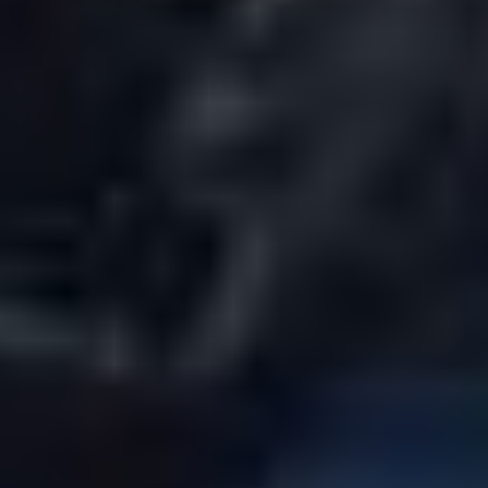
Новости
Карту болельщика превратят в цифровую экосистему.
Главный приз за прогнозы – электромобиль
Новости
Матч «Ротор» — «СКА-Хабаровск» стал самым крупным по
обороту букмекеров во 2-м туре Лиги PARI
Новости
БЕТСИТИ организовал на «ВТБ Арене» мероприятие к
финалу ЧМ-2026
Новости
Подписка
Реклама
Справочник компаний
Об издании
Редакция
Менеджмент
Архив
Справочный центр
Наши проекты
Ведомости
Ведомости&
Город