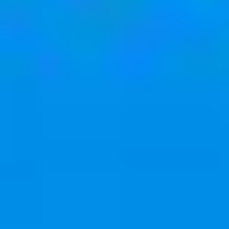
ЛУЧШИЕ БУКМЕКЕРСКИЕ КОНТОРЫ РОССИИ В
2023 ГОДУ
Сравнение коэффициентов букмекеров
Коэффициенты
на матч
Действие
Действие
Действие
«Краснодар» -
«Спартак»
Контора
П1
Х
П2
Winline
3,15
3,80
2,18
«Бетбум»
3,00
3,55
2,10
«Бетсити»
3,20
3,60
2,20
«Леон»
3,15
3,45
2,25