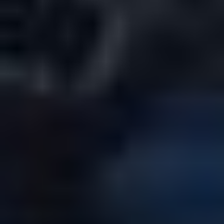
«Зенит» — чемпион, «Спартак» — первый клуб Москвы,
лучшие бомбардиры — Кордоба и Тюкавин
Новости
Карту болельщика превратят в цифровую экосистему.
Главный приз за прогнозы – электромобиль
Новости
Матч «Ротор» — «СКА-Хабаровск» стал самым крупным по
обороту букмекеров во 2-м туре Лиги PARI
Новости
БЕТСИТИ организовал на «ВТБ Арене» мероприятие к
финалу ЧМ-2026
Новости
Подписка
Реклама
Справочник компаний
Об издании
Редакция
Менеджмент
Архив
Справочный центр
Наши проекты
Ведомости