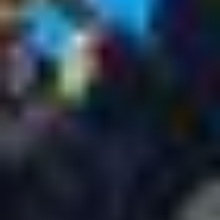
«Зенит» — чемпион, «Спартак» — первый клуб
Москвы, лучшие бомбардиры — Кордоба и Тюкавин
Букмекеры назвали фаворитов нового сезона РПЛ
Новости
Матч «Ротор» — «СКА-Хабаровск» стал самым
крупным по обороту букмекеров во 2-м туре Лиги PARI
Экспресс-ставка принесла беттору более 800 тысяч
рублей
Новости
Победа Англии над Францией принесла беттору более
41 000 000 рублей
Один из самых крупных выигрышей в PARI на ЧМ-2026
Новости
Бетторы считают Испанию фаворитом 90 минут финала
ЧМ-2026, но верят в чемпионство Аргентины
Главный матч года
Новости
Испания - Аргентина, 19 июля: где смотреть финал