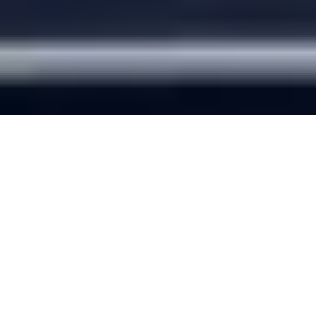
Электронная почта:
news@vedomosti.ru
Телефон:
+7 495 956-34-58
Сайт использует IP адреса, cookie и данные геолокации
Пользователей сайта, условия использования содержатся в
Политике по защите персональных данных