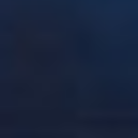
представленные на данном сайте, не являются офертой или
рекомендацией к покупке или продаже каких-либо активов.
На информационном ресурсе применяются рекомендательные
технологии (информационные технологии предоставления
информации на основе сбора, систематизации и анализа
сведений, относящихся к предпочтениям пользователей сети
«Интернет», находящихся на территории Российской
Федерации).
Все права защищены © АО Бизнес Ньюс Медиа, ИНН/КПП
7712108141/771501001, ОГРН 1027739124775, 127018, г.
Москва, вн.тер.г. муниципальный округ Марьина Роща, ул.
Полковая, д. 3, стр. 1 1999—
2026
Сетевое издание Ведомости (Vedomosti)
Решение Федеральной службы по надзору в сфере связи,
информационных технологий и массовых коммуникаций
(Роскомнадзор) от 27 ноября 2020 г. ЭЛ № ФС 77-79546
Учредитель: АО «Бизнес Ньюс Медиа»
Главный редактор: Казьмина Ирина Сергеевна