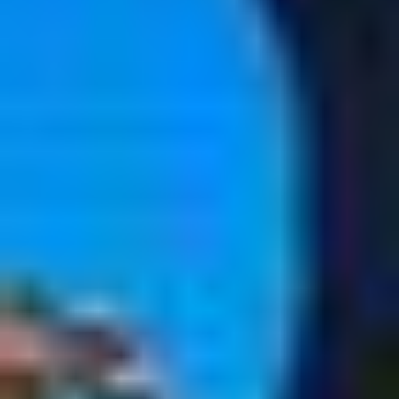
Новости
ЧМ-2026 в «Марафоне»: самый крупный выигрыш,
рекордные коэффициенты и другие интересные факты
Букмекер подвел итоги главного события лета
Новости
Финал ЧМ-2026 стал самым крупным по обороту и
прибыли букмекеров матчем в году
Главные беттинговые итоги Кубка мира
Новости
«Марафон» подвел итоги чемпионата мира по футболу
Самые крупные ставки и выигрыши, наиболее
прибыльные матчи
Новости
Клиенты букмекеров уверены в победе ЦСКА над
«Балтикой» в стартовом матче РПЛ
Премьер-лига возвращается!
Новости