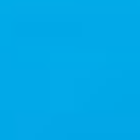
введено еще одно важное новшество – если одна из команд
делала золотой дубль, оспаривать трофей с ней надлежало
финалисту Кубка страны.
ПОЛУЧИТЬ БОНУС В МОБИЛЬНОМ ПРИЛОЖЕНИИ
«ЛЕОНА»
Источник: Королевская испанская федерация
футбола
Кардинальные изменения начали происходить с Суперкубком