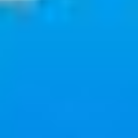
Смотреть полный список
Киберспортивные букмекеры
5
/5
Обзор
На сайт
5
/5
Обзор
На сайт
5
/5
Обзор
На сайт
Смотреть полный список
Топ букмекерских контор на iOS
5
/5
Обзор
На сайт
5
/5
Обзор
На сайт
5
/5
Обзор
На сайт
Смотреть полный список
Лучшие букмекерские конторы
5
/5
Обзор
На сайт