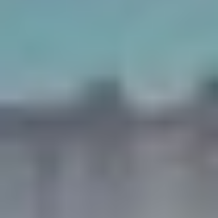
Промышленность
Технологии
Экология
6 августа 2026
08:28 /
Новости
Фестиваль северной культуры «Имандра» пройдет 22–23
августа в Мончегорске
19:09 /
Новости
Букмекер БЕТ-М обновил приветственную акцию
ТОП лучших легальных букмекерских контор России в 2026
году
Букмекеры
Лучшие букмекерские конторы для ставок на спорт в 2026
году
Букмекеры
Лучшие приложения БК для ставок на спорт
Букмекеры
Лучшие букмекерские конторы с минимальным депозитом в